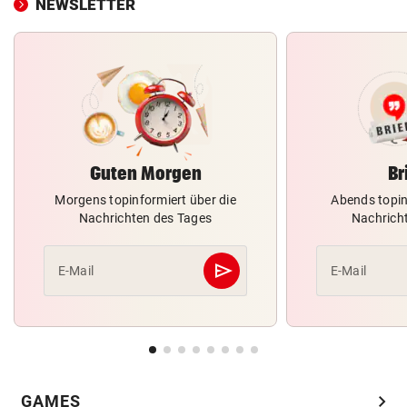
NEWSLETTER
Guten Morgen
Br
Morgens topinformiert über die
Abends topin
Nachrichten des Tages
Nachrich
send
E-Mail
E-Mail
Abschicken
chevron_right
GAMES