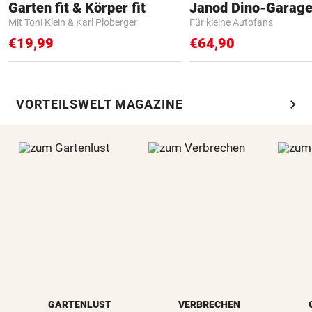
Garten fit & Körper fit
Janod Dino-Garag
Mit Toni Klein & Karl Ploberger
Für kleine Autofans
€19,99
€64,90
chevron_right
VORTEILSWELT MAGAZINE
GARTENLUST
VERBRECHEN