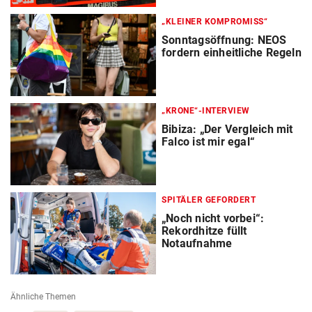
„KLEINER KOMPROMISS“
Sonntagsöffnung: NEOS
fordern einheitliche Regeln
„KRONE“-INTERVIEW
Bibiza: „Der Vergleich mit
Falco ist mir egal“
SPITÄLER GEFORDERT
„Noch nicht vorbei“:
Rekordhitze füllt
Notaufnahme
Ähnliche Themen