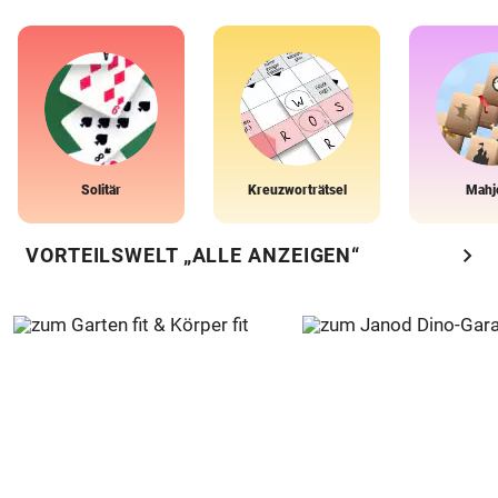
Solitär
Kreuzworträtsel
Mahj
chevron_right
VORTEILSWELT „ALLE ANZEIGEN“