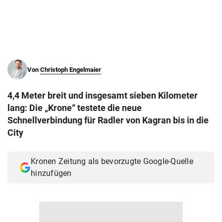
© Krone Multimedia GmbH & Co KG 2026
Muthgasse 2, 1190 Wien
Von
Christoph Engelmaier
4,4 Meter breit und insgesamt sieben Kilometer
lang: Die „Krone“ testete die neue
Schnellverbindung für Radler von Kagran bis in die
City
Kronen Zeitung als bevorzugte Google-Quelle
hinzufügen