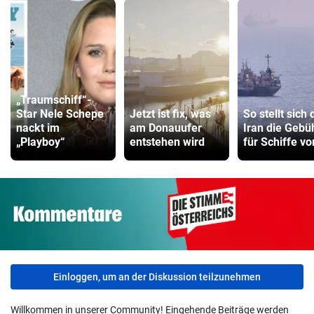
„Traumschiff“-
Star Nele Schepe
Jetzt ist fix, was
So stellt sich 
nackt im
am Donauufer
Iran die Gebü
„Playboy“
entstehen wird
für Schiffe vo
Einloggen, um an der Diskussion teilzunehmen
Willkommen in unserer Community! Eingehende Beiträge werden