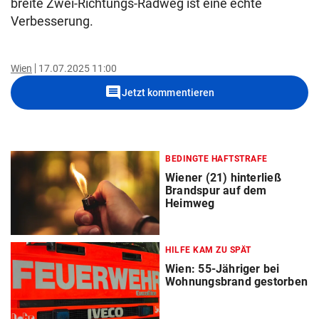
breite Zwei-Richtungs-Radweg ist eine echte
Verbesserung.
Wien
17.07.2025 11:00
comment
Jetzt kommentieren
BEDINGTE HAFTSTRAFE
Wiener (21) hinterließ
Brandspur auf dem
Heimweg
HILFE KAM ZU SPÄT
Wien: 55-Jähriger bei
Wohnungsbrand gestorben