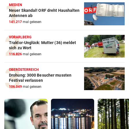
MEDIEN
Neuer Skandal! ORF dreht Haushalten
Antennen ab
141.217
mal gelesen
VORARLBERG
Traktor-Unglück: Mutter (36) meldet
sich zu Wort
116.826
mal gelesen
OBERÖSTERREICH
Drohung: 3000 Besucher mussten
Festival verlassen
106.049
mal gelesen