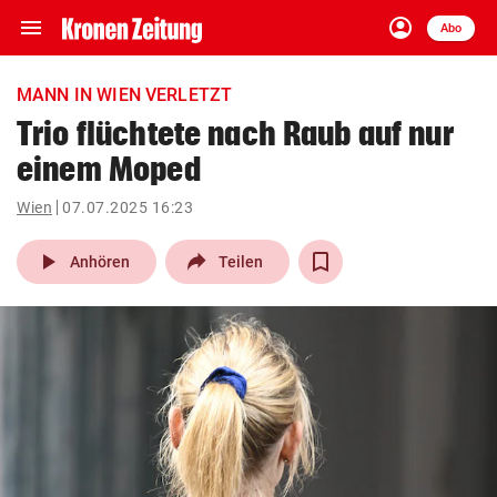
menu
account_circle
Navigation
Anmelden
Abo
close
Schließen
ein-/ausklappen
MANN IN WIEN VERLETZT
Abonnieren
Trio flüchtete nach Raub auf nur
einem Moped
account_circle
arrow_right
Anmelden
Wien
07.07.2025 16:23
pin_drop
arrow_right
Bundesland auswäh
Wien
play_arrow
Anhören
Teilen
bookmark
Merkliste
Suchbegriff
search
eingeben