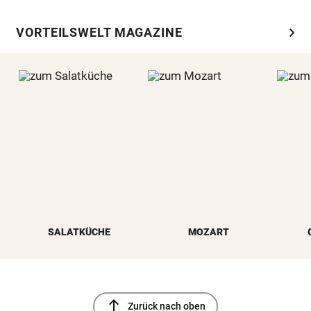
chevron_right
VORTEILSWELT MAGAZINE
SALATKÜCHE
MOZART
north
Zurück nach oben