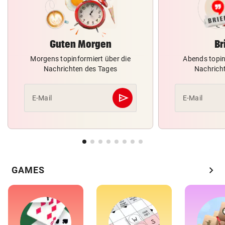
Guten Morgen
Br
Morgens topinformiert über die
Abends topin
Nachrichten des Tages
Nachrich
send
E-Mail
E-Mail
Abschicken
chevron_right
GAMES