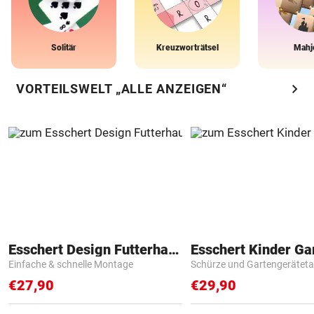
Solitär
Kreuzworträtsel
Mahj
chevron_right
VORTEILSWELT „ALLE ANZEIGEN“
Esschert Design Futterhaus
Einfache & schnelle Montage
Schürze und Gartengerätet
€27,90
€29,90