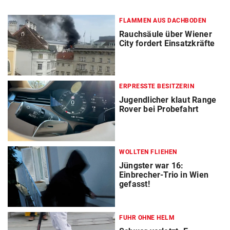
FLAMMEN AUS DACHBODEN
Rauchsäule über Wiener
City fordert Einsatzkräfte
ERPRESSTE BESITZERIN
Jugendlicher klaut Range
Rover bei Probefahrt
WOLLTEN FLIEHEN
Jüngster war 16:
Einbrecher-Trio in Wien
gefasst!
FUHR OHNE HELM