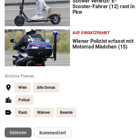
Schwer verletzt: E-
Scooter-Fahrer (12) rast in
Pkw
AUF EINSATZFAHRT
Wiener Polizist erfasst mit
Motorrad Mädchen (15)
Ähnliche Themen
Wien
Alte Donau
Polizei
Raub
Männer
Beamte
(ausgewählt)
Gelesen
Kommentiert