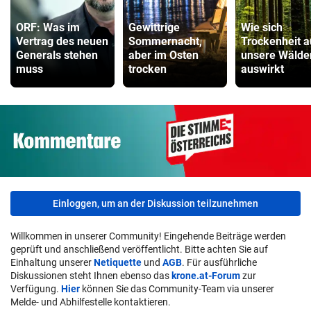
ORF: Was im
Gewittrige
Wie sich
Vertrag des neuen
Sommernacht,
Trockenheit a
Generals stehen
aber im Osten
unsere Wälde
muss
trocken
auswirkt
Einloggen, um an der Diskussion teilzunehmen
Willkommen in unserer Community! Eingehende Beiträge werden
geprüft und anschließend veröffentlicht. Bitte achten Sie auf
Einhaltung unserer
Netiquette
und
AGB
. Für ausführliche
Diskussionen steht Ihnen ebenso das
krone.at-Forum
zur
Verfügung.
Hier
können Sie das Community-Team via unserer
Melde- und Abhilfestelle kontaktieren.