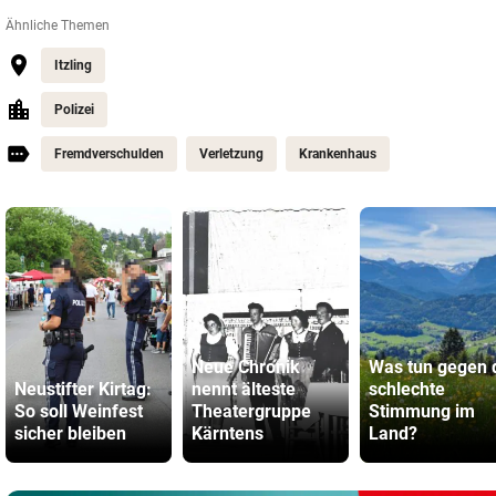
Ähnliche Themen
Itzling
Polizei
Fremdverschulden
Verletzung
Krankenhaus
Neue Chronik
Was tun gegen 
Neustifter Kirtag:
nennt älteste
schlechte
So soll Weinfest
Theatergruppe
Stimmung im
sicher bleiben
Kärntens
Land?