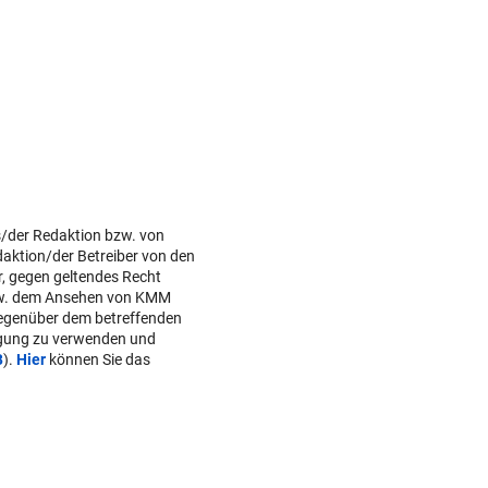
s/der Redaktion bzw. von
daktion/der Betreiber von den
r, gegen geltendes Recht
w. dem Ansehen von KMM
gegenüber dem betreffenden
lgung zu verwenden und
B
).
Hier
können Sie das