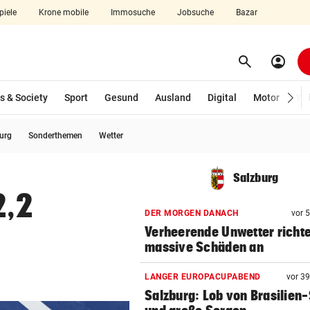
piele
Krone mobile
Immosuche
Jobsuche
Bazar
search
account_circle
Menü aufklappen
Suchen
s & Society
Sport
Gesund
Ausland
Digital
Motor
Wir
burg
Sonderthemen
Wetter
len
Salzburg
2,2
DER MORGEN DANACH
vor 
Verheerende Unwetter richt
massive Schäden an
LANGER EUROPACUPABEND
vor 3
Salzburg: Lob von Brasilien-