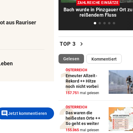
Kissin kennt bei den Festspi
ZAHLREICHE EINSÄTZE
keine Routine
Bach wurde in Pinzgauer Ort zu
reißendem Fluss
LEIPZIGS SEIWALD
vor 1
ot aus Rauriser
„Er ist wie der Liebling aller
Schwiegermütter!“
chevron_right
TOP 3
PANZER ANGEKNABBERT
vor 1
Spaziergänger rettete Schil
(ausgewählt)
Gelesen
Kommentiert
vor eigenem Hund
Leben
ÖSTERREICH
OPERN-SCHNELLCHECK
vor 1
Erneuter Allzeit-
Rekord ++ Hitze
Was Sie wissen müssen: Moz
noch nicht vorbei
„Così fan tutte“
157.751
mal gelesen
„KRONE“-INTERVIEW
vor 1
ÖSTERREICH
„Werden beweisen, dass wir 
comment
Das waren die
Jetzt kommentieren
gute Truppe haben“
heißesten Orte ++
So geht es weiter
TAUERNAUTOBAHN
vor 1
155.065
mal gelesen