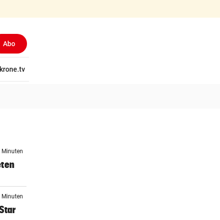
Abo
tschaft
krone.tv
Wissen
Gericht
Kolumnen
Freizeit
Reise
Ti
5 Minuten
eten
9 Minuten
Star