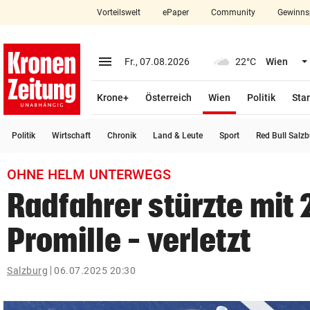
Vorteilswelt
ePaper
Community
Gewinns
close
Schließen
menu
Menü aufklappen
Fr., 07.08.2026
22°C
Wien
Abonnieren
(ausgewählt)
Krone+
Österreich
Wien
Politik
Star
account_circle
arrow_right
Anmelden
Politik
Wirtschaft
Chronik
Land & Leute
Sport
Red Bull Salz
pin_drop
arrow_right
Bundesland auswäh
Wien
OHNE HELM UNTERWEGS
bookmark
Merkliste
Radfahrer stürzte mit 
Promille – verletzt
Suchbegriff
search
eingeben
Salzburg
06.07.2025 20:30