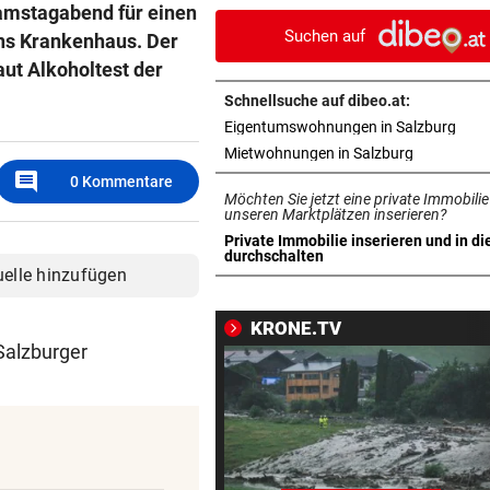
amstagabend für einen
Last-Minute-Sieg
Suchen auf
 ins Krankenhaus. Der
ORKAN, KEIN STROM & CO
vor 1
ut Alkoholtest der
Skurrilitäten in der Red Bull
Schnellsuche auf dibeo.at:
häufen sich
in n
Eigentumswohnungen in Salzburg
in neuem T
Mietwohnungen in Salzburg
MITTEN IN HITZEWELLE
vor 1
comment
0
Kommentare
Irre! Salzburg – Pafos wegen
Möchten Sie jetzt eine private Immobilie
Sintflut unterbrochen
unseren Marktplätzen inserieren?
Private Immobilie inserieren und in di
in neuem Tab öffnen
durchschalten
WAS FÜR EINE KLATSCHE!
vor 1
uelle hinzufügen
TV-Star geht mit Kanzler St
hart ins Gericht
KRONE.TV
Salzburger
ZAHLREICHE EINSÄTZE
vor 1
Bach wurde in Pinzgauer Ort
reißendem Fluss
PAUSENGESPRÄCH
vor 1