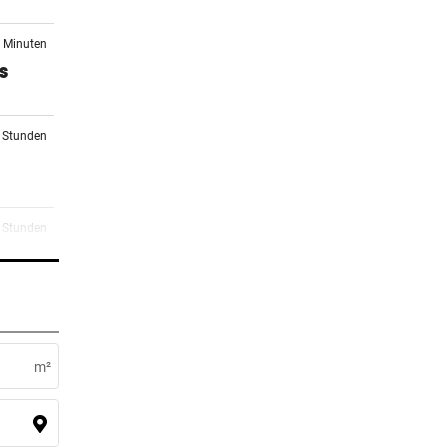
2 Minuten
s
2 Stunden
8 Stunden
orgen
8 Stunden
m²
9 Stunden
rg zu