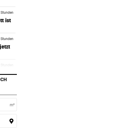
2 Stunden
t ist
3 Stunden
jetzt
3 Stunden
Rallye
ICH
3 Stunden
he
m²
5 Stunden
zöne