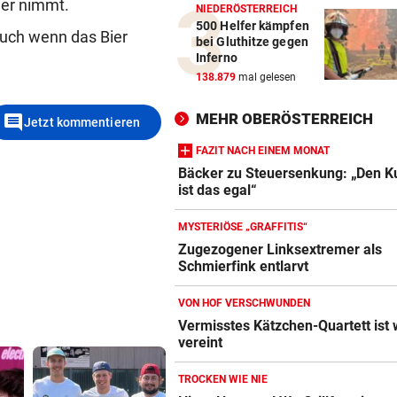
ier nimmt.
NIEDERÖSTERREICH
500 Helfer kämpfen
Auch wenn das Bier
bei Gluthitze gegen
Inferno
138.879
mal gelesen
MEHR OBERÖSTERREICH
comment
Jetzt kommentieren
FAZIT NACH EINEM MONAT
Bäcker zu Steuersenkung: „Den 
ist das egal“
MYSTERIÖSE „GRAFFITIS“
Zugezogener Linksextremer als
Schmierfink entlarvt
VON HOF VERSCHWUNDEN
Vermisstes Kätzchen-Quartett ist 
vereint
TROCKEN WIE NIE