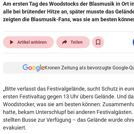
Am ersten Tag des Woodstocks der Blasmusik in Ort im
alle bei brütender Hitze an, später musste das Gelän
zeigten die Blasmusik-Fans, was sie am besten könn
play_arrow
Artikel anhören
Teilen
Kronen Zeitung als bevorzugte Google-Q
„Bitte verlasst das Festivalgelände, sucht Schutz in eur
ersten Festivaltag gegen 13 Uhr übers Gelände. Und da
Woodstocker, was sie am besten können: Zusammenhal
hatte, bekam Unterschlupf bei anderen Festivalgästen. 
stellten Busse zur Verfügung – das Gelände wurde oh
evakuiert.