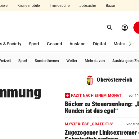
piele
Krone mobile
Immosuche
Jobsuche
Bazar
search
account_circle
Menü aufklappen
Suchen
s & Society
Sport
Gesund
Ausland
Digital
Motor
Wir
reizeit
Sport
Sonderthemen
Wetter
Mehr davon
Austria goes Zr
len
Oberösterreich
timmung
FAZIT NACH EINEM MONAT
vor 1
Bäcker zu Steuersenkung: „
Kunden ist das egal“
MYSTERIÖSE „GRAFFITIS“
vor ein
Zugezogener Linksextremer 