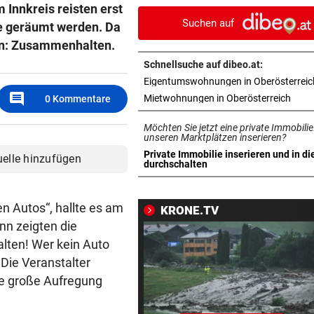
Bilder an Teenager
 Innkreis reisten erst
Suchen auf
de geräumt werden. Da
DRAMATISCHE RETTUNG
vor 1
en: Zusammenhalten.
„In der Wohnung war es ver
Schnellsuche auf dibeo.at:
und stockfinster“
Eigentumswohnungen in Oberösterreic
comment
in ne
Mietwohnungen in Oberösterreich
0
Kommentare
IM WAGEN EINGEKLEMMT
vor 1
Autolenker (81) starb nach
Möchten Sie jetzt eine private Immobilie
Kollision mit Linienbus
unseren Marktplätzen inserieren?
Private Immobilie inserieren und in di
uelle hinzufügen
in neuem Tab öffnen
durchschalten
STRASSENUMFRAGE
vor 1
Linzer kämpfen aktuell gege
heiße Temperaturen
en Autos“, hallte es am
KRONE.TV
nn zeigten die
ORTSCHEF SPRICHT
vor 1
ten! Wer kein Auto
Was soll aus der ehemaligen
Die Veranstalter
Konditorei werden?
ne große Aufregung
LINZER KÜNSTLERIN:
vor 1