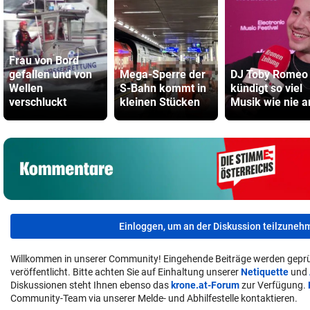
Frau von Bord
gefallen und von
Mega-Sperre der
DJ Toby Romeo
Wellen
S-Bahn kommt in
kündigt so viel
verschluckt
kleinen Stücken
Musik wie nie a
Einloggen, um an der Diskussion teilzuneh
Willkommen in unserer Community! Eingehende Beiträge werden geprü
veröffentlicht. Bitte achten Sie auf Einhaltung unserer
Netiquette
und
Diskussionen steht Ihnen ebenso das
krone.at-Forum
zur Verfügung.
Community-Team via unserer Melde- und Abhilfestelle kontaktieren.