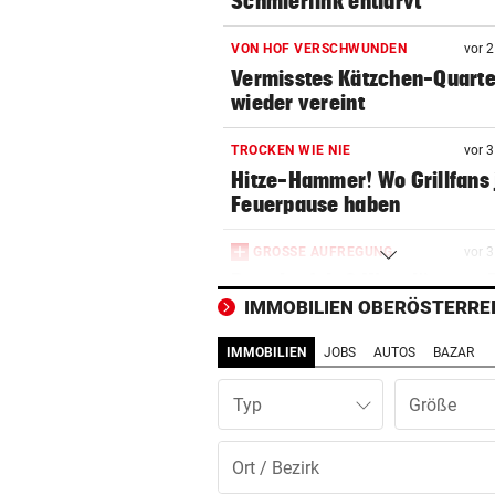
Schmierfink entlarvt
VON HOF VERSCHWUNDEN
vor 
Vermisstes Kätzchen-Quartet
wieder vereint
TROCKEN WIE NIE
vor 
Hitze-Hammer! Wo Grillfans 
Feuerpause haben
GROSSE AUFREGUNG
vor 
Brandgefahr? Hitze löst vor 
Störfeuer aus
IMMOBILIEN OBERÖSTERRE
IMMOBILIEN
JOBS
AUTOS
BAZAR
DREI WEHREN IM EINSATZ
vor 
Wegen Feuer in Sauna beina
Typ
Haus eingeäschert
ELTERN SCHLUGEN ALARM
vor 
Lottogewinner schickte obs