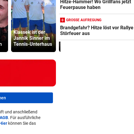
Hitze-Hammer! Wo Grillfans jetzt
Feuerpause haben
GROSSE AUFREGUNG
Brandgefahr? Hitze löst vor Rallye
Klassek ist der
Syrer bekommen
Kampfsport
Störfeuer aus
Jannik Sinner im
in Österreich nun
lockt jung
n
Tennis-Unterhaus
seltener Asyl
in tödliche 
men
ft und anschließend
AGB
. Für ausführliche
Hier
können Sie das