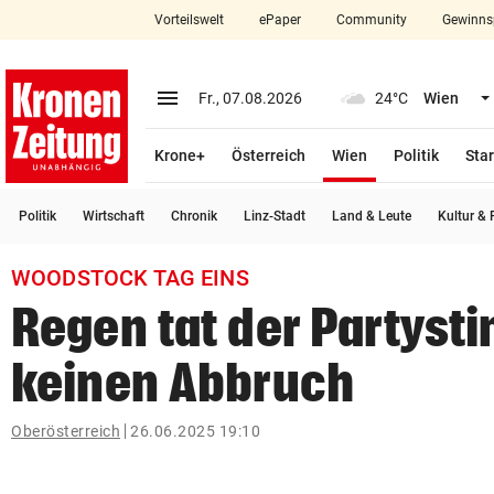
Vorteilswelt
ePaper
Community
Gewinns
close
Schließen
menu
Menü aufklappen
Fr., 07.08.2026
24°C
Wien
Abonnieren
(ausgewählt)
Krone+
Österreich
Wien
Politik
Star
account_circle
arrow_right
Anmelden
Politik
Wirtschaft
Chronik
Linz-Stadt
Land & Leute
Kultur & F
pin_drop
arrow_right
Bundesland auswäh
Wien
WOODSTOCK TAG EINS
bookmark
Merkliste
Regen tat der Partys
keinen Abbruch
Suchbegriff
search
eingeben
Oberösterreich
26.06.2025 19:10