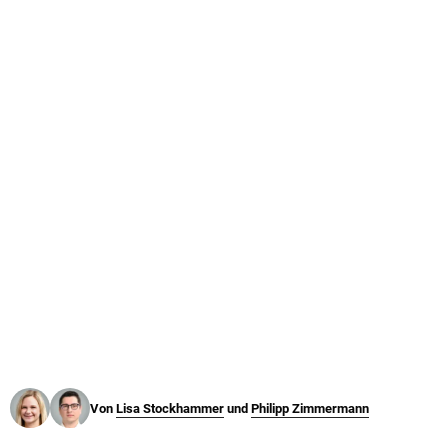
© Krone Multimedia GmbH & Co KG 2026
Muthgasse 2, 1190 Wien
Von
Lisa Stockhammer
und
Philipp Zimmermann