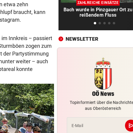
Dem Plastikmüll werden
ZAHLREICHE EINSÄTZE
en etwa zehn
klingende Beats entlockt
Bach wurde in Pinzgauer Ort zu
hlupf braucht, kann
reißendem Fluss
nstagram.
MOTTO FÜRS WOCHENENDE
vor 2
Den Freiluftsommer in seine
Reinkultur erleben
im Innkreis – passiert
NEWSLETTER
 Sturmböen zogen zum
WOLLTE AUSWEICHEN
vor 2
at der Partystimmung
Alkolenker überschlug sich
munter weiter – auch
wegen eines Hasen
ptareal konnte
TEENIE AUF ÜBERHOLSPUR
vor 
230 PS! 13-Jährige schrieb i
Autocross Geschichte
OÖ News
PATIENTEN WOHLAUF
vor 
Topinformiert über die Nachricht
aus Oberösterreich
Premiere an Linzer Uniklinik
Herz-OP mit Roboter
se
E-Mail
BAUSTART IM OKTOBER
vor 