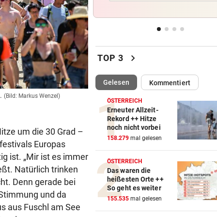
Jetzt ist fix, was am Donauuf
entstehen wird
WEGEN AUTOREIFEN
vor 
Kleine Gemeinde mit großem
chevron_right
TOP 3
geht vor Gericht
(ausgewählt)
Gelesen
Kommentiert
500 STELLEN BETROFFEN
vor 
Linzer Tech-Firma hat Jobab
.
(Bild: Markus Wenzel)
ÖSTERREICH
fast abgeschlossen
Erneuter Allzeit-
Rekord ++ Hitze
noch nicht vorbei
ASIA-PLÄNE STOCKEN
vor 
itze um die 30 Grad –
158.279
mal gelesen
Doch noch überraschende 
festivals Europas
um Kult-Wirtshaus?
g ist. „Mir ist es immer
ÖSTERREICH
ßt. Natürlich trinken
Das waren die
heißesten Orte ++
cht. Denn gerade bei
So geht es weiter
e Stimmung und da
155.535
mal gelesen
us aus Fuschl am See