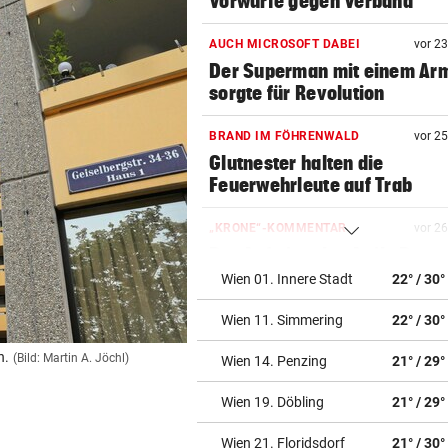
Vorwürfe gegen Verband
AUCH MICROSOFT DABEI
vor 2
Der Superman mit einem Ar
sorgte für Revolution
BRAND IM FÖHRENWALD
vor 2
Glutnester halten die
Feuerwehrleute auf Trab
„KRONE“-KOMMENTAR
vor 2
Der Aufstieg des Attila Dogu
Wien 01. Innere Stadt
22° / 30°
NUMMER NEUN ZU STARK
vor ein
Wien 11. Simmering
22° / 30°
Nur 2 Games, kein Handschl
Potapova geht unter
n.
(Bild: Martin A. Jöchl)
Wien 14. Penzing
21° / 29°
GUT-BEHRAMI HÖRT AUF
vor ein
Wien 19. Döbling
21° / 29°
Ski-Paukenschlag: Verband
„nicht vorbeireitet“
Wien 21. Floridsdorf
21° / 30°