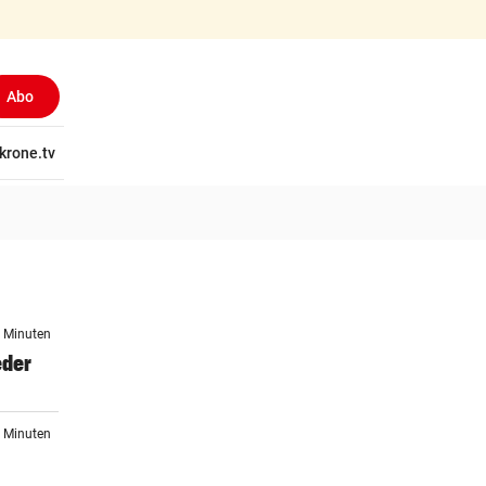
Abo
tschaft
krone.tv
Wissen
Gericht
Kolumnen
Freizeit
Reise
Ti
0 Minuten
eder
8 Minuten