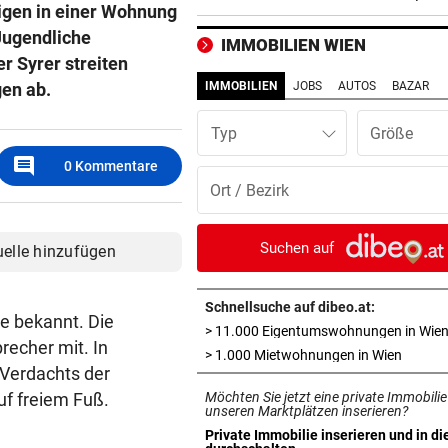
igen in einer Wohnung
Jugendliche
DANK ENERGIE VON BANK
vor ein
IMMOBILIEN WIEN
Rapid: „Plan“ ging auf – letz
r Syrer streiten
Gegner wohl fix!
gen ab.
IMMOBILIEN
JOBS
AUTOS
BAZAR
STRENGES KONZEPT
vor ein
Typ
Neustifter Kirtag: So soll We
comment
0
Kommentare
sicher bleiben
„KRONE“-KOMMENTAR
vor ein
So treiben sie Republik und 
Suchen auf
uelle hinzufügen
blaue Hände
Schnellsuche auf dibeo.at:
BUNDESLIGA IM TICKER
vor ein
me bekannt. Die
> 11.000 Eigentumswohnungen in Wie
SCR Altach gegen WSG Tirol
recher mit. In
in neue
> 1.000 Mietwohnungen in Wien
19.30 Uhr LIVE
Verdachts der
uf freiem Fuß.
Möchten Sie jetzt eine private Immobilie
„KRONE“ VOR ORT
vor ein
unseren Marktplätzen inserieren?
Polizeianhaltezentrum: Leite
Private Immobilie inserieren und in di
in neuem Tab öffnen