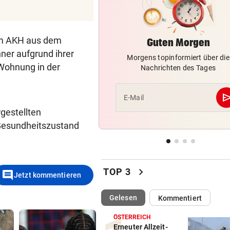
WETTLAUF IN EUROPA
vor ein
Wann kommen die Robotaxis
im AKH aus dem
Guten Morgen
nach Österreich?
ner aufgrund ihrer
Morgens topinformiert über die
 Wohnung in der
MEGA-PROJEKT WACKELT
vor ein
Nachrichten des Tages
„Im Ausland rollen sie uns d
roten Teppich aus“
se
E-Mail
gestellten
LIVE IN DER METASTADT
vor 
 Gesundheitszustand
Wincent Weiss: Fanliebe und
falscher Freitag
chevron_right
TOP 3
comment
Jetzt kommentieren
(ausgewählt)
Gelesen
Kommentiert
ÖSTERREICH
Erneuter Allzeit-