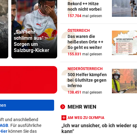
Rekord ++ Hitze
noch nicht vorbei
157.704
mal gelesen
ÖSTERREICH
„Sah sehr
Lottogewin
Das waren die
schlimm aus“ –
Erste Anklage
schickte o
heißesten Orte ++
Sorgen um
gegen Israeli seit
Bilder an
So geht es weiter
Salzburg-Kicker
Gaza-Krieg
Teenager
155.031
mal gelesen
NIEDERÖSTERREICH
500 Helfer kämpfen
bei Gluthitze gegen
Inferno
138.451
mal gelesen
men
MEHR WIEN
AM WEG ZU OLYMPIA
ft und anschließend
„Ich war unsicher, ob ich wieder s
AGB
. Für ausführliche
kann“
Hier
können Sie das