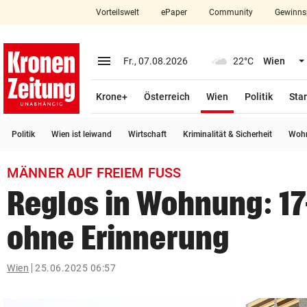
Vorteilswelt
ePaper
Community
Gewinns
close
Schließen
menu
Menü aufklappen
Fr., 07.08.2026
22°C
Wien
Abonnieren
(ausgewählt)
Krone+
Österreich
Wien
Politik
Star
account_circle
arrow_right
Anmelden
Politik
Wien ist leiwand
Wirtschaft
Kriminalität & Sicherheit
Wohn
pin_drop
arrow_right
Bundesland auswäh
Wien
MÄNNER AUF FREIEM FUSS
bookmark
Merkliste
Reglos in Wohnung: 17
ohne Erinnerung
Suchbegriff
search
eingeben
Wien
25.06.2025 06:57