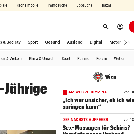
piele
Krone mobile
Immosuche
Jobsuche
Bazar
search
account_circle
Menü aufklappen
Suchen
s & Society
Sport
Gesund
Ausland
Digital
Motor
Wir
en & Verkehr
Klima & Umwelt
Sport
Familie
Forum
Wetter
len
Wien
-Jährige
AM WEG ZU OLYMPIA
vor 1
„Ich war unsicher, ob ich wi
springen kann“
DER NÄCHSTE AUFREGER
vor 1
Sex-Massagen für Schiris?