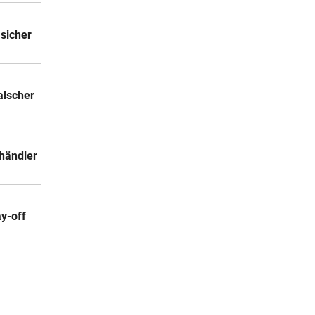
 sicher
alscher
händler
ay-off