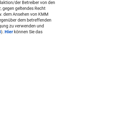
daktion/der Betreiber von den
r, gegen geltendes Recht
w. dem Ansehen von KMM
gegenüber dem betreffenden
lgung zu verwenden und
B
).
Hier
können Sie das