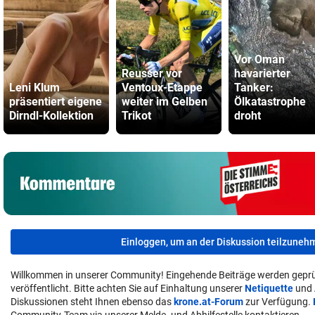
Vor Oman
Reusser vor
havarierter
Leni Klum
Ventoux-Etappe
Tanker:
präsentiert eigene
weiter im Gelben
Ölkatastrophe
Dirndl-Kollektion
Trikot
droht
Einloggen, um an der Diskussion teilzuneh
Willkommen in unserer Community! Eingehende Beiträge werden geprü
veröffentlicht. Bitte achten Sie auf Einhaltung unserer
Netiquette
und
Diskussionen steht Ihnen ebenso das
krone.at-Forum
zur Verfügung.