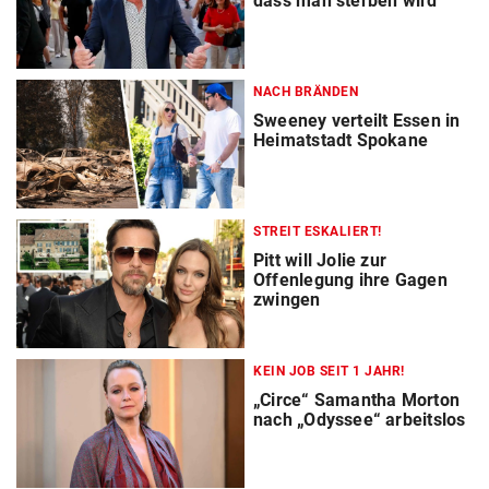
dass man sterben wird“
NACH BRÄNDEN
Sweeney verteilt Essen in
Heimatstadt Spokane
STREIT ESKALIERT!
Pitt will Jolie zur
Offenlegung ihre Gagen
zwingen
KEIN JOB SEIT 1 JAHR!
„Circe“ Samantha Morton
nach „Odyssee“ arbeitslos