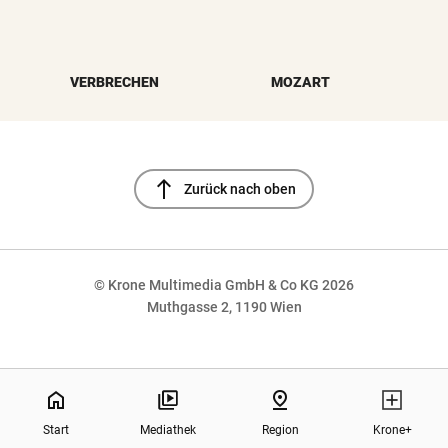
VERBRECHEN
MOZART
north
Zurück nach oben
© Krone Multimedia GmbH & Co KG 2026
Muthgasse 2, 1190 Wien
NaN%
home
pin_drop
Start
Mediathek
Region
Krone+