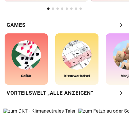
chevron_right
GAMES
Solitär
Kreuzworträtsel
Mahj
chevron_right
VORTEILSWELT „ALLE ANZEIGEN“