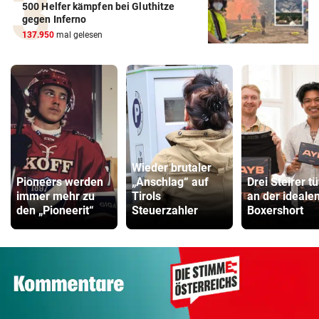
500 Helfer kämpfen bei Gluthitze
gegen Inferno
137.950
mal gelesen
Wieder brutaler
Pioneers werden
„Anschlag“ auf
Drei Steirer tü
immer mehr zu
Tirols
an der ideale
den „Pioneerit“
Steuerzahler
Boxershort