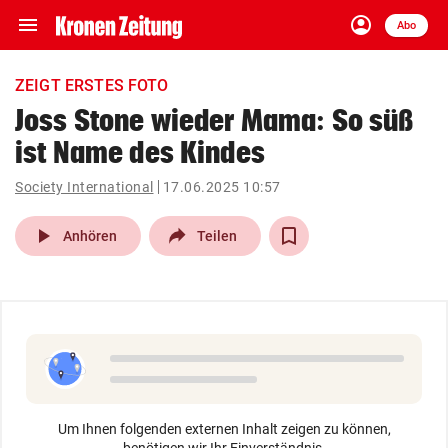
menu
account_circle
Navigation
Anmelden
Abo
close
Schließen
ein-/ausklappen
ZEIGT ERSTES FOTO
Abonnieren
Joss Stone wieder Mama: So süß
ist Name des Kindes
account_circle
arrow_right
Anmelden
Society International
17.06.2025 10:57
pin_drop
arrow_right
Bundesland auswäh
Wien
play_arrow
Anhören
Teilen
bookmark
Merkliste
Suchbegriff
search
eingeben
Um Ihnen folgenden externen Inhalt zeigen zu können,