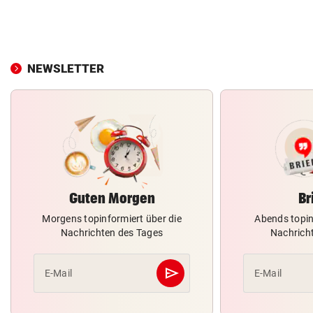
NEWSLETTER
Guten Morgen
Br
Morgens topinformiert über die
Abends topin
Nachrichten des Tages
Nachrich
send
E-Mail
E-Mail
Abschicken