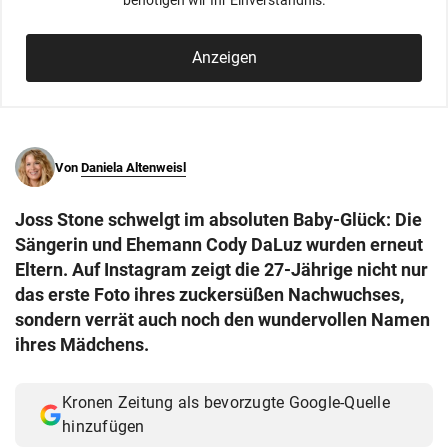
benötigen wir Ihr Einverständnis.
© Krone Multimedia GmbH & Co KG 2026
Muthgasse 2, 1190 Wien
Anzeigen
Von
Daniela Altenweisl
Joss Stone schwelgt im absoluten Baby-Glück: Die
Sängerin und Ehemann Cody DaLuz wurden erneut
Eltern. Auf Instagram zeigt die 27-Jährige nicht nur
das erste Foto ihres zuckersüßen Nachwuchses,
sondern verrät auch noch den wundervollen Namen
ihres Mädchens.
Kronen Zeitung als bevorzugte Google-Quelle
hinzufügen