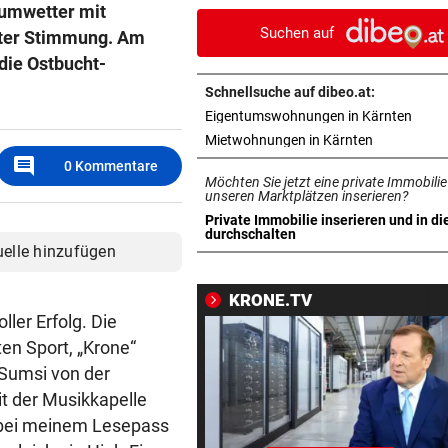
aumwetter mit
reagiert Spanien
Suchen auf
ster Stimmung. Am
FLUGHAFEN LEIPZIG
vor ein
die Ostbucht-
Das ist bisher über die
Schnellsuche auf dibeo.at:
Sprengstoff-Drohne bekann
in ne
Eigentumswohnungen in Kärnten
in neuem Ta
Mietwohnungen in Kärnten
JAHRELANG GEJAGT
vor ein
comment
0
Kommentare
Neuseelands tödlichste Katz
Möchten Sie jetzt eine private Immobilie
„Nine Lives“ erlegt
unseren Marktplätzen inserieren?
Private Immobilie inserieren und in di
in neuem Tab öffnen
durchschalten
EU IST ALARMIERT
vor ein
uelle hinzufügen
Russische Kanäle haben Ceu
Krise verstärkt
KRONE.TV
ler Erfolg. Die
ÜBERRASCHENDER DÄMPFER
vor ein
en Sport, „Krone“
Zverev schimpft nach Aus: 
 Sumsi von der
schlechteste Match“
it der Musikkapelle
t bei meinem Lesepass
POLIZEI SUCHT ZEUGEN
vor 