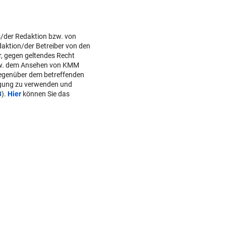
s/der Redaktion bzw. von
daktion/der Betreiber von den
r, gegen geltendes Recht
w. dem Ansehen von KMM
gegenüber dem betreffenden
lgung zu verwenden und
B
).
Hier
können Sie das