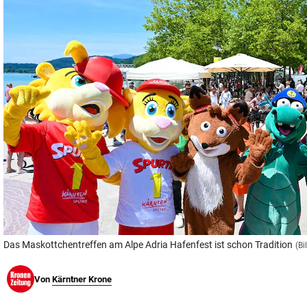
© Krone Multimedia GmbH & Co KG 2026
Muthgasse 2, 1190 Wien
Das Maskottchentreffen am Alpe Adria Hafenfest ist schon Tradition
(Bi
Von
Kärntner Krone