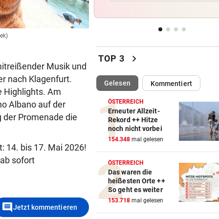
Notruf abgebrochen: Suche 
verletztem Wanderer
nek)
ABREISE AUS SAALFELDEN
vor 
RB-Star verabschiedet sich:
chevron_right
TOP 3
Rekorddeal steht bevor
mitreißender Musik und
r nach Klagenfurt.
(ausgewählt)
Gelesen
Kommentiert
EIN STÜRMER FEHLT
vor 
e Highlights. Am
Was die Austria heute in
ÖSTERREICH
Auch im Spieleland war einiges los.
no Albano auf der
(Bild: 
Rumänien erwartet
Erneuter Allzeit-
ng der Promenade die
Rekord ++ Hitze
noch nicht vorbei
EIN KLUB MACHT ERNST
vor 
154.348
mal gelesen
Sabitzer heiß begehrt – wird
: 14. bis 17. Mai 2026!
zum Knackpunkt?
ab sofort
ÖSTERREICH
Das waren die
heißesten Orte ++
So geht es weiter
153.718
mal gelesen
comment
Jetzt kommentieren