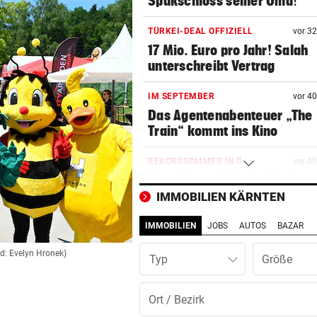
Spukschloss seiner Oma!
TÜRKEI-DEAL OFFIZIELL
vor 3
17 Mio. Euro pro Jahr! Salah
unterschreibt Vertrag
IM SEPTEMBER
vor 4
Das Agentenabenteuer „The
Train“ kommt ins Kino
REKORDSOMMER IN Ö
vor 4
Trotz Hitze gibt’s Lebkuchen
Hütten ohne Wasser
IMMOBILIEN KÄRNTEN
IMMOBILIEN
JOBS
AUTOS
BAZAR
MORDALARM IN NÖ
vor 4
Kampfsportler erschlägt Onl
ld: Evelyn Hronek)
Typ
Flirt im Streit
INFANTINO-VERSPRECHEN?
vor ein
Wirbel um WM-Finale 2030: J