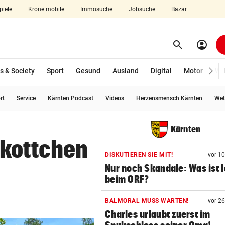
piele
Krone mobile
Immosuche
Jobsuche
Bazar
search
account_circle
Menü aufklappen
Suchen
s & Society
Sport
Gesund
Ausland
Digital
Motor
Wir
rt
Service
Kärnten Podcast
Videos
Herzensmensch Kärnten
Wet
len
Kärnten
skottchen
DISKUTIEREN SIE MIT!
vor 1
Nur noch Skandale: Was ist 
beim ORF?
BALMORAL MUSS WARTEN!
vor 2
Charles urlaubt zuerst im