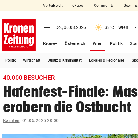
Vorteilswelt
ePaper
Community
Gewinns
close
Schließen
menu
Menü aufklappen
Do., 06.08.2026
33°C
Wien
Abonnieren
(ausgewählt)
Krone+
Österreich
Wien
Politik
Star
account_circle
arrow_right
Anmelden
Politik
Wirtschaft
Justiz & Kriminalität
Lokales & Regionales
Spo
pin_drop
arrow_right
Bundesland auswäh
Wien
40.000 BESUCHER
bookmark
Merkliste
Hafenfest-Finale: Ma
erobern die Ostbucht
Suchbegriff
search
eingeben
Kärnten
01.06.2025 20:00