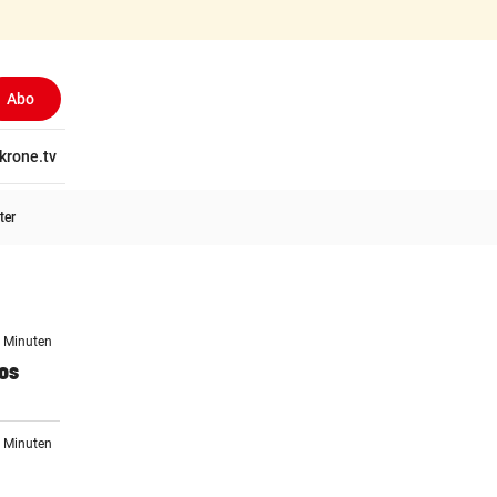
Abo
tschaft
krone.tv
Wissen
Gericht
Kolumnen
Freizeit
Reise
Ti
ter
0 Minuten
los
6 Minuten