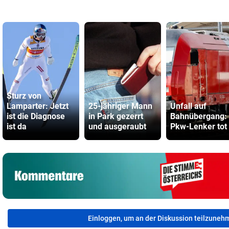
Sturz von
Lamparter: Jetzt
25-jähriger Mann
Unfall auf
ist die Diagnose
in Park gezerrt
Bahnübergang:
ist da
und ausgeraubt
Pkw-Lenker tot
Einloggen, um an der Diskussion teilzuneh