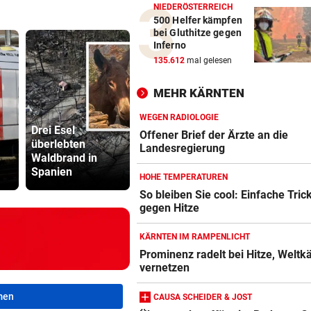
NIEDERÖSTERREICH
500 Helfer kämpfen
bei Gluthitze gegen
Inferno
135.612
mal gelesen
MEHR KÄRNTEN
WEGEN RADIOLOGIE
Drei Esel
Offener Brief der Ärzte an die
überlebten
Das ist bisher über
Kampfsport
Landesregierung
Waldbrand in
die Sprengstoff-
erschlägt O
Spanien
Drohne bekannt
Flirt im Stre
HOHE TEMPERATUREN
So bleiben Sie cool: Einfache Tric
gegen Hitze
KÄRNTEN IM RAMPENLICHT
Prominenz radelt bei Hitze, Weltk
vernetzen
men
CAUSA SCHEIDER & JOST