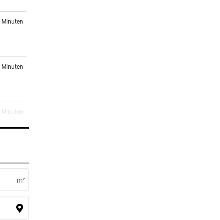
2 Minuten
0 Minuten
0 Minuten
 ++
0 Minuten
ine-
m²
er Stunde
etzt