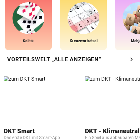
Solitär
Kreuzworträtsel
Mahj
chevron_right
VORTEILSWELT „ALLE ANZEIGEN“
DKT Smart
Das erste DKT mit Smart-App
Ein Spiel aus abbaubaren Ma