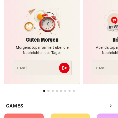
Guten Morgen
Br
Morgens topinformiert über die
Abends topin
Nachrichten des Tages
Nachrich
send
E-Mail
E-Mail
Abschicken
chevron_right
GAMES