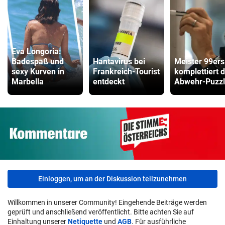
Eva Longoria:
Badespaß und
Hantavirus bei
Meister 99ers
sexy Kurven in
Frankreich-Tourist
komplettiert 
Marbella
entdeckt
Abwehr-Puzz
Einloggen, um an der Diskussion teilzunehmen
Willkommen in unserer Community! Eingehende Beiträge werden
geprüft und anschließend veröffentlicht. Bitte achten Sie auf
Einhaltung unserer
Netiquette
und
AGB
. Für ausführliche