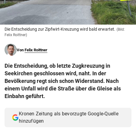
© Krone Multimedia GmbH & Co KG 2026
Muthgasse 2, 1190 Wien
Die Entscheidung zur Zipfwirt-Kreuzung wird bald erwartet.
(Bild:
Felix Roittner)
Von
Felix Roittner
Die Entscheidung, ob letzte Zugkreuzung in
Seekirchen geschlossen wird, naht. In der
Bevölkerung regt sich schon Widerstand. Nach
einem Unfall wird die Straße über die Gleise als
Einbahn geführt.
Kronen Zeitung als bevorzugte Google-Quelle
hinzufügen