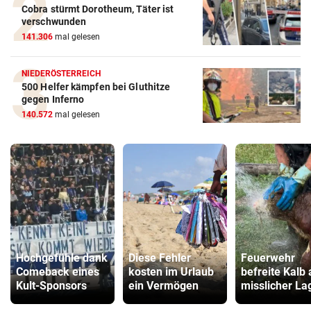
Cobra stürmt Dorotheum, Täter ist
verschwunden
141.306
mal gelesen
NIEDERÖSTERREICH
500 Helfer kämpfen bei Gluthitze
gegen Inferno
140.572
mal gelesen
Hochgefühle dank
Diese Fehler
Feuerwehr
Comeback eines
kosten im Urlaub
befreite Kalb
Kult-Sponsors
ein Vermögen
misslicher La