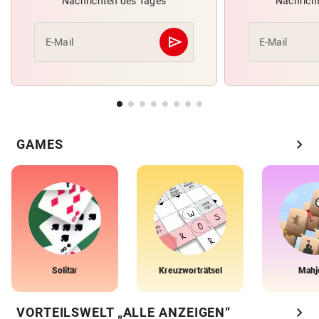
Nachrichten des Tages
Nachrich
send
E-Mail
E-Mail
Abschicken
chevron_right
GAMES
Solitär
Kreuzworträtsel
Mahj
chevron_right
VORTEILSWELT „ALLE ANZEIGEN“