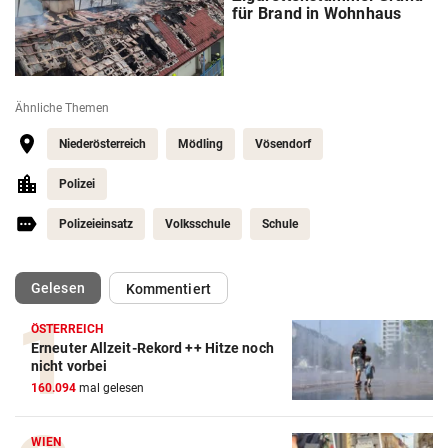
für Brand in Wohnhaus
Ähnliche Themen
Niederösterreich
Mödling
Vösendorf
Polizei
Polizeieinsatz
Volksschule
Schule
(ausgewählt)
Gelesen
Kommentiert
ÖSTERREICH
Erneuter Allzeit-Rekord ++ Hitze noch
nicht vorbei
160.094
mal gelesen
WIEN