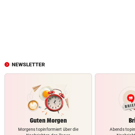
NEWSLETTER
Guten Morgen
Br
Morgens topinformiert über die
Abends topin