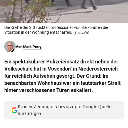
© Krone Multimedia GmbH & Co KG 2026
Muthgasse 2, 1190 Wien
Die Kräfte der SIG rückten professionell vor. Sie konnten die
Situation in der Wohnung entschärfen.
(Bild: zVg)
Von
Mark Perry
Ein spektakulärer Polizeieinsatz direkt neben der
Volksschule hat in Vösendorf in Niederösterreich
für reichlich Aufsehen gesorgt. Der Grund: Im
benachbarten Wohnhaus war ein lautstarker Streit
hinter verschlossenen Türen eskaliert.
Kronen Zeitung als bevorzugte Google-Quelle
hinzufügen