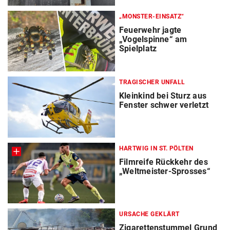
„MONSTER-EINSATZ“
Feuerwehr jagte
„Vogelspinne“ am
Spielplatz
TRAGISCHER UNFALL
Kleinkind bei Sturz aus
Fenster schwer verletzt
HARTWIG IN ST. PÖLTEN
Filmreife Rückkehr des
„Weltmeister-Sprosses“
URSACHE GEKLÄRT
Zigarettenstummel Grund