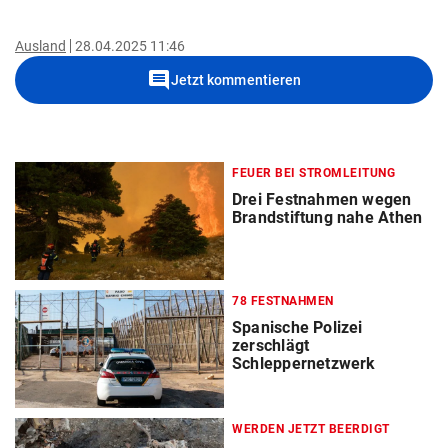
Ausland
28.04.2025 11:46
comment
Jetzt kommentieren
FEUER BEI STROMLEITUNG
Drei Festnahmen wegen
Brandstiftung nahe Athen
78 FESTNAHMEN
Spanische Polizei
zerschlägt
Schleppernetzwerk
WERDEN JETZT BEERDIGT