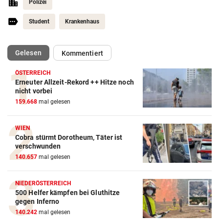
Polizei
Student
Krankenhaus
(ausgewählt)
Gelesen
Kommentiert
ÖSTERREICH
Erneuter Allzeit-Rekord ++ Hitze noch
nicht vorbei
159.668
mal gelesen
WIEN
Cobra stürmt Dorotheum, Täter ist
verschwunden
140.657
mal gelesen
NIEDERÖSTERREICH
500 Helfer kämpfen bei Gluthitze
gegen Inferno
140.242
mal gelesen