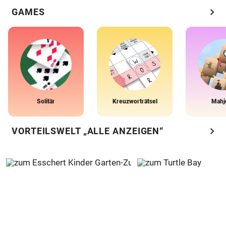
chevron_right
GAMES
Solitär
Kreuzworträtsel
Mahj
chevron_right
VORTEILSWELT „ALLE ANZEIGEN“