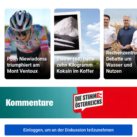
Rechenzentr
Polin Niewiadoma
Steirer (68) hatte
Debatte um
triumphiert am
zehn Kilogramm
Wasser und
Mont Ventoux
Kokain im Koffer
Nutzen
Einloggen, um an der Diskussion teilzunehmen