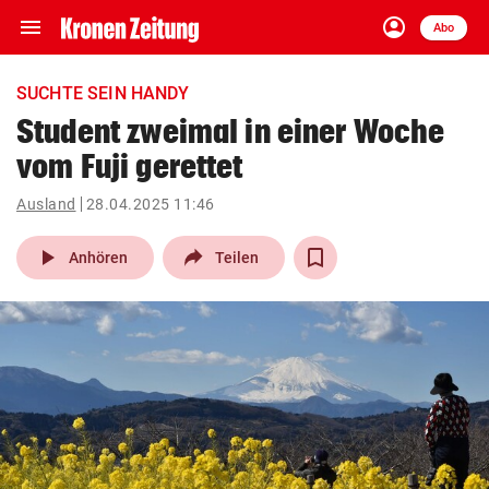
menu
account_circle
Navigation
Anmelden
Abo
close
Schließen
ein-/ausklappen
SUCHTE SEIN HANDY
Abonnieren
Student zweimal in einer Woche
vom Fuji gerettet
account_circle
arrow_right
Anmelden
Ausland
28.04.2025 11:46
pin_drop
arrow_right
Bundesland auswäh
Wien
play_arrow
Anhören
Teilen
bookmark
Merkliste
Suchbegriff
search
eingeben