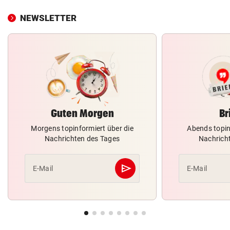
NEWSLETTER
Guten Morgen
Br
Morgens topinformiert über die
Abends topin
Nachrichten des Tages
Nachrich
send
E-Mail
E-Mail
Abschicken