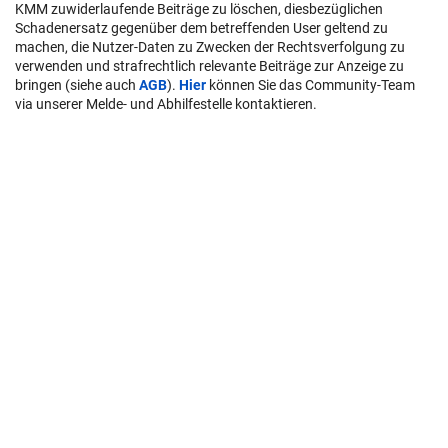
User-Beiträge geben nicht notwendigerweise die Meinung des
Betreibers/der Redaktion bzw. von Krone Multimedia (KMM) wieder.
In diesem Sinne distanziert sich die Redaktion/der Betreiber von den
Inhalten in diesem Diskussionsforum. KMM behält sich
insbesondere vor, gegen geltendes Recht verstoßende, den guten
Sitten oder der
Netiquette
widersprechende bzw. dem Ansehen von
KMM zuwiderlaufende Beiträge zu löschen, diesbezüglichen
Schadenersatz gegenüber dem betreffenden User geltend zu
machen, die Nutzer-Daten zu Zwecken der Rechtsverfolgung zu
verwenden und strafrechtlich relevante Beiträge zur Anzeige zu
bringen (siehe auch
AGB
).
Hier
können Sie das Community-Team
via unserer Melde- und Abhilfestelle kontaktieren.