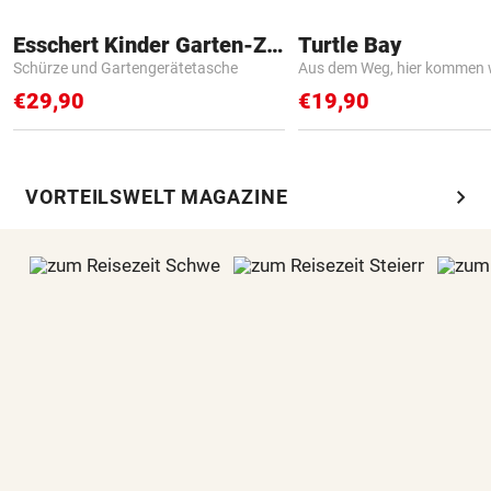
Esschert Kinder Garten-Zubehör
Turtle Bay
Schürze und Gartengerätetasche
Aus dem Weg, hier kommen w
€29,90
€19,90
chevron_right
VORTEILSWELT MAGAZINE