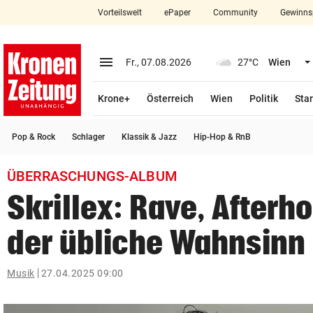
Vorteilswelt
ePaper
Community
Gewinns
close
Schließen
menu
Menü aufklappen
Fr., 07.08.2026
27°C
Wien
Abonnieren
Krone+
Österreich
Wien
Politik
Star
account_circle
arrow_right
Anmelden
Pop & Rock
Schlager
Klassik & Jazz
Hip-Hop & RnB
pin_drop
arrow_right
Bundesland auswäh
Wien
ÜBERRASCHUNGS-ALBUM
bookmark
Merkliste
Skrillex: Rave, Afterh
der übliche Wahnsinn
Suchbegriff
search
eingeben
Musik
27.04.2025 09:00