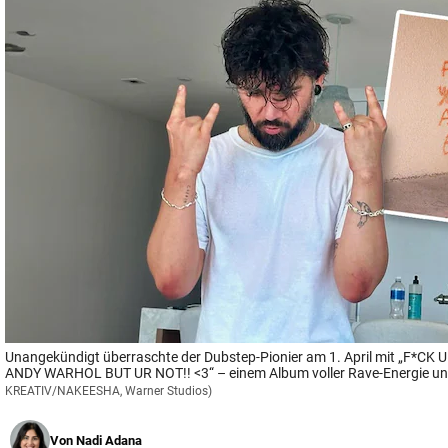
© Krone Multimedia GmbH & Co KG 2026
Muthgasse 2, 1190 Wien
Unangekündigt überraschte der Dubstep-Pionier am 1. April mit „F*C
ANDY WARHOL BUT UR NOT!! <3“ – einem Album voller Rave-Energie und
KREATIV/NAKEESHA, Warner Studios)
Von
Nadi Adana