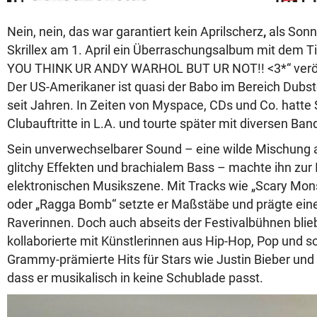
Nein, nein, das war garantiert kein Aprilscherz
,
als Sonn
Skrillex am 1. April ein Überraschungsalbum mit dem T
YOU THINK UR ANDY WARHOL BUT UR NOT!! <3*“ veröff
Der US-Amerikaner ist quasi der Babo im Bereich Dubs
seit Jahren. In Zeiten von Myspace, CDs und Co. hatte S
Clubauftritte in L.A. und tourte später mit diversen Ban
Sein unverwechselbarer Sound – eine wilde Mischung 
glitchy Effekten und brachialem Bass – machte ihn zur 
elektronischen Musikszene. Mit Tracks wie „Scary Mons
oder „Ragga Bomb“ setzte er Maßstäbe und prägte ein
Raverinnen. Doch auch abseits der Festivalbühnen blieb S
kollaborierte mit Künstlerinnen aus Hip-Hop, Pop und s
Grammy-prämierte Hits für Stars wie Justin Bieber un
dass er musikalisch in keine Schublade passt.