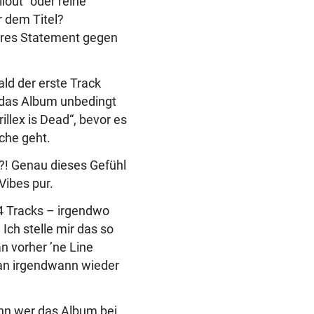
llout“ oder reine
r dem Titel?
veres Statement gegen
ald der erste Track
, das Album unbedingt
illex is Dead“, bevor es
ache geht.
?! Genau dieses Gefühl
Vibes pur.
34 Tracks – irgendwo
ch stelle mir das so
an vorher ’ne Line
man irgendwann wieder
enn wer das Album bei