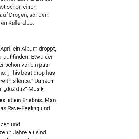
fast schon einen
n auf Drogen, sondern
en Kellerclub.
pril ein Album droppt,
arauf finden. Etwa der
er schon vor ein paar
e: „This beat drop has
with silence.“ Danach:
er „duz duz“-Musik.
es ist ein Erlebnis. Man
das Rave-Feeling und
zzen und
ehn Jahre alt sind.