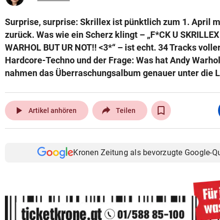
Surprise, surprise: Skrillex ist pünktlich zum 1. Apri
zurück. Was wie ein Scherz klingt – „F*CK U SKRILL
WARHOL BUT UR NOT!! <3*“ – ist echt. 34 Tracks volle
Hardcore-Techno und der Frage: Was hat Andy Warhol 
nahmen das Überraschungsalbum genauer unter die Lu
play_arrow
Artikel anhören
Teilen
Kronen Zeitung als bevorzugte Google-Q