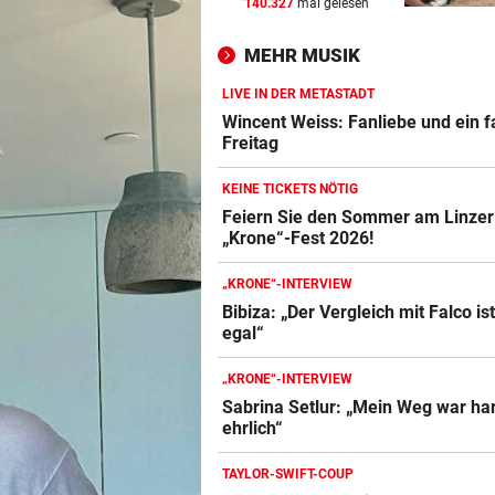
140.327
mal gelesen
IN GREENSBORO
vor 
Straka verpasst bei PGA-Tur
MEHR MUSIK
den Cut vorzeitig
LIVE IN DER METASTADT
SCHRIEB WM-GESCHICHTE
vor 
Wincent Weiss: Fanliebe und ein f
Bayern kassiert Millionen – 
Freitag
Transfer-Clou
KEINE TICKETS NÖTIG
AUFREGUNG IM NETZ
vor 
Feiern Sie den Sommer am Linzer
„Krone“-Fest 2026!
Spider-Man im BMW-Cockpit
Anwalt auf den Plan
„KRONE“-INTERVIEW
Bibiza: „Der Vergleich mit Falco is
egal“
„KRONE“-INTERVIEW
Sabrina Setlur: „Mein Weg war har
ehrlich“
TAYLOR-SWIFT-COUP