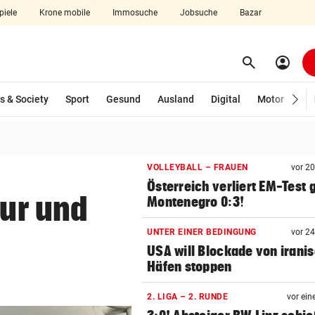
piele
Krone mobile
Immosuche
Jobsuche
Bazar
search
account_circle
Menü aufklappen
Suchen
s & Society
Sport
Gesund
Ausland
Digital
Motor
Wir
len
VOLLEYBALL – FRAUEN
vor 2
Österreich verliert EM-Test
our und
Montenegro 0:3!
UNTER EINER BEDINGUNG
vor 2
USA will Blockade von irani
Häfen stoppen
2. LIGA – 2. RUNDE
vor ein