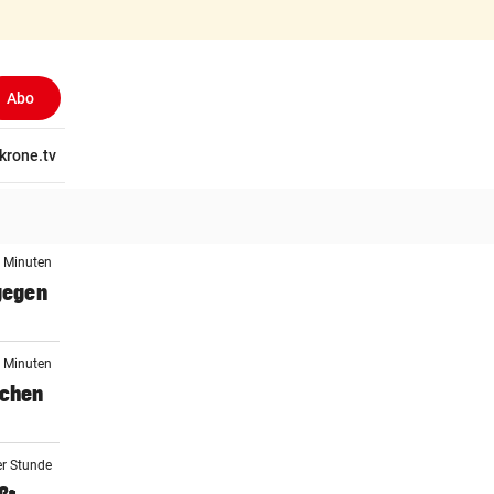
Abo
tschaft
krone.tv
Wissen
Gericht
Kolumnen
Freizeit
Reise
Ti
0 Minuten
 gegen
4 Minuten
schen
er Stunde