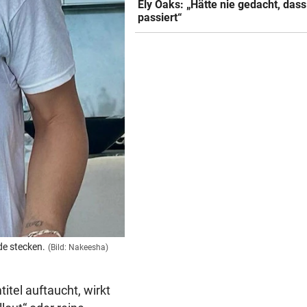
Ely Oaks: „Hätte nie gedacht, das
passiert“
de stecken.
(Bild: Nakeesha)
itel auftaucht, wirkt