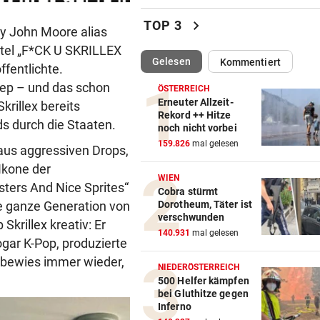
Feuerwehr befreite Kalb aus
chevron_right
TOP 3
y John Moore alias
misslicher Lage
itel „F*CK U SKRILLEX
(ausgewählt)
Gelesen
Kommentiert
FUSSBALL-FANS FEIERN
vor 
entlichte.
Hochgefühle dank Comebac
tep – und das schon
ÖSTERREICH
eines Kult-Sponsors
Erneuter Allzeit-
krillex bereits
Rekord ++ Hitze
ds durch die Staaten.
noch nicht vorbei
LIEFERING VERLIERT
vor 
159.826
mal gelesen
Enttäuschende Zweitliga-
aus aggressiven Drops,
Rückkehr nach Grödig
Ikone der
WIEN
ters And Nice Sprites“
Cobra stürmt
2. LIGA – 2. RUNDE
vor 
e ganze Generation von
Dorotheum, Täter ist
Fehlstart komplett! Nächste 
verschwunden
krillex kreativ: Er
für St. Pölten
140.931
mal gelesen
ogar K-Pop, produzierte
d bewies immer wieder,
WANDERER AUSGEFLOGEN
vor 
NIEDERÖSTERREICH
Wieder Muren nach Unwette
500 Helfer kämpfen
bei Gluthitze gegen
Dramatik im Valser Tal
Inferno