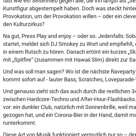
fast wie ein Seitenhieb gegen alle, die ihn längst als „Se
Kunstfigur abgestempelt haben. Doch was steckt hinte
Provokation, um der Provokation willen – oder ein cle
den Kulturzirkus?
Na gut, Press Play and enjoy – oder so. Jedenfalls: Sob
startet, meldet sich DJ Smokey zu Wort und empfiehlt
in einem Rutsch zu hören. Danach ertönt ein kurzes „Skr
mit „Spitfire“ (zusammen mit Hawaii Slim) direkt zur S
Und was soll man sagen? Wo ist die nächste Raveparty
kommt sofort auf - lauter Bass, Scratches, Loveparade-
Und genauso zieht sich das auch durch die restlichen 
zwischen Hardcore-Techno und After-Hour-Flashbacks. I
vor: ein dunkler Club, natürlich mit Sonnenbrille, weil m
gezogen hat, und ein Corona-Bier in der Hand, damit 
runterkommt.
Diese Art von Musik funktioniert vermutlich nur so – d