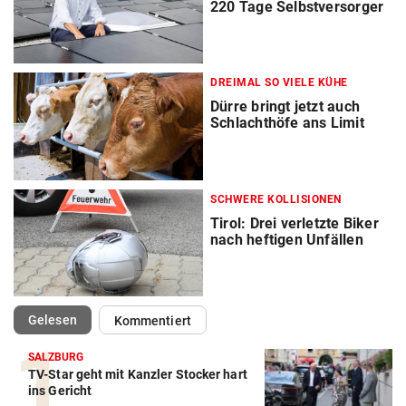
220 Tage Selbstversorger
DREIMAL SO VIELE KÜHE
Dürre bringt jetzt auch
Schlachthöfe ans Limit
SCHWERE KOLLISIONEN
Tirol: Drei verletzte Biker
nach heftigen Unfällen
(ausgewählt)
Gelesen
Kommentiert
SALZBURG
TV-Star geht mit Kanzler Stocker hart
ins Gericht