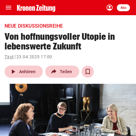
menu
account_circle
Navigation
Anmelden
Abo
close
Schließen
ein-/ausklappen
NEUE DISKUSSIONSREIHE
Abonnieren
Von hoffnungsvoller Utopie in
lebenswerte Zukunft
account_circle
arrow_right
Anmelden
Tirol
23.04.2025 17:00
pin_drop
arrow_right
Bundesland auswäh
Wien
play_arrow
Anhören
Teilen
bookmark
Merkliste
Suchbegriff
search
eingeben