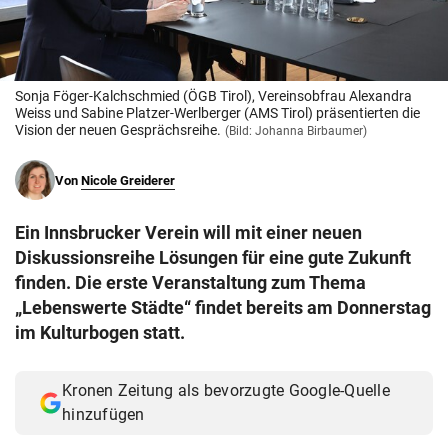
© Krone Multimedia GmbH & Co KG 2026
Muthgasse 2, 1190 Wien
Sonja Föger-Kalchschmied (ÖGB Tirol), Vereinsobfrau Alexandra
Weiss und Sabine Platzer-Werlberger (AMS Tirol) präsentierten die
Vision der neuen Gesprächsreihe.
(Bild: Johanna Birbaumer)
Von
Nicole Greiderer
Ein Innsbrucker Verein will mit einer neuen
Diskussionsreihe Lösungen für eine gute Zukunft
finden. Die erste Veranstaltung zum Thema
„Lebenswerte Städte“ findet bereits am Donnerstag
im Kulturbogen statt.
Kronen Zeitung als bevorzugte Google-Quelle
hinzufügen