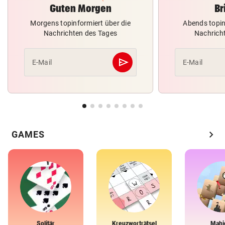
Guten Morgen
Br
Morgens topinformiert über die
Abends topin
Nachrichten des Tages
Nachrich
send
E-Mail
E-Mail
Abschicken
chevron_right
GAMES
Solitär
Kreuzworträtsel
Mahj