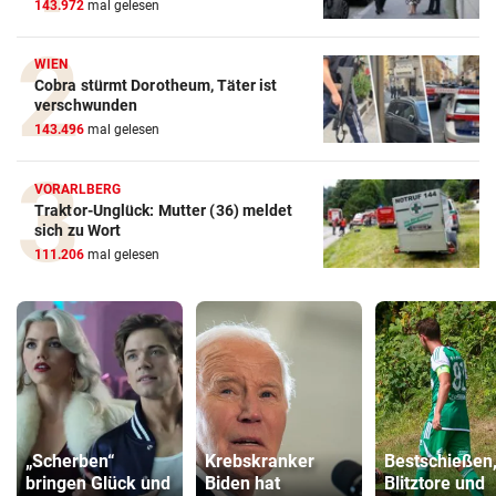
143.972
mal gelesen
WIEN
Cobra stürmt Dorotheum, Täter ist
verschwunden
143.496
mal gelesen
VORARLBERG
Traktor-Unglück: Mutter (36) meldet
sich zu Wort
111.206
mal gelesen
„Scherben“
Krebskranker
Bestschießen
bringen Glück und
Biden hat
Blitztore und