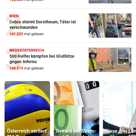
WIEN
Cobra stürmt Dorotheum, Täter ist
verschwunden
141.225
mal gelesen
NIEDERÖSTERREICH
500 Helfer kämpfen bei Gluthitze
gegen Inferno
140.519
mal gelesen
Österreich verliert
Rekord bei Strom-
Diese drei Lä