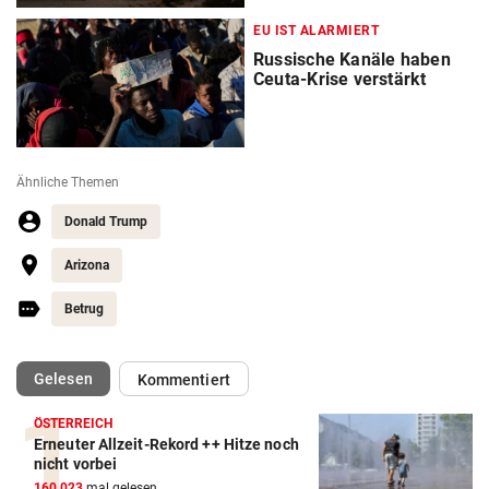
EU IST ALARMIERT
Russische Kanäle haben
Ceuta-Krise verstärkt
Ähnliche Themen
Donald Trump
Arizona
Betrug
(ausgewählt)
Gelesen
Kommentiert
ÖSTERREICH
Erneuter Allzeit-Rekord ++ Hitze noch
nicht vorbei
160.023
mal gelesen