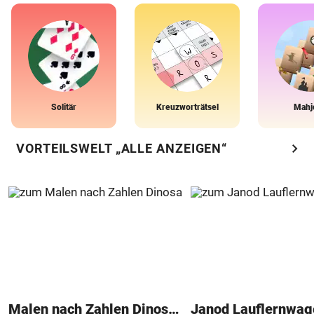
Solitär
Kreuzworträtsel
Mahj
chevron_right
VORTEILSWELT „ALLE ANZEIGEN“
Malen nach Zahlen Dinosaurier
Janod Lauflernwa