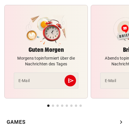
Guten Morgen
Br
Morgens topinformiert über die
Abends topin
Nachrichten des Tages
Nachrich
send
E-Mail
E-Mail
Abschicken
chevron_right
GAMES