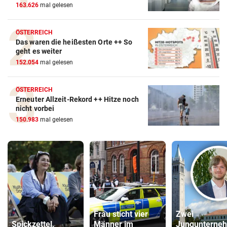
163.626
mal gelesen
ÖSTERREICH
Das waren die heißesten Orte ++ So
geht es weiter
152.054
mal gelesen
ÖSTERREICH
Erneuter Allzeit-Rekord ++ Hitze noch
nicht vorbei
150.983
mal gelesen
Frau sticht vier
Zwei
Spickzettel,
Männer im
Jungunterne