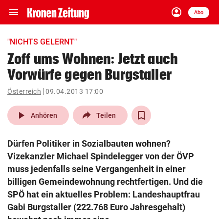
menu
account_circle
Navigation
Anmelden
Abo
close
Schließen
ein-/ausklappen
"NICHTS GELERNT"
Abonnieren
Zoff ums Wohnen: Jetzt auch
Vorwürfe gegen Burgstaller
account_circle
arrow_right
Anmelden
Österreich
09.04.2013 17:00
pin_drop
arrow_right
Bundesland auswäh
Wien
play_arrow
Anhören
Teilen
bookmark
Merkliste
Dürfen Politiker in Sozialbauten wohnen?
Vizekanzler Michael Spindelegger von der ÖVP
Suchbegriff
muss jedenfalls seine Vergangenheit in einer
search
eingeben
billigen Gemeindewohnung rechtfertigen. Und die
SPÖ hat ein aktuelles Problem: Landeshauptfrau
Gabi Burgstaller (222.768 Euro Jahresgehalt)