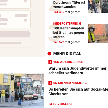
Dorotheum, Täter ist
Theater stellt Planschbecke
verschwunden
300.000 Euro auf
141.306
mal gelesen
NACH WIEN AUF MYKONOS
vor 
NIEDERÖSTERREICH
Luxus am Meer! Sabalenka
500 Helfer kämpfen
gewährt private Einblicke
bei Gluthitze gegen
Inferno
„IHR SEID DER HAMMER!“
vor 
140.572
mal gelesen
Feuerwehr befreite Kalb aus
misslicher Lage
MEHR DIGITAL
VON OIDA BIS CRINGE
Warum sich Jugendwörter immer
schneller verändern
US-GRENZER NEUGIERIG
So bereiten Sie sich auf Social-M
Checks vor
Amazon-Kindle Vergleich
ZUM VERGLEICH
IM EU-VERGLEICH