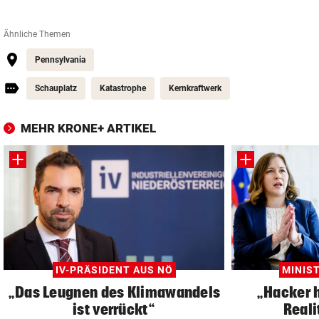
Ähnliche Themen
Pennsylvania
Schauplatz
Katastrophe
Kernkraftwerk
MEHR KRONE+ ARTIKEL
IV-PRÄSIDENT AUS NÖ
MINIS
„Das Leugnen des Klimawandels
„Hacker h
ist verrückt“
Reali