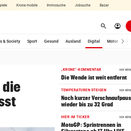
piele
Krone mobile
Immosuche
Jobsuche
Bazar
search
account_circle
Menü aufklappen
Suchen
(ausgewählt)
s & Society
Sport
Gesund
Ausland
Digital
Motor
Wir
len
„KRONE“-KOMMENTAR
vor ein
Die Wende ist weit entfernt
 die
TEMPERATUREN STEIGEN
vor ein
sst
Nach kurzer Verschnaufpau
wieder bis zu 32 Grad
HIER IM TICKER
vor ein
MotoGP: Sprintrennen in