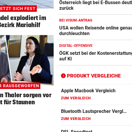
Österreich liegt bei E-Bussen deut
Apple-iPad Vergleich
zurück
ETZT SICH FEST
ZUM VERGLEICH
del explodiert im
BEI VISUM-ANTRAG
ezirk Mariahilf
Apple-iPhone Vergleich
USA wollen Reisende online gena
ZUM VERGLEICH
durchleuchten
Apple Macbook Vergleich
DIGITAL-OFFENSIVE
ÖGK setzt bei der Kostenerstattung
ZUM VERGLEICH
auf KI
Bluetooth Lautsprecher Vergleich
ZUM VERGLEICH
PRODUKT VERGLEICHE
DSL Speedtest
ER RAUSGEWORFEN
n Thaler sorgen vor
ZUM VERGLEICH
t für Staunen
Fernseher Vergleich
ZUM VERGLEICH
Fritz Repeater Vergleich