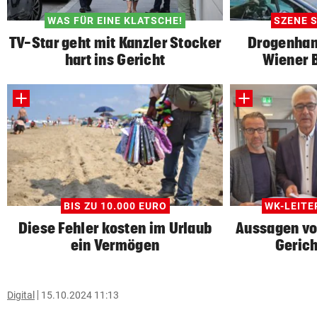
WAS FÜR EINE KLATSCHE!
SZENE S
TV-Star geht mit Kanzler Stocker
Drogenhan
hart ins Gericht
Wiener B
BIS ZU 10.000 EURO
WK-LEIT
Diese Fehler kosten im Urlaub
Aussagen vo
ein Vermögen
Gerich
Digital
15.10.2024 11:13