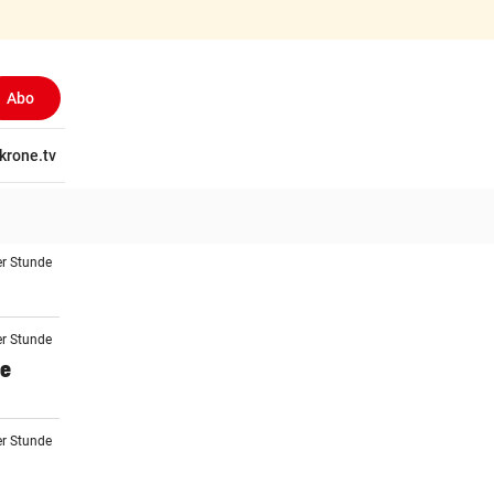
Abo
tschaft
krone.tv
Wissen
Gericht
Kolumnen
Freizeit
Reise
Ti
er Stunde
er Stunde
se
er Stunde