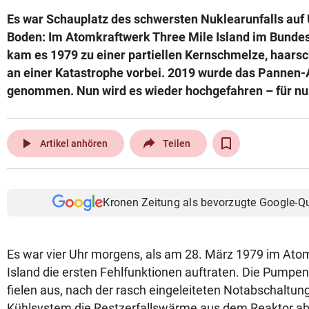
Es war Schauplatz des schwersten Nuklearunfalls au
Boden: Im Atomkraftwerk Three Mile Island im Bunde
kam es 1979 zu einer partiellen Kernschmelze, haar
an einer Katastrophe vorbei. 2019 wurde das Panne
genommen. Nun wird es wieder hochgefahren – für nu
play_arrow
Artikel anhören
Teilen
Kronen Zeitung als bevorzugte Google-Q
Es war vier Uhr morgens, als am 28. März 1979 im Ato
Island die ersten Fehlfunktionen auftraten. Die Pumpe
fielen aus, nach der rasch eingeleiteten Notabschaltun
Kühlsystem die Restzerfallswärme aus dem Reaktor ab