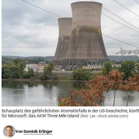
© Krone Multimedia GmbH & Co KG 2026
Muthgasse 2, 1190 Wien
Schauplatz des gefährlichsten Atomstörfalls in der US-Geschichte, künfti
für Microsoft: das AKW Three Mile Island
(Bild: Lee - stock.adobe.com)
Von
Dominik Erlinger