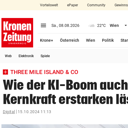
Vorteilswelt
ePaper
Community
Gewinns
close
Schließen
menu
Menü aufklappen
Sa., 08.08.2026
22°C
Wien
Abonnieren
Krone+
Österreich
Wien
Politik
Star
account_circle
arrow_right
Anmelden
Web
Elektronik
Spiele
pin_drop
arrow_right
Bundesland auswäh
Wien
THREE MILE ISLAND & CO
bookmark
Merkliste
Wie der KI-Boom auch
Kernkraft erstarken lä
Suchbegriff
search
eingeben
Digital
15.10.2024 11:13