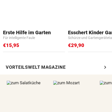
Erste Hilfe im Garten
Für intelligente Faule
Schürze und Gartengerätet
€15,95
€29,90
chevron_right
VORTEILSWELT MAGAZINE