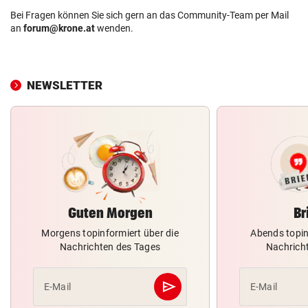
Bei Fragen können Sie sich gern an das Community-Team per Mail
an
forum@krone.at
wenden.
NEWSLETTER
Guten Morgen
Br
Morgens topinformiert über die
Abends topin
Nachrichten des Tages
Nachrich
send
E-Mail
E-Mail
Abschicken