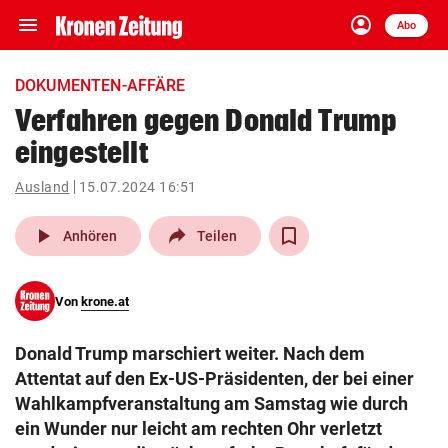
menu
account_circle
Navigation
Anmelden
Abo
close
Schließen
ein-/ausklappen
DOKUMENTEN-AFFÄRE
Abonnieren
Verfahren gegen Donald Trump
eingestellt
account_circle
arrow_right
Anmelden
Ausland
15.07.2024 16:51
pin_drop
arrow_right
Bundesland auswäh
Wien
play_arrow
Anhören
Teilen
bookmark
Merkliste
Von
krone.at
Suchbegriff
search
Donald Trump marschiert weiter. Nach dem
eingeben
Attentat auf den Ex-US-Präsidenten, der bei einer
Wahlkampfveranstaltung am Samstag wie durch
ein Wunder nur leicht am rechten Ohr verletzt