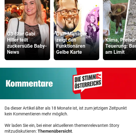
Ö3-Star Gabi
ÖVP-Manager
Hiller teilt
zeigt den
Klima, Preisd
zuckersüße Baby-
Funktionären
Teuerung: Ba
News
Gelbe Karte
am Limit
Da dieser Artikel älter als 18 Monate ist, ist zum jetzigen Zeitpunkt
kein Kommentieren mehr möglich.
Wir laden Sie ein, bei einer aktuelleren themenrelevanten Story
mitzudiskutieren:
Themenübersicht
.