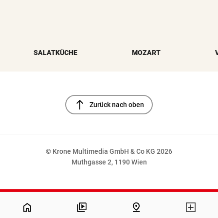
SALATKÜCHE
MOZART
north
Zurück nach oben
© Krone Multimedia GmbH & Co KG 2026
Muthgasse 2, 1190 Wien
NaN%
home
pin_drop