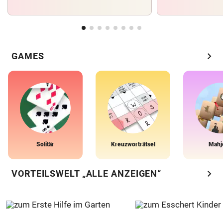
chevron_right
GAMES
Solitär
Kreuzworträtsel
Mahj
chevron_right
VORTEILSWELT „ALLE ANZEIGEN“