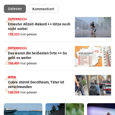
(ausgewählt)
Gelesen
Kommentiert
ÖSTERREICH
Erneuter Allzeit-Rekord ++ Hitze noch
nicht vorbei
159.323
mal gelesen
ÖSTERREICH
Das waren die heißesten Orte ++ So
geht es weiter
156.409
mal gelesen
WIEN
Cobra stürmt Dorotheum, Täter ist
verschwunden
140.245
mal gelesen