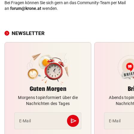
Bei Fragen können Sie sich gern an das Community-Team per Mail
an
forum@krone.at
wenden.
NEWSLETTER
Guten Morgen
Br
Morgens topinformiert über die
Abends topin
Nachrichten des Tages
Nachrich
send
E-Mail
E-Mail
Abschicken