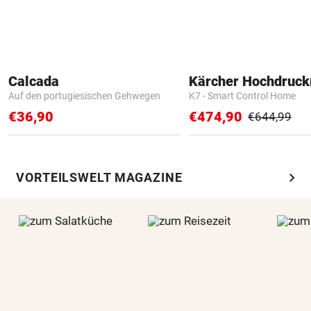
Calcada
Kärcher Hochdruck
Auf den portugiesischen Gehwegen
K7 - Smart Control Home
€36,90
€474,90
€644,99
chevron_right
VORTEILSWELT MAGAZINE