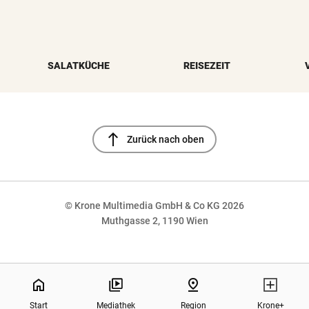
SALATKÜCHE
REISEZEIT
north
Zurück nach oben
© Krone Multimedia GmbH & Co KG 2026
Muthgasse 2, 1190 Wien
NaN%
home
pin_drop
Start
Mediathek
Region
Krone+