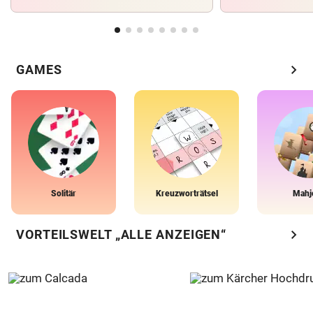
chevron_right
GAMES
Solitär
Kreuzworträtsel
Mahj
chevron_right
VORTEILSWELT „ALLE ANZEIGEN“