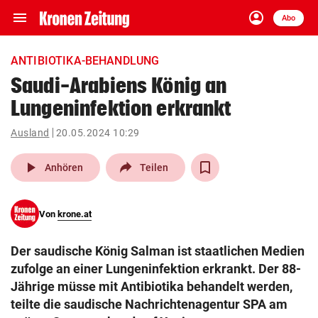
menu
account_circle
Navigation
Anmelden
Abo
close
Schließen
ein-/ausklappen
ANTIBIOTIKA-BEHANDLUNG
Abonnieren
Saudi-Arabiens König an
Lungeninfektion erkrankt
account_circle
arrow_right
Anmelden
Ausland
20.05.2024 10:29
pin_drop
arrow_right
Bundesland auswäh
Wien
play_arrow
Anhören
Teilen
bookmark
Merkliste
Von
krone.at
Suchbegriff
search
Der saudische König Salman ist staatlichen Medien
eingeben
zufolge an einer Lungeninfektion erkrankt. Der 88-
Jährige müsse mit Antibiotika behandelt werden,
teilte die saudische Nachrichtenagentur SPA am