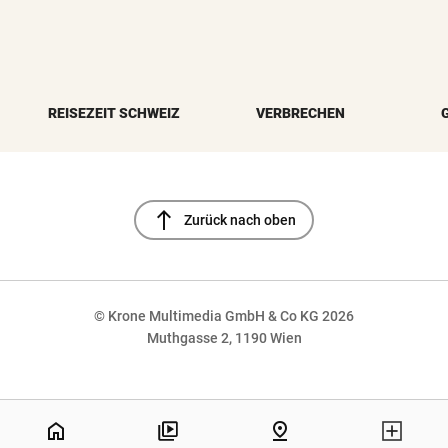
REISEZEIT SCHWEIZ
VERBRECHEN
north
Zurück nach oben
© Krone Multimedia GmbH & Co KG 2026
Muthgasse 2, 1190 Wien
NaN%
home
pin_drop