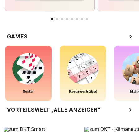
chevron_right
GAMES
Solitär
Kreuzworträtsel
Mahj
chevron_right
VORTEILSWELT „ALLE ANZEIGEN“