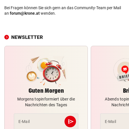
Bei Fragen können Sie sich gern an das Community-Team per Mail
an
forum@krone.at
wenden.
NEWSLETTER
Guten Morgen
Br
Morgens topinformiert über die
Abends topin
Nachrichten des Tages
Nachrich
send
E-Mail
E-Mail
Abschicken