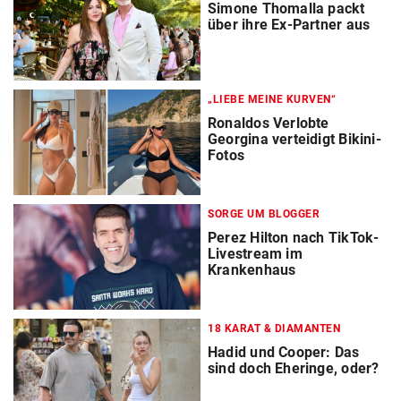
Simone Thomalla packt
über ihre Ex-Partner aus
„LIEBE MEINE KURVEN“
Ronaldos Verlobte
Georgina verteidigt Bikini-
Fotos
SORGE UM BLOGGER
Perez Hilton nach TikTok-
Livestream im
Krankenhaus
18 KARAT & DIAMANTEN
Hadid und Cooper: Das
sind doch Eheringe, oder?