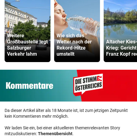
Weitere
Wie sich das
Großbaustelle legt
Wetter nach der
Altacher Kies
Salzburger
Rekord-Hitze
Krieg: Gericht
Verkehr lahm
umstellt
Franz Kopf re
Da dieser Artikel älter als 18 Monate ist, ist zum jetzigen Zeitpunkt
kein Kommentieren mehr möglich.
Wir laden Sie ein, bei einer aktuelleren themenrelevanten Story
mitzudiskutieren:
Themenübersicht
.