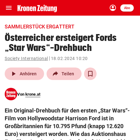
menu
account_circle
Navigation
Anmelden
Abo
close
Schließen
ein-/ausklappen
SAMMLERSTÜCK ERGATTERT
Abonnieren
Österreicher ersteigert Fords
„Star Wars“-Drehbuch
account_circle
arrow_right
Anmelden
Society International
18.02.2024 10:20
pin_drop
arrow_right
Bundesland auswäh
Wien
play_arrow
Anhören
Teilen
bookmark
Merkliste
Von
krone.at
Suchbegriff
search
Ein Original-Drehbuch für den ersten „Star Wars“-
eingeben
Film von Hollywoodstar Harrison Ford ist in
Großbritannien für 10.795 Pfund (knapp 12.620
Euro) versteigert worden. Wie das Auktionshaus