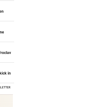
en
ine
Wroclav
kick in
LETTER