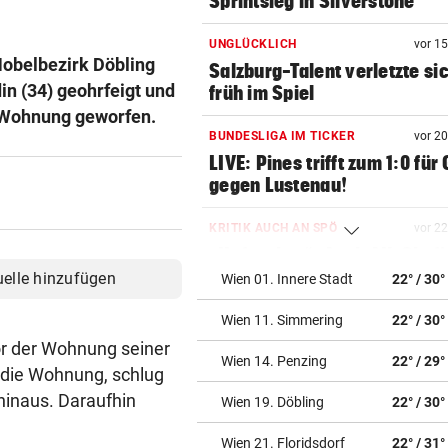
Sprintsieg in Silverstone
UNGLÜCKLICH
vor 1
Nobelbezirk Döbling
Salzburg-Talent verletzte si
in (34) geohrfeigt und
früh im Spiel
r Wohnung geworfen.
BUNDESLIGA IM TICKER
vor 2
LIVE: Pines trifft zum 1:0 für
gegen Lustenau!
KRITIK AUCH AN SPÖ
vor 2
„Unfassbar“: Auch AK-Chefi
über Stocker empört
uelle hinzufügen
Wien 01. Innere Stadt
22° / 30°
Wien 11. Simmering
22° / 30°
NEUE REGIONALLIGA
vor 4
„In die Top-4 zu kommen, wi
or der Wohnung seiner
Wien 14. Penzing
22° / 29°
immens schwer!“
n die Wohnung, schlug
 hinaus. Daraufhin
Wien 19. Döbling
22° / 30°
BÖSE ERINNERUNGEN
vor 4
Mure im Valsertal: „Hier zeig
Wien 21. Floridsdorf
22° / 31°