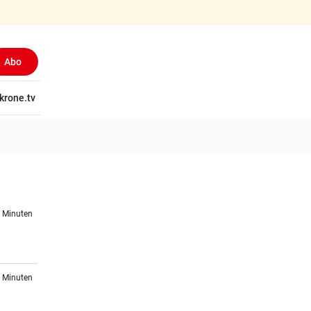
Abo
tschaft
krone.tv
Wissen
Gericht
Kolumnen
Freizeit
Reise
Ti
0 Minuten
2 Minuten