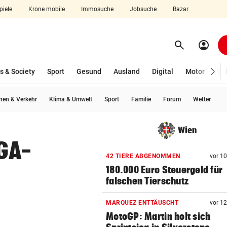
piele
Krone mobile
Immosuche
Jobsuche
Bazar
search
account_circle
Menü aufklappen
Suchen
s & Society
Sport
Gesund
Ausland
Digital
Motor
Wir
en & Verkehr
Klima & Umwelt
Sport
Familie
Forum
Wetter
len
Wien
EGA-
42 TIERE ABGENOMMEN
vor 1
180.000 Euro Steuergeld für
falschen Tierschutz
MARQUEZ ENTTÄUSCHT
vor 1
MotoGP: Martin holt sich