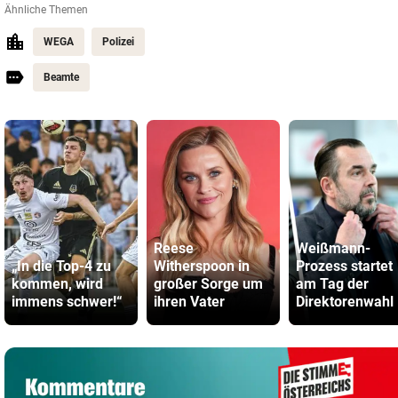
Ähnliche Themen
WEGA
Polizei
Beamte
Reese
Weißmann-
„In die Top-4 zu
Witherspoon in
Prozess startet
kommen, wird
großer Sorge um
am Tag der
immens schwer!“
ihren Vater
Direktorenwahl