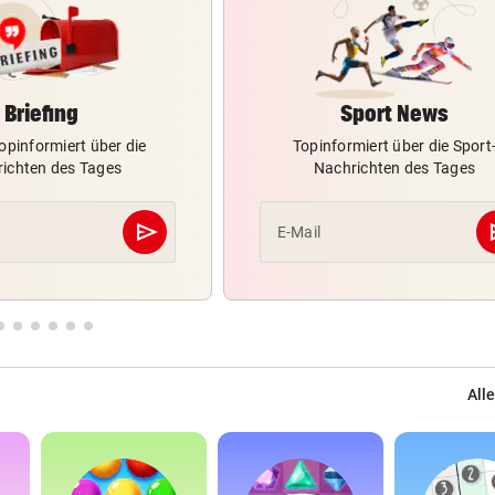
Briefing
Sport News
opinformiert über die
Topinformiert über die Sport
ichten des Tages
Nachrichten des Tages
send
s
E-Mail
Abschicken
Alle