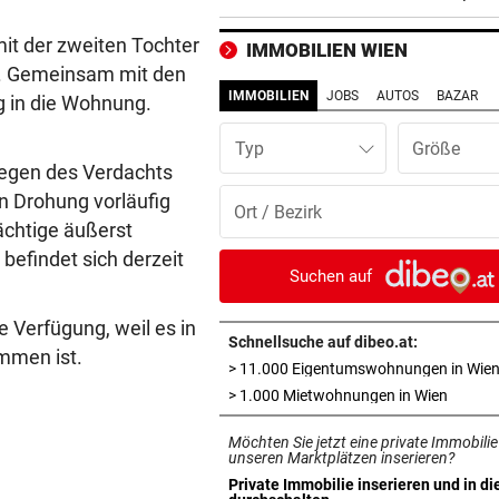
Klimawandel“
mit der zweiten Tochter
IMMOBILIEN WIEN
RISKANTES MANÖVER
vor ein
en. Gemeinsam mit den
Biker bei Überholversuch au
IMMOBILIEN
JOBS
AUTOS
BAZAR
g in die Wohnung.
L200 verunfallt
Typ
HERZOG & CO. IN AKTION
vor ein
wegen des Verdachts
LIVE: Legendentreffen! Rapi
n Drohung vorläufig
gegen Werder Bremen
chtige äußerst
befindet sich derzeit
RADFAHRERIN FAND WRACK
vor ein
Suchen auf
Tödlicher Unfall wurde erst 
Stunden entdeckt
e Verfügung, weil es in
Schnellsuche auf dibeo.at:
mmen ist.
> 11.000 Eigentumswohnungen in Wie
VIER VERLETZTE
vor ein
in neue
> 1.000 Mietwohnungen in Wien
Autolenker fuhr absichtlich 
Radfahrer an
Möchten Sie jetzt eine private Immobilie
unseren Marktplätzen inserieren?
GROSSER TRIUMPH
vor ein
Private Immobilie inserieren und in di
in neuem Tab öffnen