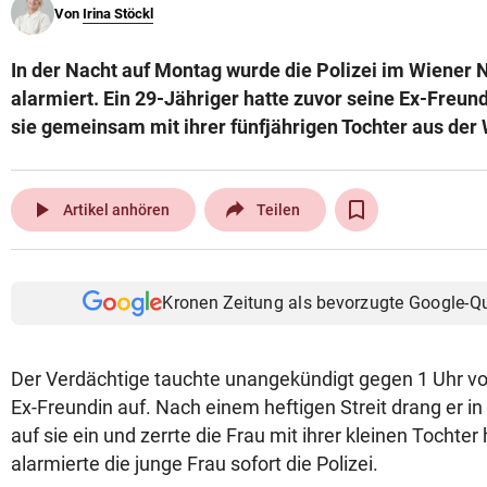
Von
Irina Stöckl
© Krone Multimedia GmbH & Co KG 2026
Muthgasse 2, 1190 Wien
In der Nacht auf Montag wurde die Polizei im Wiener 
alarmiert. Ein 29-Jähriger hatte zuvor seine Ex-Freund
sie gemeinsam mit ihrer fünfjährigen Tochter aus de
play_arrow
Artikel anhören
Teilen
Kronen Zeitung als bevorzugte Google-Q
Der Verdächtige tauchte unangekündigt gegen 1 Uhr v
Ex-Freundin auf. Nach einem heftigen Streit drang er i
auf sie ein und zerrte die Frau mit ihrer kleinen Tochter
alarmierte die junge Frau sofort die Polizei.