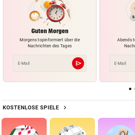
Guten Morgen
Morgens topinformiert über die
Abends t
Nachrichten des Tages
Nachr
send
E-Mail
E-Mail
Abschicken
chevron_right
KOSTENLOSE SPIELE