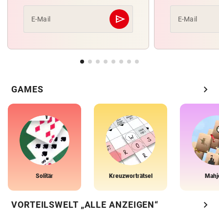
send
E-Mail
E-Mail
Abschicken
chevron_right
GAMES
Solitär
Kreuzworträtsel
Mahj
chevron_right
VORTEILSWELT „ALLE ANZEIGEN“