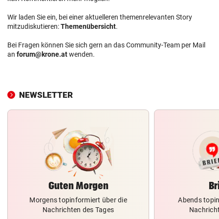
Wir laden Sie ein, bei einer aktuelleren themenrelevanten Story
mitzudiskutieren:
Themenübersicht
.
Bei Fragen können Sie sich gern an das Community-Team per Mail
an
forum@krone.at
wenden.
NEWSLETTER
Guten Morgen
Br
Morgens topinformiert über die
Abends topin
Nachrichten des Tages
Nachrich