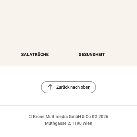
SALATKÜCHE
GESUNDHEIT
north
Zurück nach oben
© Krone Multimedia GmbH & Co KG 2026
Muthgasse 2, 1190 Wien