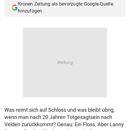
Kronen Zeitung als bevorzugte Google-Quelle
© Krone Multimedia GmbH & Co KG 2026
hinzufügen
Muthgasse 2, 1190 Wien
Was reimt sich auf Schloss und was bleibt übrig,
wenn man nach 20 Jahren Totgesagtsein nach
Velden zurückkommt? Genau: Ein Floss. Aber Lanny