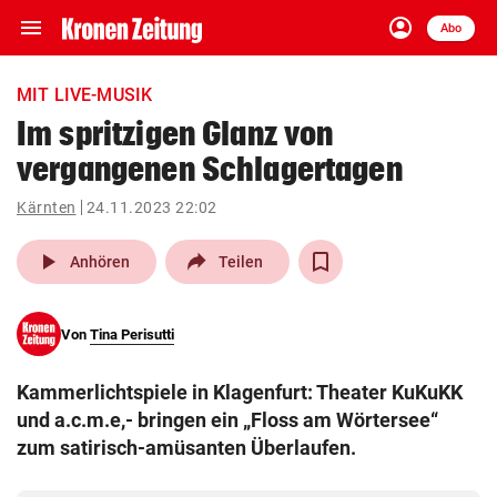
menu
account_circle
Navigation
Anmelden
Abo
close
Schließen
ein-/ausklappen
MIT LIVE-MUSIK
Abonnieren
Im spritzigen Glanz von
vergangenen Schlagertagen
account_circle
arrow_right
Anmelden
Kärnten
24.11.2023 22:02
pin_drop
arrow_right
Bundesland auswäh
Wien
play_arrow
Anhören
Teilen
bookmark
Merkliste
Von
Tina Perisutti
Suchbegriff
search
Kammerlichtspiele in Klagenfurt: Theater KuKuKK
eingeben
und a.c.m.e,- bringen ein „Floss am Wörtersee“
zum satirisch-amüsanten Überlaufen.