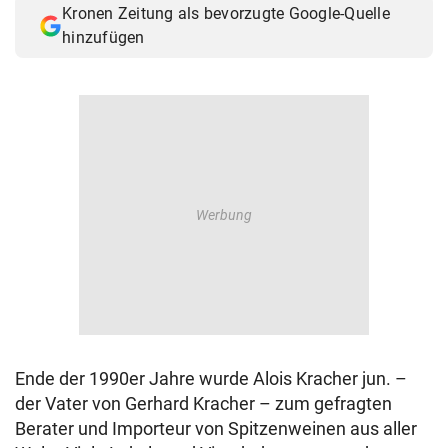
Kronen Zeitung als bevorzugte Google-Quelle
© Krone Multimedia GmbH & Co KG 2026
hinzufügen
Muthgasse 2, 1190 Wien
Ende der 1990er Jahre wurde Alois Kracher jun. –
der Vater von Gerhard Kracher – zum gefragten
Berater und Importeur von Spitzenweinen aus aller