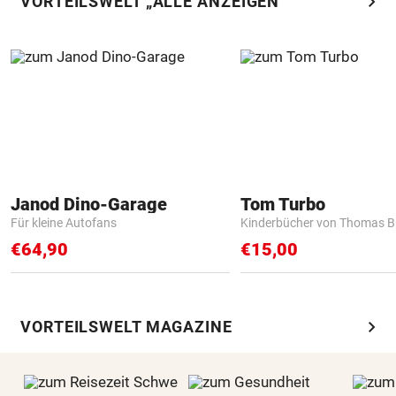
chevron_right
VORTEILSWELT „ALLE ANZEIGEN“
Janod Dino-Garage
Tom Turbo
Für kleine Autofans
Kinderbücher von Thomas B
€64,90
€15,00
chevron_right
VORTEILSWELT MAGAZINE