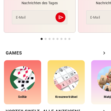
Nachrichten des Tages
Nachrich
send
E-Mail
E-Mail
Abschicken
chevron_right
GAMES
Solitär
Kreuzworträtsel
Mahj