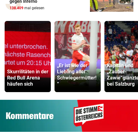
gegen Inferno
138.409
mal gelesen
„Er ist wie der
Kapitän und
Skurrilitäten in der
Liebling aller
„Zauber-
Red Bull Arena
Schwiegermütter!
Zawie“glänzt
häufen sich
“
bei Salzburg