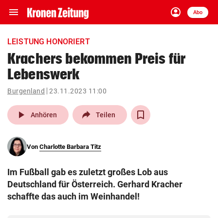
menu
account_circle
Navigation
Anmelden
Abo
close
Schließen
ein-/ausklappen
LEISTUNG HONORIERT
Abonnieren
Krachers bekommen Preis für
Lebenswerk
account_circle
arrow_right
Anmelden
Burgenland
23.11.2023 11:00
pin_drop
arrow_right
Bundesland auswäh
Wien
play_arrow
Anhören
Teilen
bookmark
Merkliste
Von
Charlotte Barbara Titz
Suchbegriff
search
Im Fußball gab es zuletzt großes Lob aus
eingeben
Deutschland für Österreich. Gerhard Kracher
schaffte das auch im Weinhandel!