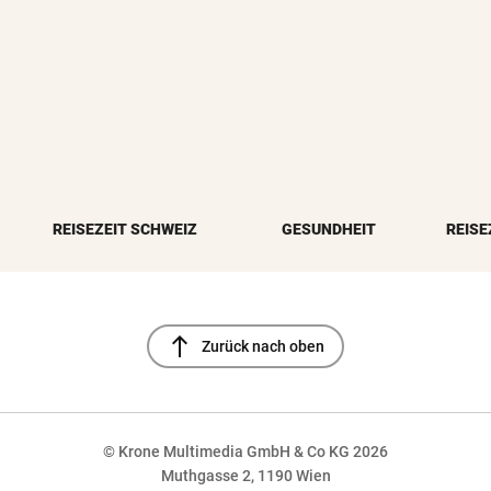
REISEZEIT SCHWEIZ
GESUNDHEIT
REISE
north
Zurück nach oben
© Krone Multimedia GmbH & Co KG 2026
Muthgasse 2, 1190 Wien