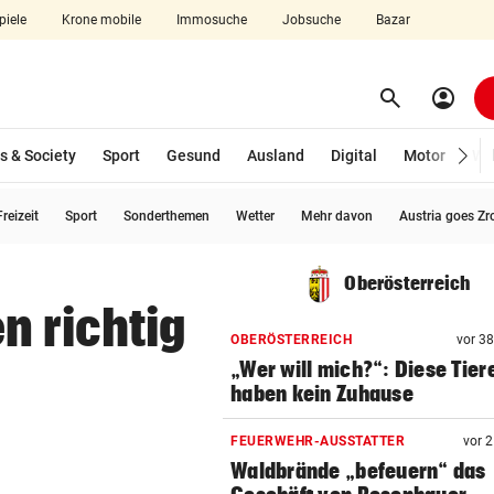
piele
Krone mobile
Immosuche
Jobsuche
Bazar
search
account_circle
Menü aufklappen
Suchen
s & Society
Sport
Gesund
Ausland
Digital
Motor
Wir
reizeit
Sport
Sonderthemen
Wetter
Mehr davon
Austria goes Zr
len
Oberösterreich
n richtig
OBERÖSTERREICH
vor 3
„Wer will mich?“: Diese Tier
haben kein Zuhause
FEUERWEHR-AUSSTATTER
vor 
Waldbrände „befeuern“ das