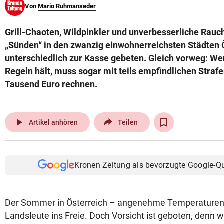
Von
Mario Ruhmanseder
© Krone Multimedia GmbH & Co KG 2026
Muthgasse 2, 1190 Wien
Grill-Chaoten, Wildpinkler und unverbesserliche Rauch
„Sünden“ in den zwanzig einwohnerreichsten Städten 
unterschiedlich zur Kasse gebeten. Gleich vorweg: Wer
Regeln hält, muss sogar mit teils empfindlichen Stra
Tausend Euro rechnen.
play_arrow
Artikel anhören
Teilen
Kronen Zeitung als bevorzugte Google-Q
Der Sommer in Österreich – angenehme Temperaturen 
Landsleute ins Freie. Doch Vorsicht ist geboten, denn w