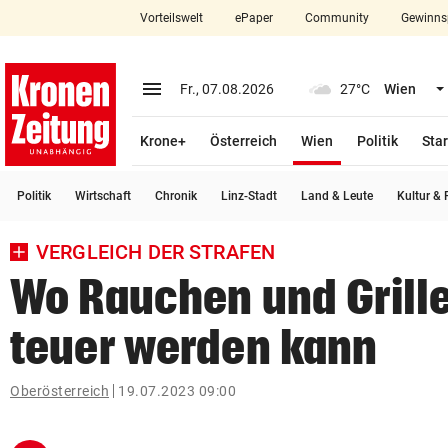
Vorteilswelt
ePaper
Community
Gewinns
close
Schließen
menu
Menü aufklappen
Fr., 07.08.2026
27°C
Wien
Abonnieren
(ausgewählt)
Krone+
Österreich
Wien
Politik
Star
account_circle
arrow_right
Anmelden
Politik
Wirtschaft
Chronik
Linz-Stadt
Land & Leute
Kultur & F
pin_drop
arrow_right
Bundesland auswäh
Wien
VERGLEICH DER STRAFEN
bookmark
Merkliste
Wo Rauchen und Grille
teuer werden kann
Suchbegriff
search
eingeben
Oberösterreich
19.07.2023 09:00