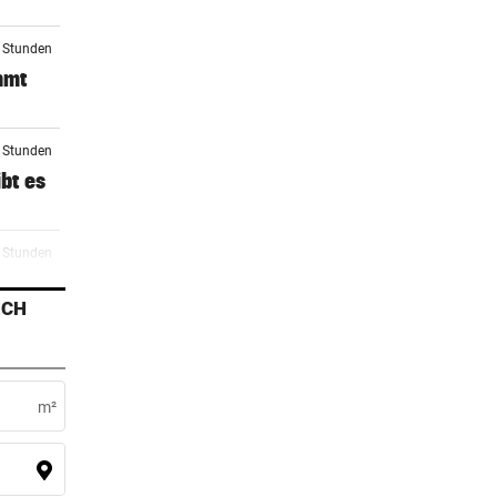
2 Stunden
mmt
2 Stunden
bt es
3 Stunden
to
ICH
4 Stunden
Den
m²
5 Stunden
als