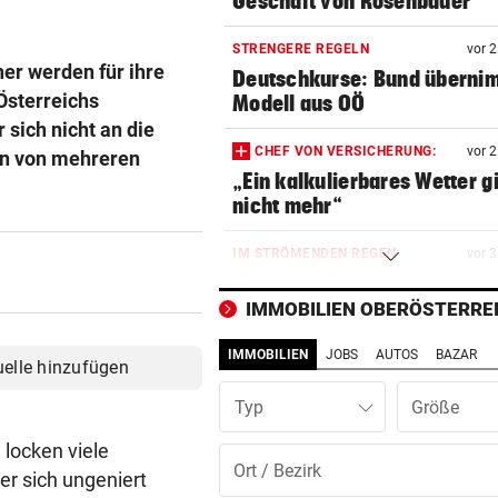
Geschäft von Rosenbauer
STRENGERE REGELN
vor 
er werden für ihre
Deutschkurse: Bund überni
Österreichs
Modell aus OÖ
 sich nicht an die
CHEF VON VERSICHERUNG:
vor 
fen von mehreren
„Ein kalkulierbares Wetter gi
nicht mehr“
IM STRÖMENDEN REGEN
vor 
Herrl und Hund flogen mit Au
über Leitschiene
IMMOBILIEN OBERÖSTERRE
IMMOBILIEN
JOBS
AUTOS
BAZAR
FAZIT NACH EINEM MONAT
vor 
uelle hinzufügen
Bäcker zu Steuersenkung: „
Typ
Kunden ist das egal“
locken viele
MYSTERIÖSE „GRAFFITIS“
vor 
er sich ungeniert
Zugezogener Linksextremer 