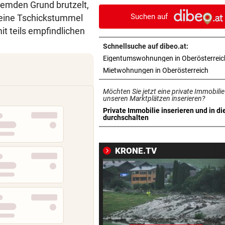
fremden Grund brutzelt,
Schmierfink entlarvt
Suchen auf
 seine Tschickstummel
VON HOF VERSCHWUNDEN
vor 
t teils empfindlichen
Vermisstes Kätzchen-Quartet
Schnellsuche auf dibeo.at:
wieder vereint
Eigentumswohnungen in Oberösterreic
in ne
Mietwohnungen in Oberösterreich
TROCKEN WIE NIE
vor 
Hitze-Hammer! Wo Grillfans 
Möchten Sie jetzt eine private Immobilie
Feuerpause haben
unseren Marktplätzen inserieren?
Private Immobilie inserieren und in di
in neuem Tab öffnen
durchschalten
GROSSE AUFREGUNG
vor 
Brandgefahr? Hitze löst vor 
Störfeuer aus
KRONE.TV
DREI WEHREN IM EINSATZ
vor 
Wegen Feuer in Sauna beina
Haus eingeäschert
ELTERN SCHLUGEN ALARM
vor 