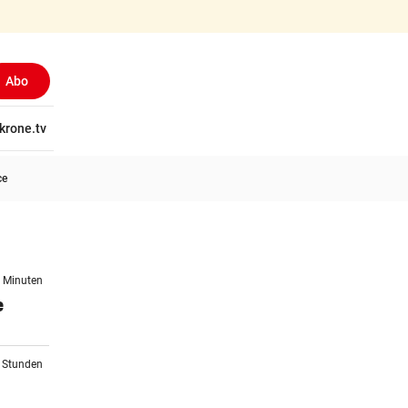
Abo
tschaft
krone.tv
Wissen
Gericht
Kolumnen
Freizeit
Reise
Ti
ce
8 Minuten
e
2 Stunden