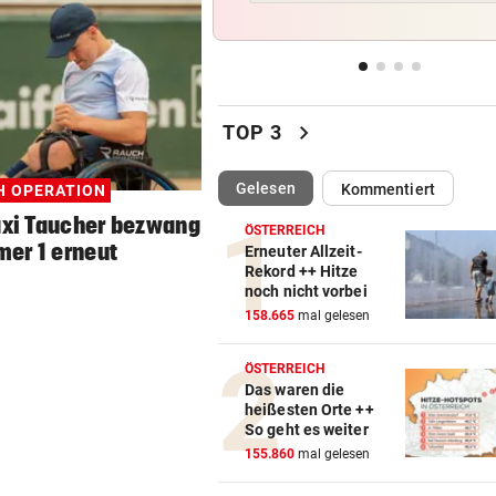
Dem Plastikmüll werden
klingende Beats entlockt
MOTTO FÜRS WOCHENENDE
vor 
Den Freiluftsommer in seine
chevron_right
TOP 3
Reinkultur erleben
(ausgewählt)
Gelesen
Kommentiert
H OPERATION
WOLLTE AUSWEICHEN
vor 
Alkolenker überschlug sich
xi Taucher bezwang
ÖSTERREICH
wegen eines Hasen
er 1 erneut
Erneuter Allzeit-
Rekord ++ Hitze
noch nicht vorbei
TEENIE AUF ÜBERHOLSPUR
vor 
158.665
mal gelesen
230 PS! 13-Jährige schrieb i
Autocross Geschichte
ÖSTERREICH
Das waren die
heißesten Orte ++
So geht es weiter
155.860
mal gelesen