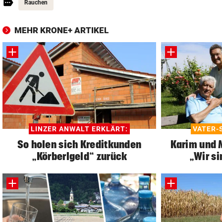
Rauchen
MEHR KRONE+ ARTIKEL
LINZER ANWALT ERKLÄRT:
VATER-
So holen sich Kreditkunden
Karim und 
„Körberlgeld“ zurück
„Wir si