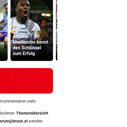
Altachs
Kanzler
Massombo kennt
Tourismus,
entschuldig
den Schlüssel
Vandalen: Kuriose
„Der Satz is
zum Erfolg
Regeln in Italien
falsch“
ein Kommentieren mehr
skutieren:
Themenübersicht
.
forum@krone.at
wenden.