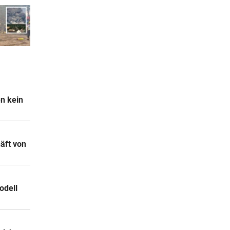
en kein
äft von
odell