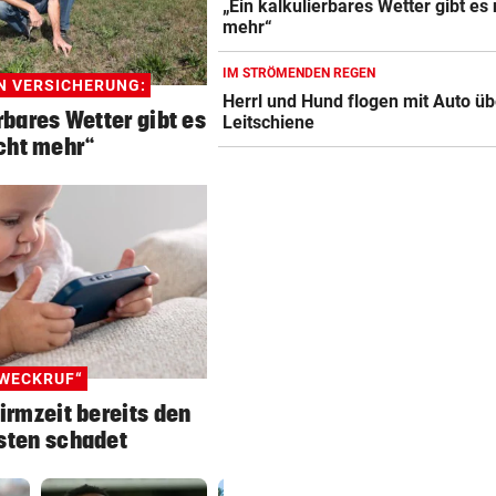
„Ein kalkulierbares Wetter gibt es 
mehr“
IM STRÖMENDEN REGEN
N VERSICHERUNG:
Herrl und Hund flogen mit Auto üb
rbares Wetter gibt es
Leitschiene
cht mehr“
WECKRUF“
irmzeit bereits den
sten schadet