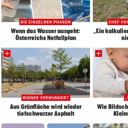
DIE EINZELNEN PHASEN
CHEF VO
Wenn das Wasser ausgeht:
„Ein kalkulie
Österreichs Notfallplan
ni
WIENER VERWUNDERT
„
Aus Grünfläche wird wieder
Wie Bildsch
tiefschwarzer Asphalt
Klein