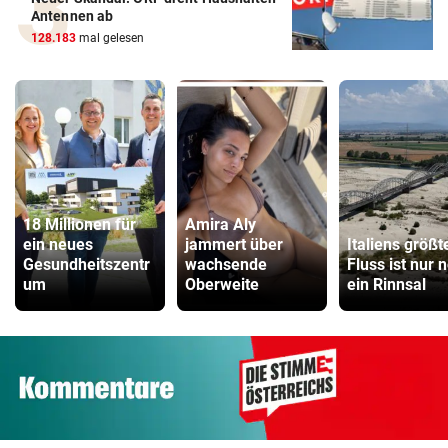
Antennen ab
128.183
mal gelesen
18 Millionen für
Amira Aly
ein neues
jammert über
Italiens größt
Gesundheitszentr
wachsende
Fluss ist nur 
um
Oberweite
ein Rinnsal