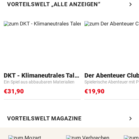
chevron_right
VORTEILSWELT „ALLE ANZEIGEN“
DKT - Klimaneutrales Talent
Der Abenteuer Clu
Ein Spiel aus abbaubaren Materialien
Spielerische Abenteuer mit P
€31,90
€19,90
chevron_right
VORTEILSWELT MAGAZINE