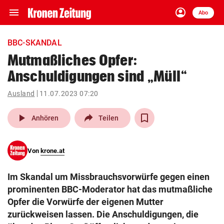
menu
account_circle
Navigation
Anmelden
Abo
close
Schließen
ein-/ausklappen
BBC-SKANDAL
Abonnieren
Mutmaßliches Opfer:
Anschuldigungen sind „Müll“
account_circle
arrow_right
Anmelden
Ausland
11.07.2023 07:20
pin_drop
arrow_right
Bundesland auswäh
Wien
play_arrow
Anhören
Teilen
bookmark
Merkliste
Von
krone.at
Suchbegriff
search
Im Skandal um Missbrauchsvorwürfe gegen einen
eingeben
prominenten BBC-Moderator hat das mutmaßliche
Opfer die Vorwürfe der eigenen Mutter
zurückweisen lassen. Die Anschuldigungen, die