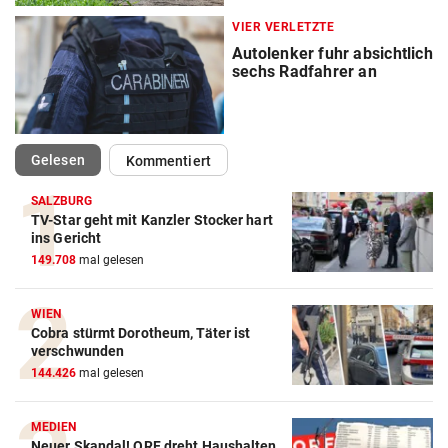
VIER VERLETZTE
Autolenker fuhr absichtlich
sechs Radfahrer an
(ausgewählt)
Gelesen
Kommentiert
SALZBURG
TV-Star geht mit Kanzler Stocker hart
ins Gericht
149.708
mal gelesen
WIEN
Cobra stürmt Dorotheum, Täter ist
verschwunden
144.426
mal gelesen
MEDIEN
Neuer Skandal! ORF dreht Haushalten