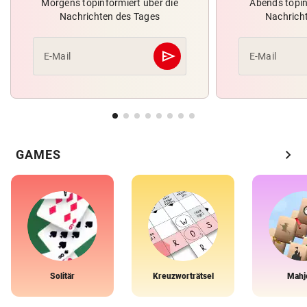
Morgens topinformiert über die
Abends topin
Nachrichten des Tages
Nachrich
send
E-Mail
E-Mail
Abschicken
chevron_right
GAMES
Solitär
Kreuzworträtsel
Mahj