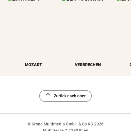
MOZART
VERBRECHEN
north
Zurück nach oben
© Krone Multimedia GmbH & Co KG 2026
Muthgasse 2, 1190 Wien