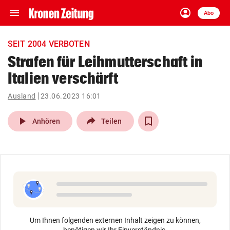
menu
account_circle
Navigation
Anmelden
Abo
close
Schließen
ein-/ausklappen
SEIT 2004 VERBOTEN
Abonnieren
Strafen für Leihmutterschaft in
Italien verschärft
account_circle
arrow_right
Anmelden
Ausland
23.06.2023 16:01
pin_drop
arrow_right
Bundesland auswäh
Wien
play_arrow
Anhören
Teilen
bookmark
Merkliste
Suchbegriff
search
eingeben
Um Ihnen folgenden externen Inhalt zeigen zu können,