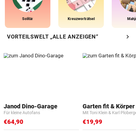
Solitär
Kreuzworträtsel
Mahj
chevron_right
VORTEILSWELT „ALLE ANZEIGEN“
Janod Dino-Garage
Garten fit & Körper 
Für kleine Autofans
Mit Toni Klein & Karl Ploberg
€64,90
€19,99