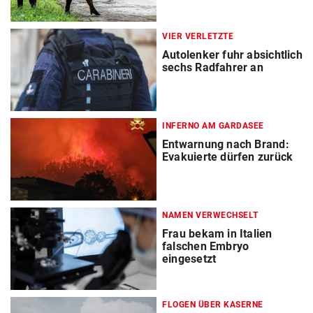
VIER VERLETZTE
Autolenker fuhr absichtlich
sechs Radfahrer an
INFERNO AM GARDASEE
Entwarnung nach Brand:
Evakuierte dürfen zurück
NAMEN VERWECHSELT
Frau bekam in Italien
falschen Embryo
eingesetzt
FLOGEN ÜBER KASERNE