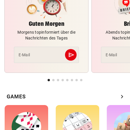
Guten Morgen
Br
Morgens topinformiert über die
Abends topin
Nachrichten des Tages
Nachrich
send
E-Mail
E-Mail
Abschicken
chevron_right
GAMES