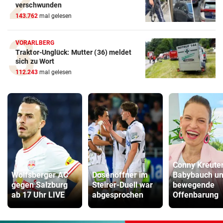
verschwunden
143.762
mal gelesen
VORARLBERG
Traktor-Unglück: Mutter (36) meldet
sich zu Wort
112.243
mal gelesen
Conny Kreuter
Wolfsberger AC
Dosenöffner im
Babybauch u
gegen Salzburg
Steirer-Duell war
bewegende
ab 17 Uhr LIVE
abgesprochen
Offenbarung