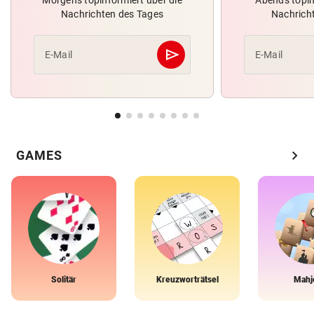
Nachrichten des Tages
Nachrich
send
E-Mail
E-Mail
Abschicken
chevron_right
GAMES
Solitär
Kreuzworträtsel
Mahj