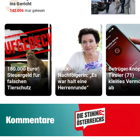
ins Gericht
142.006
mal gelesen
180.000 Euro
Ruck-
Betrüger knöp
Steuergeld für
Nachfolgerin: „Es
Tiroler (71)
falschen
war halt eine
kleines Verm
Tierschutz
Herrenrunde“
ab