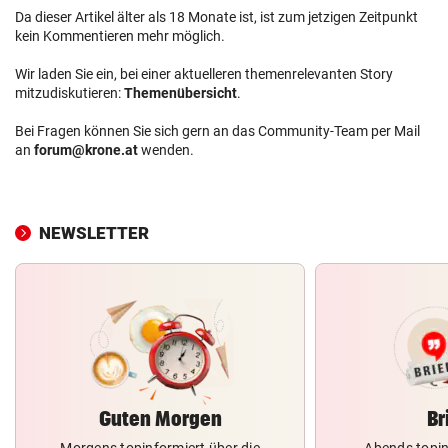
Da dieser Artikel älter als 18 Monate ist, ist zum jetzigen Zeitpunkt
kein Kommentieren mehr möglich.
Wir laden Sie ein, bei einer aktuelleren themenrelevanten Story
mitzudiskutieren:
Themenübersicht
.
Bei Fragen können Sie sich gern an das Community-Team per Mail
an
forum@krone.at
wenden.
NEWSLETTER
Guten Morgen
Br
Morgens topinformiert über die
Abends topin