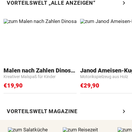
chevron_right
VORTEILSWELT „ALLE ANZEIGEN“
Malen nach Zahlen Dinosaurier
Janod Ameisen-Ku
Kreativer Malspaß für Kinder
Motorikspielzeug aus Holz
€19,90
€29,90
chevron_right
VORTEILSWELT MAGAZINE