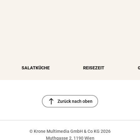
SALATKÜCHE
REISEZEIT
north
Zurück nach oben
© Krone Multimedia GmbH & Co KG 2026
Muthgasse 2, 1190 Wien