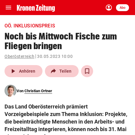
menu
account_circle
Navigation
Anmelden
Abo
close
Schließen
ein-/ausklappen
OÖ. INKLUSIONSPREIS
Abonnieren
Noch bis Mittwoch Fische zum
Fliegen bringen
account_circle
arrow_right
Anmelden
Oberösterreich
30.05.2023 10:00
pin_drop
arrow_right
Bundesland auswäh
Wien
play_arrow
Anhören
Teilen
bookmark
Merkliste
Von
Christian Ortner
Suchbegriff
search
Das Land Oberösterreich prämiert
eingeben
Vorzeigebeispiele zum Thema Inklusion: Projekte,
die beeinträchtigte Menschen in den Arbeits- und
Freizeitalltag integrieren, können noch bis 31. Mai