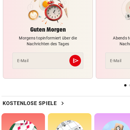
Guten Morgen
Morgens topinformiert über die
Abends t
Nachrichten des Tages
Nachr
send
E-Mail
E-Mail
Abschicken
chevron_right
KOSTENLOSE SPIELE