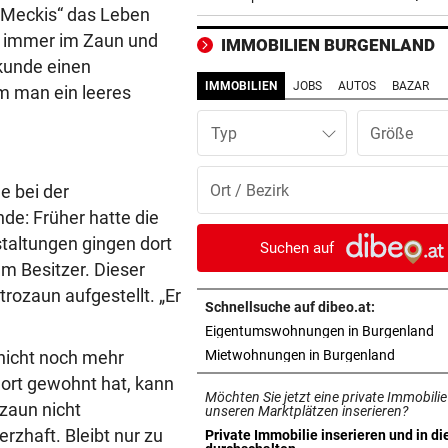
 „Meckis“ das Leben
DANK ENERGIE VON BANK
vor ein
h immer im Zaun und
IMMOBILIEN BURGENLAND
Rapid: „Plan“ ging auf – letz
ekunde einen
Gegner wohl fix!
IMMOBILIEN
JOBS
AUTOS
BAZAR
m man ein leeres
STRENGES KONZEPT
vor ein
Typ
Neustifter Kirtag: So soll We
sicher bleiben
e bei der
de: Früher hatte die
„KRONE“-KOMMENTAR
vor ein
taltungen gingen dort
So treiben sie Republik und 
Suchen auf
blaue Hände
m Besitzer. Dieser
rozaun aufgestellt. „Er
Schnellsuche auf dibeo.at:
BUNDESLIGA IM TICKER
vor ein
in
Eigentumswohnungen in Burgenland
SCR Altach gegen WSG Tirol
in neuem
 nicht noch mehr
Mietwohnungen in Burgenland
19.30 Uhr LIVE
 dort gewohnt hat, kann
Möchten Sie jetzt eine private Immobilie
„KRONE“ VOR ORT
vor ein
zaun nicht
unseren Marktplätzen inserieren?
Polizeianhaltezentrum: Leite
rzhaft. Bleibt nur zu
Private Immobilie inserieren und in di
in neuem Tab öffnen