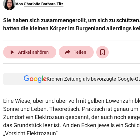
Von
Charlotte Barbara Titz
© Krone Multimedia GmbH & Co KG 2026
Muthgasse 2, 1190 Wien
Sie haben sich zusammengerollt, um sich zu schützen
hatten die kleinen Körper im Burgenland allerdings ke
play_arrow
Artikel anhören
Teilen
Kronen Zeitung als bevorzugte Google-Q
Eine Wiese, über und über voll mit gelben Löwenzahnblü
Sonne und Leben. Theoretisch. Praktisch ist genau um 
Zurndorf ein Elektrozaun gespannt, der auch noch einge
das Grundstück leer ist. An den Ecken jeweils ein Schild
„Vorsicht Elektrozaun“.