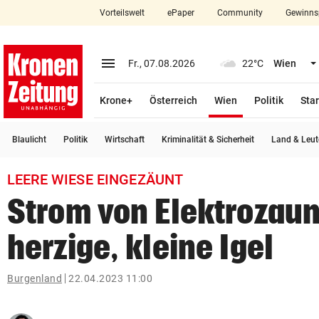
Vorteilswelt
ePaper
Community
Gewinns
close
Schließen
menu
Menü aufklappen
Fr., 07.08.2026
22°C
Wien
Abonnieren
(ausgewählt)
Krone+
Österreich
Wien
Politik
Star
account_circle
arrow_right
Anmelden
Blaulicht
Politik
Wirtschaft
Kriminalität & Sicherheit
Land & Leut
pin_drop
arrow_right
Bundesland auswäh
Wien
LEERE WIESE EINGEZÄUNT
bookmark
Merkliste
Strom von Elektrozaun
herzige, kleine Igel
Suchbegriff
search
eingeben
Burgenland
22.04.2023 11:00