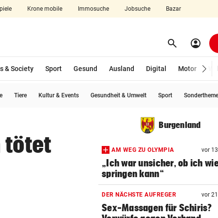
piele
Krone mobile
Immosuche
Jobsuche
Bazar
search
account_circle
Menü aufklappen
Suchen
s & Society
Sport
Gesund
Ausland
Digital
Motor
Wir
e
Tiere
Kultur & Events
Gesundheit & Umwelt
Sport
Sonderthem
len
Burgenland
 tötet
AM WEG ZU OLYMPIA
vor 1
„Ich war unsicher, ob ich wi
springen kann“
DER NÄCHSTE AUFREGER
vor 2
Sex-Massagen für Schiris?