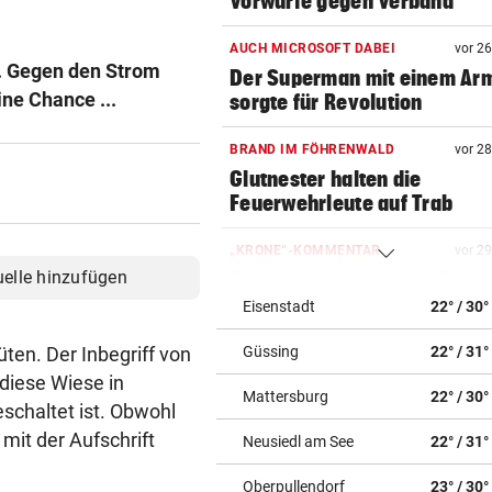
Vorwürfe gegen Verband
AUCH MICROSOFT DABEI
vor 2
. Gegen den Strom
Der Superman mit einem Ar
ine Chance ...
sorgte für Revolution
BRAND IM FÖHRENWALD
vor 2
Glutnester halten die
Feuerwehrleute auf Trab
„KRONE“-KOMMENTAR
vor 2
uelle hinzufügen
Der Aufstieg des Attila Dogu
Eisenstadt
22° / 30°
NUMMER NEUN ZU STARK
vor ein
ten. Der Inbegriff von
Güssing
22° / 31°
Nur 2 Games, kein Handschl
Potapova geht unter
diese Wiese in
Mattersburg
22° / 30°
schaltet ist. Obwohl
GUT-BEHRAMI HÖRT AUF
vor ein
 mit der Aufschrift
Neusiedl am See
22° / 31°
Ski-Paukenschlag: Verband
„nicht vorbeireitet“
Oberpullendorf
23° / 30°