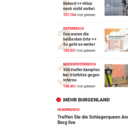
Rekord ++ Hitze
noch nicht vorbei
157.704
mal gelesen
ÖSTERREICH
Das waren die
heißesten Orte ++
So geht es weiter
155.031
mal gelesen
NIEDERÖSTERREICH
500 Helfer kämpfen
bei Gluthitze gegen
Inferno
138.451
mal gelesen
MEHR BURGENLAND
IN MÖRBISCH
Treffen Sie die Schlagerqueen An
Berg live