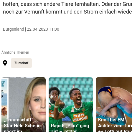
hoffen, dass sich andere Tiere fernhalten. Oder der Gr
noch zur Vernunft kommt und den Strom einfach wieder
Burgenland
22.04.2023 11:00
Ähnliche Themen
Zurndorf
„Traumschiff“-
Knoll bei EM
Star Nele Schepe
Rapid: „Plan“ ging
Achter vom Tu
nackt im
auf – letzter
++ Lotfi auf Ra