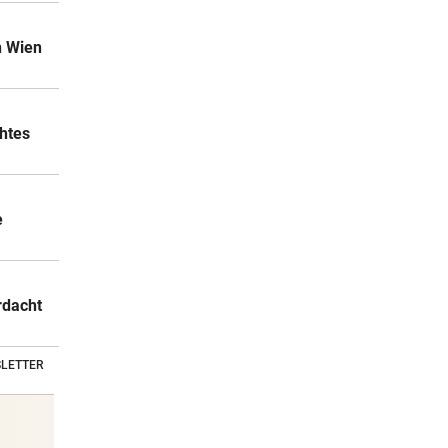
n Wien
chtes
e
rdacht
LETTER