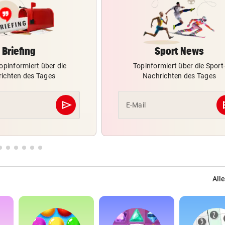
Briefing
Sport News
opinformiert über die
Topinformiert über die Sport
ichten des Tages
Nachrichten des Tages
send
s
E-Mail
Abschicken
Alle