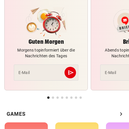
Guten Morgen
Br
Morgens topinformiert über die
Abends topin
Nachrichten des Tages
Nachrich
send
E-Mail
E-Mail
Abschicken
chevron_right
GAMES