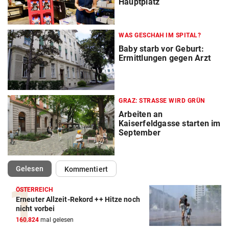
Hauptplatz
WAS GESCHAH IM SPITAL?
Baby starb vor Geburt:
Ermittlungen gegen Arzt
GRAZ: STRASSE WIRD GRÜN
Arbeiten an
Kaiserfeldgasse starten im
September
(ausgewählt)
Gelesen
Kommentiert
ÖSTERREICH
Erneuter Allzeit-Rekord ++ Hitze noch
nicht vorbei
160.824
mal gelesen