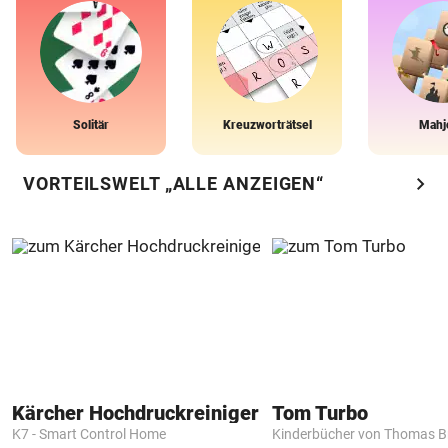
Solitär
Kreuzworträtsel
Mahj
chevron_right
VORTEILSWELT „ALLE ANZEIGEN“
Kärcher Hochdruckreiniger
Tom Turbo
K7 - Smart Control Home
Kinderbücher von Thomas B