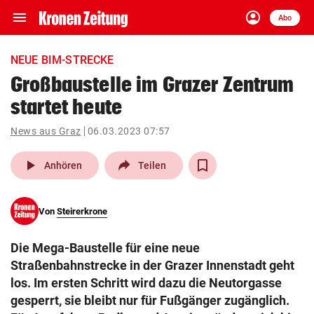
menu
account_circle
Navigation
Anmelden
Abo
close
Schließen
ein-/ausklappen
NEUE BIM-STRECKE
Abonnieren
Großbaustelle im Grazer Zentrum
startet heute
account_circle
arrow_right
Anmelden
News aus Graz
06.03.2023 07:57
pin_drop
arrow_right
Bundesland auswäh
Wien
play_arrow
Anhören
Teilen
bookmark
Merkliste
Von
Steirerkrone
Suchbegriff
search
Die Mega-Baustelle für eine neue
eingeben
Straßenbahnstrecke in der Grazer Innenstadt geht
los. Im ersten Schritt wird dazu die Neutorgasse
gesperrt, sie bleibt nur für Fußgänger zugänglich.