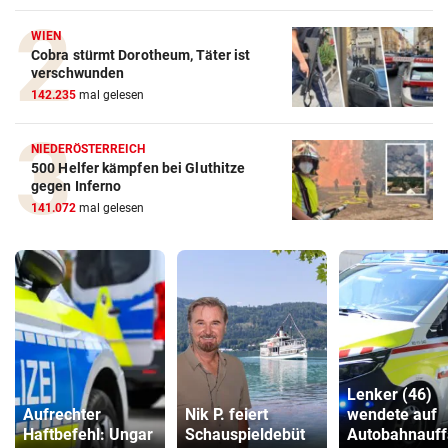
WIEN
Cobra stürmt Dorotheum, Täter ist
verschwunden
142.235
mal gelesen
NIEDERÖSTERREICH
500 Helfer kämpfen bei Gluthitze
gegen Inferno
141.072
mal gelesen
Lenker (46)
Aufrechter
Nik P. feiert
wendete auf
Haftbefehl: Ungar
Schauspieldebüt
Autobahnauff