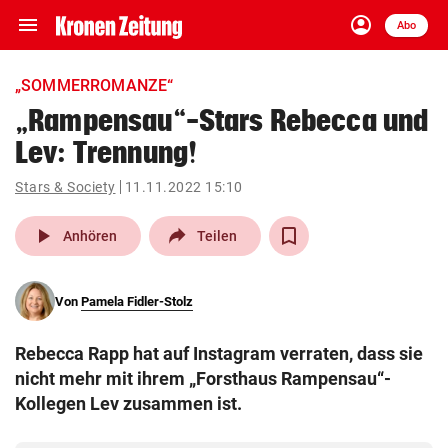
menu
account_circle
Navigation
Anmelden
Abo
close
Schließen
ein-/ausklappen
„SOMMERROMANZE“
Abonnieren
„Rampensau“-Stars Rebecca und
Lev: Trennung!
account_circle
arrow_right
Anmelden
Stars & Society
11.11.2022 15:10
pin_drop
arrow_right
Bundesland auswäh
Wien
play_arrow
Anhören
Teilen
bookmark
Merkliste
Von
Pamela Fidler-Stolz
Suchbegriff
search
Rebecca Rapp hat auf Instagram verraten, dass sie
eingeben
nicht mehr mit ihrem „Forsthaus Rampensau“-
Kollegen Lev zusammen ist.