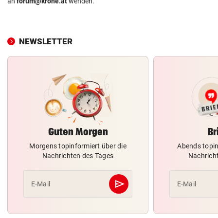
an
forum@krone.at
wenden.
NEWSLETTER
Guten Morgen
Br
Morgens topinformiert über die
Abends topin
Nachrichten des Tages
Nachrich
send
E-Mail
E-Mail
Abschicken