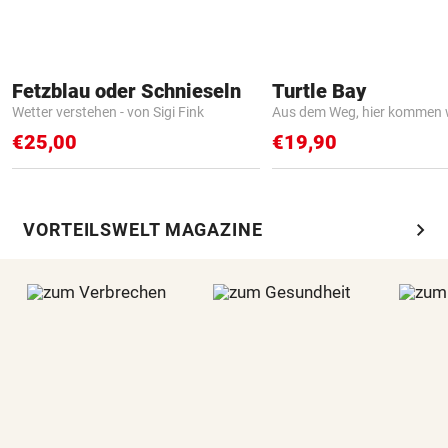
Fetzblau oder Schnieseln
Turtle Bay
Wetter verstehen - von Sigi Fink
Aus dem Weg, hier kommen w
€25,00
€19,90
chevron_right
VORTEILSWELT MAGAZINE