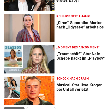
erstes Baby!
KEIN JOB SEIT 1 JAHR!
„Circe“ Samantha Morton
nach „Odyssee“ arbeitslos
„MOMENT DES ANKOMMENS“
„Traumschiff“-Star Nele
Schepe nackt im „Playboy“
SCHOCK NACH CRASH
Musical-Star Uwe Kröger
bei Unfall verletzt