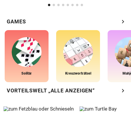
chevron_right
GAMES
Solitär
Kreuzworträtsel
Mahj
chevron_right
VORTEILSWELT „ALLE ANZEIGEN“