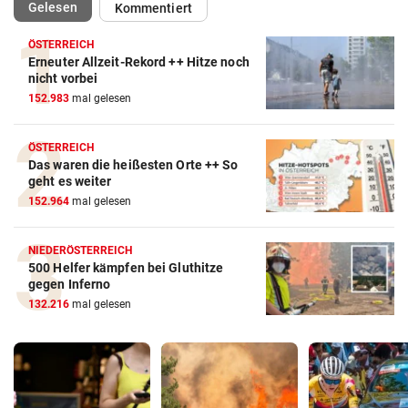
(ausgewählt)
Gelesen
Kommentiert
ÖSTERREICH
Erneuter Allzeit-Rekord ++ Hitze noch
nicht vorbei
152.983
mal gelesen
ÖSTERREICH
Das waren die heißesten Orte ++ So
geht es weiter
152.964
mal gelesen
NIEDERÖSTERREICH
500 Helfer kämpfen bei Gluthitze
gegen Inferno
132.216
mal gelesen