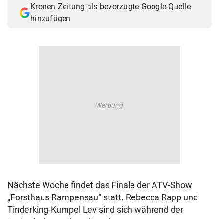
Kronen Zeitung als bevorzugte Google-Quelle
© Krone Multimedia GmbH & Co KG 2026
hinzufügen
Muthgasse 2, 1190 Wien
Nächste Woche findet das Finale der ATV-Show
„Forsthaus Rampensau“ statt. Rebecca Rapp und
Tinderking-Kumpel Lev sind sich während der