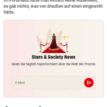
Im Forsthaus hatte man einfach keine Außenwelt,
es gab nichts, was von draußen auf einen eingewirkt
hätte.
Stars & Society News
Seien Sie täglich topinformiert über die Welt der Promis
send
E-Mail
Abschicken