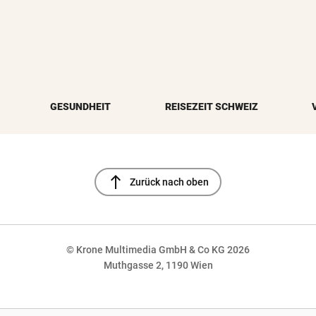
GESUNDHEIT
REISEZEIT SCHWEIZ
north
Zurück nach oben
© Krone Multimedia GmbH & Co KG 2026
Muthgasse 2, 1190 Wien
NaN%