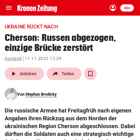
menu
account_circle
Navigation
Anmelden
Abo
close
Schließen
ein-/ausklappen
UKRAINE RÜCKT NACH
Abonnieren
Cherson: Russen abgezogen,
einzige Brücke zerstört
account_circle
arrow_right
Anmelden
Ausland
11.11.2022 12:29
pin_drop
arrow_right
Bundesland auswäh
Wien
play_arrow
Anhören
Teilen
bookmark
Merkliste
Von
Stephan Brodicky
Suchbegriff
search
Die russische Armee hat Freitagfrüh nach eigenen
eingeben
Angaben ihren Rückzug aus dem Norden der
ukrainischen Region Cherson abgeschlossen. Dabei
dürften die Soldaten auch eine strategisch wichtige