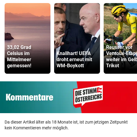
33,02 Grad
Reusser vor
Celsius im
Knallhart! UEFA
Ventoux-Etap
Mittelmeer
droht erneut mit
weiter im Gel
gemessen!
WM-Boykott
Trikot
Da dieser Artikel älter als 18 Monate ist, ist zum jetzigen Zeitpunkt
kein Kommentieren mehr möglich.