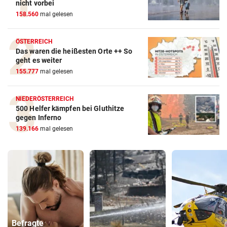
nicht vorbei
158.560
mal gelesen
ÖSTERREICH
Das waren die heißesten Orte ++ So
geht es weiter
155.777
mal gelesen
NIEDERÖSTERREICH
500 Helfer kämpfen bei Gluthitze
gegen Inferno
139.166
mal gelesen
Befragte