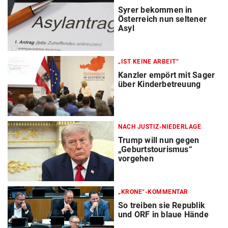
Syrer bekommen in
Österreich nun seltener
Asyl
„IST KEINE ARBEIT“
Kanzler empört mit Sager
über Kinderbetreuung
NACH JUSTIZ-NIEDERLAGE
Trump will nun gegen
„Geburtstourismus“
vorgehen
„KRONE“-KOMMENTAR
So treiben sie Republik
und ORF in blaue Hände