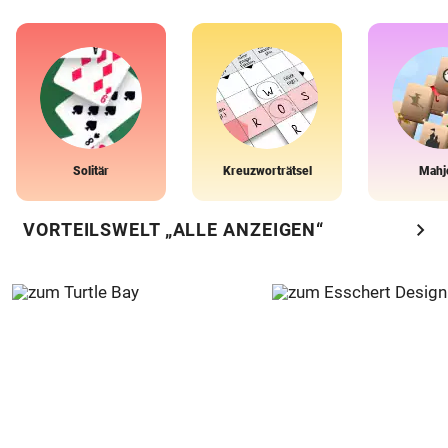
Solitär
Kreuzworträtsel
Mahj
chevron_right
VORTEILSWELT „ALLE ANZEIGEN“