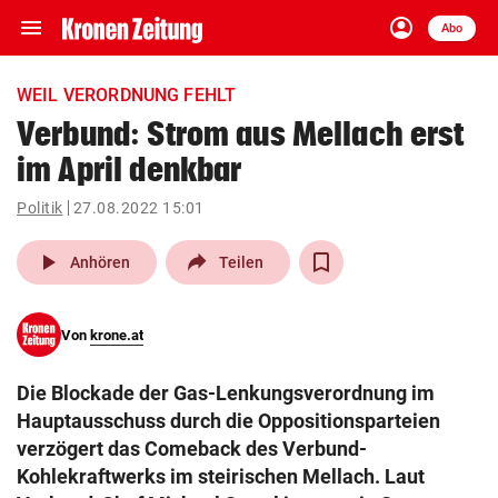
menu
account_circle
Navigation
Anmelden
Abo
close
Schließen
ein-/ausklappen
WEIL VERORDNUNG FEHLT
Abonnieren
Verbund: Strom aus Mellach erst
im April denkbar
account_circle
arrow_right
Anmelden
Politik
27.08.2022 15:01
pin_drop
arrow_right
Bundesland auswäh
Wien
play_arrow
Anhören
Teilen
bookmark
Merkliste
Von
krone.at
Suchbegriff
search
Die Blockade der Gas-Lenkungsverordnung im
eingeben
Hauptausschuss durch die Oppositionsparteien
verzögert das Comeback des Verbund-
Kohlekraftwerks im steirischen Mellach. Laut