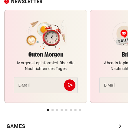
NEWSLETTER
Guten Morgen
Br
Morgens topinformiert über die
Abends topin
Nachrichten des Tages
Nachrich
send
E-Mail
E-Mail
Abschicken
chevron_right
GAMES