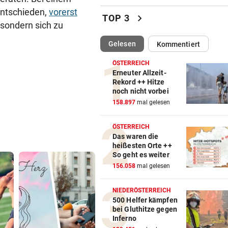
entschieden,
vorerst
Thailand: Teenager richtete
chevron_right
TOP 3
Blutbad in Schule an
sondern sich zu
(ausgewählt)
Gelesen
Kommentiert
DAS SAGEN DIE LESER
vor 
Stocker-Sager: „Fettnäpfch
ÖSTERREICH
sondergleichen!“
Erneuter Allzeit-
Rekord ++ Hitze
noch nicht vorbei
„IST NICHT SICHER“
vor 
158.897
mal gelesen
Kinderverbot in Studio: Viel 
für Betreiberin
ÖSTERREICH
Das waren die
ERHÖHTE WERTE:
vor 
heißesten Orte ++
Der nächste Badesee muss j
So geht es weiter
geschlossen werden
156.058
mal gelesen
SCHWIMM-EM IN PARIS
vor 
NIEDERÖSTERREICH
Halbfinal-Aus für Luca Karl 
500 Helfer kämpfen
bei Gluthitze gegen
K.o.-Sprintbewerb
Inferno