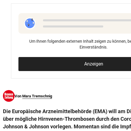
© Krone Multimedia GmbH & Co KG 2026
Muthgasse 2, 1190 Wien
Um Ihnen folgenden externen Inhalt zeigen zu können, be
Einverständnis.
Anzeigen
Von
Mara Tremschnig
Die Europäische Arzneimittelbehörde (EMA) will am Di
über mögliche Hirnvenen-Thrombosen durch den Coro
Johnson & Johnson vorlegen. Momentan sind die Imp