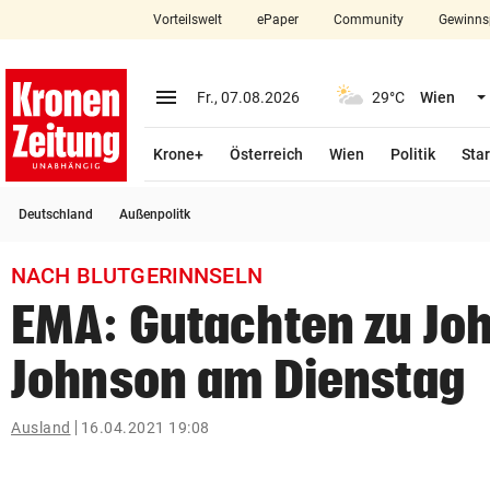
Vorteilswelt
ePaper
Community
Gewinns
close
Schließen
menu
Menü aufklappen
Fr., 07.08.2026
29°C
Wien
Abonnieren
Krone+
Österreich
Wien
Politik
Star
account_circle
arrow_right
Anmelden
Deutschland
Außenpolitk
pin_drop
arrow_right
Bundesland auswäh
Wien
NACH BLUTGERINNSELN
bookmark
Merkliste
EMA: Gutachten zu Jo
Johnson am Dienstag
Suchbegriff
search
eingeben
Ausland
16.04.2021 19:08