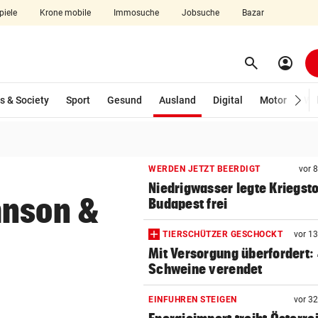
piele
Krone mobile
Immosuche
Jobsuche
Bazar
search
account_circle
Menü aufklappen
Suchen
(ausgewählt)
s & Society
Sport
Gesund
Ausland
Digital
Motor
Wir
len
WERDEN JETZT BEERDIGT
vor 
Niedrigwasser legte Kriegsto
hnson &
Budapest frei
TIERSCHÜTZER GESCHOCKT
vor 1
Mit Versorgung überfordert:
Schweine verendet
EINFUHREN STEIGEN
vor 3