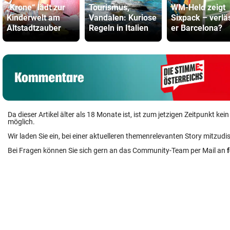
„Krone“ lädt zur
Tourismus,
WM-Held zeigt
Kinderwelt am
Vandalen: Kuriose
Sixpack – verlä
Altstadtzauber
Regeln in Italien
er Barcelona?
Da dieser Artikel älter als 18 Monate ist, ist zum jetzigen Zeitpunkt k
möglich.
Wir laden Sie ein, bei einer aktuelleren themenrelevanten Story mitzudi
Bei Fragen können Sie sich gern an das Community-Team per Mail an