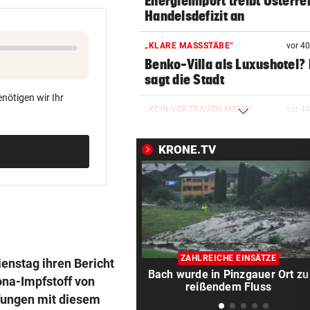
Energieimport treibt Österre
Handelsdefizit an
„KLARE MASSSTÄBE“
vor 4
Benko-Villa als Luxushotel?
sagt die Stadt
nötigen wir Ihr
„KEIN VERTRAUEN MEHR“
vor 4
Erste Nation fordert Infantin
Rücktritt auf
KRONE.TV
EMOTIONALE BEDEUTUNG
vor ein
Corinna & Danilo ließen sich
Partnertattoo stechen
SEIT ANFANG 2023
vor ein
Lebensmittelpreise auf höch
ZAHLREICHE EINSÄTZE
enstag ihren Bericht
Stand geklettert
Bach wurde in Pinzgauer Ort zu
na-Impfstoff von
reißendem Fluss
fungen mit diesem
AUSSAGE ÜBER KINDER
vor ein