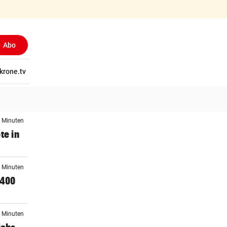
Abo
tschaft
krone.tv
Wissen
Gericht
Kolumnen
Freizeit
Reise
Ti
8 Minuten
te in
3 Minuten
 400
2 Minuten