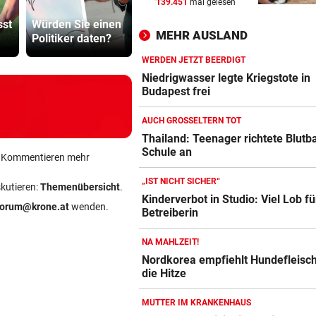
139.451
mal gelesen
„KANN DAS JEMAND ...“
vor 
Wirtshaussterben:
Kinderverbo
sst
Würden Sie einen
„Sternbräu“
Studio: Vie
Insta-Video von Ski-Idol läs
MEHR AUSLAND
Politiker daten?
schlittert in Pleite
für Betreib
Braathen ausflippen
WERDEN JETZT BEERDIGT
NA MAHLZEIT!
vor 
Niedrigwasser legte Kriegstote in
Nordkorea empfiehlt Hundef
Budapest frei
gegen die Hitze
AUCH GROSSELTERN TOT
MUTTER IM KRANKENHAUS
vor 
Thailand: Teenager richtete Blutb
Schule an
Bub nach Pestizideinsatz in 
ein Kommentieren mehr
Türkei gestorben
„IST NICHT SICHER“
skutieren:
Themenübersicht
.
Kinderverbot in Studio: Viel Lob fü
forum@krone.at
wenden.
Betreiberin
NA MAHLZEIT!
Nordkorea empfiehlt Hundefleisc
die Hitze
MUTTER IM KRANKENHAUS