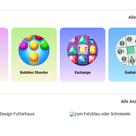
Alle
Bubbles Shooter
Exchange
Sudok
Alle An