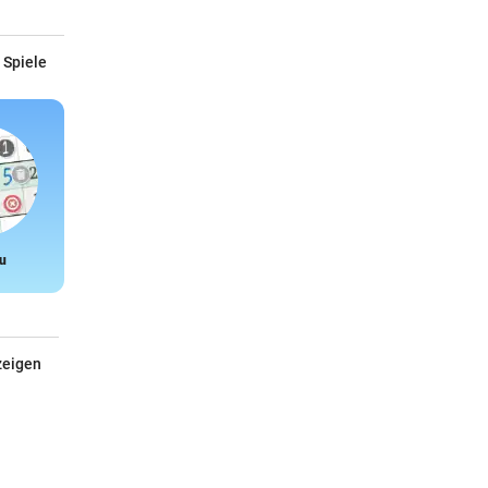
 Spiele
u
Snake
zeigen