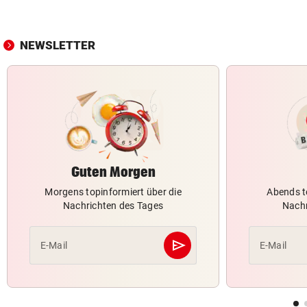
NEWSLETTER
Guten Morgen
Morgens topinformiert über die
Abends t
Nachrichten des Tages
Nachr
send
E-Mail
E-Mail
Abschicken