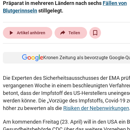
Präparat in mehreren Ländern nach sechs
Fällen von
Blutgerinnseln
stillgelegt.
play_arrow
Artikel anhören
Teilen
Kronen Zeitung als bevorzugte Google-Q
Die Experten des Sicherheitsausschusses der EMA prüfe
vergangenen Woche in einem beschleunigten Verfahren
betont, dass der Impfstoff des US-Herstellers uneinges
werden könne. Die „Vorzüge des Impfstoffs, Covid-19 zu
höher zu bewerten als die
Risiken der Nebenwirkungen
Am kommenden Freitag (23. April) will in den USA ein
Gesundheitsbehörde CDC über das weitere Vorgehen b