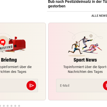
Bub nach Pestizideinsatz in der Tü
gestorben
ALLE NEWS
Briefing
Sport News
opinformiert über die
Topinformiert über die Sport
ichten des Tages
Nachrichten des Tages
send
s
E-Mail
Abschicken