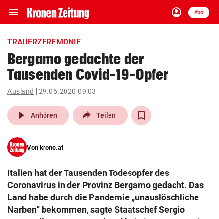
menu
account_circle
Navigation
Anmelden
Abo
close
Schließen
ein-/ausklappen
TRAUERZEREMONIE
Abonnieren
Bergamo gedachte der
Tausenden Covid-19-Opfer
account_circle
arrow_right
Anmelden
Ausland
29.06.2020 09:03
pin_drop
arrow_right
Bundesland auswäh
Wien
play_arrow
Anhören
Teilen
bookmark
Merkliste
Von
krone.at
Suchbegriff
search
Italien hat der Tausenden Todesopfer des
eingeben
Coronavirus in der Provinz Bergamo gedacht. Das
Land habe durch die Pandemie „unauslöschliche
Narben“ bekommen, sagte Staatschef Sergio