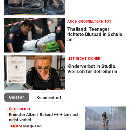
AUCH GROSSELTERN TOT
Thailand: Teenager
richtete Blutbad in Schule
an
„IST NICHT SICHER“
Kinderverbot in Studio:
Viel Lob für Betreiberin
(ausgewählt)
Gelesen
Kommentiert
ÖSTERREICH
Erneuter Allzeit-Rekord ++ Hitze noch
nicht vorbei
160.074
mal gelesen