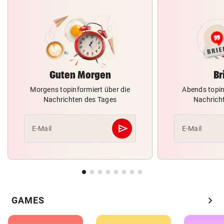
Guten Morgen
Br
Morgens topinformiert über die
Abends topin
Nachrichten des Tages
Nachrich
send
E-Mail
E-Mail
Abschicken
chevron_right
GAMES