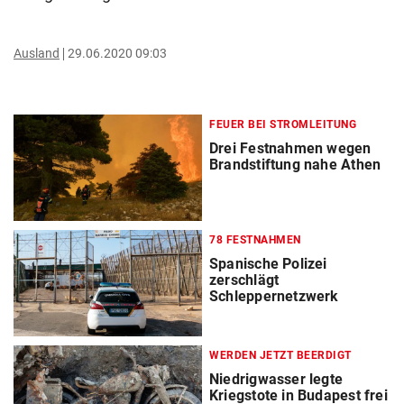
Ausland
29.06.2020 09:03
FEUER BEI STROMLEITUNG
Drei Festnahmen wegen
Brandstiftung nahe Athen
78 FESTNAHMEN
Spanische Polizei
zerschlägt
Schleppernetzwerk
WERDEN JETZT BEERDIGT
Niedrigwasser legte
Kriegstote in Budapest frei