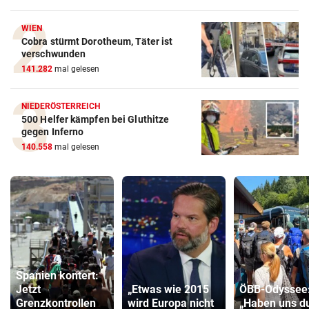
WIEN
Cobra stürmt Dorotheum, Täter ist
verschwunden
141.282
mal gelesen
NIEDERÖSTERREICH
500 Helfer kämpfen bei Gluthitze
gegen Inferno
140.558
mal gelesen
Spanien kontert:
Jetzt
„Etwas wie 2015
ÖBB-Odyssee
Grenzkontrollen
wird Europa nicht
„Haben uns 