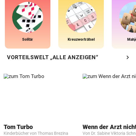
Solitär
Kreuzworträtsel
Mahj
chevron_right
VORTEILSWELT „ALLE ANZEIGEN“
Tom Turbo
Kinderbücher von Thomas Brezina
Von Dr. Sabine Viktoria Schn