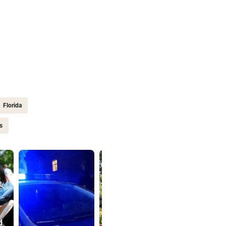
Florida
s
d
Wasserversorgun