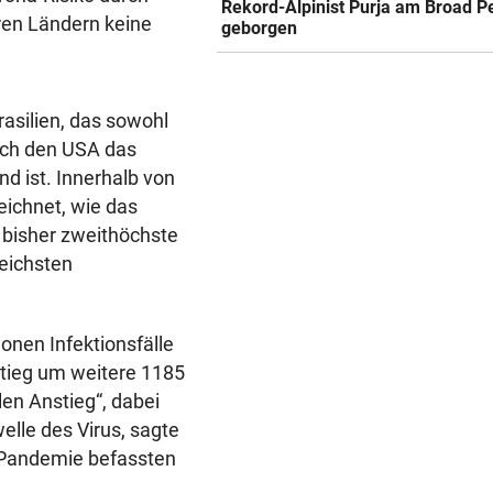
Rekord-Alpinist Purja am Broad P
ren Ländern keine
geborgen
asilien, das sowohl
ach den USA das
d ist. Innerhalb von
ichnet, wie das
e bisher zweithöchste
reichsten
ionen Infektionsfälle
 stieg um weitere 1185
len Anstieg“, dabei
elle des Virus, sagte
r Pandemie befassten