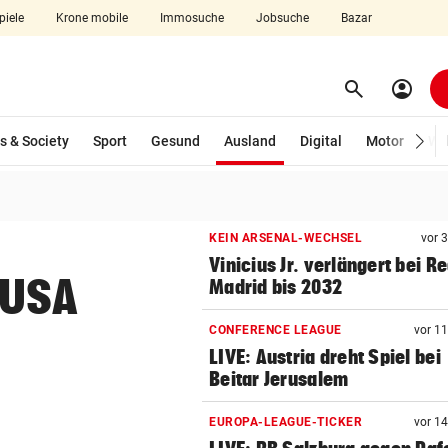
piele
Krone mobile
Immosuche
Jobsuche
Bazar
search
account_circle
Menü aufklappen
Suchen
(ausgewählt)
s & Society
Sport
Gesund
Ausland
Digital
Motor
Wir
len
KEIN ARSENAL-WECHSEL
vor 
Vinicius Jr. verlängert bei Re
 USA
Madrid bis 2032
CONFERENCE LEAGUE
vor 1
LIVE: Austria dreht Spiel bei
Beitar Jerusalem
EUROPA-LEAGUE-TICKER
vor 1