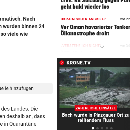
LIVE: RB Salzburg gegen Paf
geht bald wieder los
ramatisch. Nach
UKRAINISCHER ANGRIFF?
vor 2
h wurden binnen 24
Vor Oman havarierter Tanker
Ölkatastrophe droht
 so viele wie
„VERSTEHE ICH NICHT“
vor 3
ÖFB-Kicker Wimmer packt ü
Morddrohungen aus
KRONE.TV
ABSCHIED AUS ENGLAND
vor ein
Spanien-Star Rodri vor Wec
zum FC Barcelona
uelle hinzufügen
2 JAHRE LANG GETESTET
vor ein
Drei Steirer tüfteln an der i
n des Landes. Die
ZAHLREICHE EINSÄTZE
Boxershort
Bach wurde in Pinzgauer Ort zu
en deshalb an, dass
reißendem Fluss
e in Quarantäne
DRAMATISCHE RETTUNG
vor ein