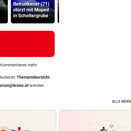
Betrunkener (71)
g in der
TV-Star geh
stürzt mit Moped
Steiermark trotzt
Kanzler St
in Schottergrube
Hitze
hart ins Ger
ein Kommentieren mehr
skutieren:
Themenübersicht
.
forum@krone.at
wenden.
ALLE NEWS