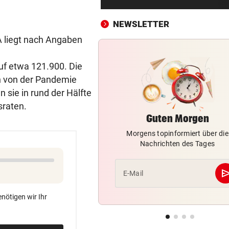
„In der Wohnung war es ver
und stockfinster“
NEWSLETTER
A liegt nach Angaben
CONFERENCE LEAGUE
vor ein
Später Doppelschlag fixiert
Rapid-Sieg in Estland
uf etwa 121.900. Die
n von der Pandemie
60 MILLIONEN € SCHADEN
vor ein
 sie in rund der Hälfte
Warten auf Hitze-Hilfen der
sraten.
Regierung geht weiter
Guten Morgen
Morgens topinformiert über die
MITTEN IN HITZEWELLE
vor 
Nachrichten des Tages
Irre! Salzburg – Pafos wegen
Sintflut unterbrochen
se
E-Mail
42,2 GRAD!
vor 
Auch in der Slowakei neuer
nötigen wir Ihr
Allzeit-Rekord
WAS FÜR EINE KLATSCHE!
vor 