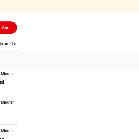
Abo
tschaft
krone.tv
Wissen
Gericht
Kolumnen
Freizeit
Reise
Ti
3 Minuten
al
1 Minuten
4 Minuten