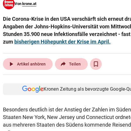
Von
krone.at
© Krone Multimedia GmbH & Co KG 2026
Muthgasse 2, 1190 Wien
Die Corona-Krise in den USA verschärft sich erneut d
Angaben der Johns-Hopkins-Universität vom Mittwoc
Stunden 35.900 neue Infektionsfälle verzeichnet - fast
zum
bisherigen Höhepunkt der Krise im April.
play_arrow
Artikel anhören
Teilen
Kronen Zeitung als bevorzugte Google-Q
Besonders deutlich ist der Anstieg der Zahlen im Süde
Staaten New York, New Jersey und Connecticut ordnet
aus mehreren Staaten des Südens kommende Reisend