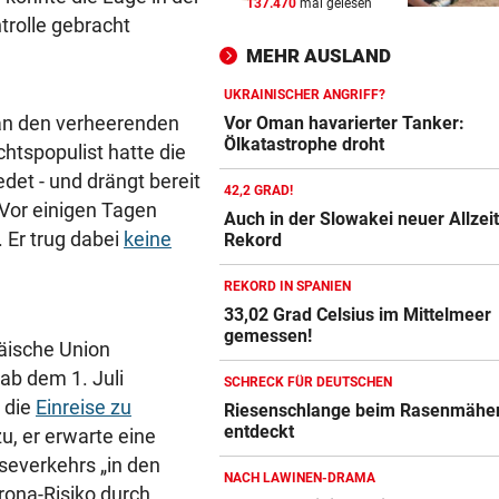
137.470
mal gelesen
NACH ÜBERFALL IN WIEN
vor 
rolle gebracht
Cobra stürmt Dorotheum, Tät
MEHR AUSLAND
verschwunden
UKRAINISCHER ANGRIFF?
TROTZ FIFA-RÜCKZIEHER
vor 
 an den verheerenden
Vor Oman havarierter Tanker:
Knallhart! UEFA droht schon
Ölkatastrophe droht
htspopulist hatte die
wieder mit WM-Boykott
det - und drängt bereit
42,2 GRAD!
 Vor einigen Tagen
WIENS KULTURSTADTRÄTIN
vor 
Auch in der Slowakei neuer Allzeit
Er trug dabei
keine
Rekord
„Habe Fiakerlied mit dem
Bürgermeister gesungen“
REKORD IN SPANIEN
33,02 Grad Celsius im Mittelmeer
gemessen!
äische Union
ab dem 1. Juli
SCHRECK FÜR DEUTSCHEN
 die
Einreise zu
Riesenschlange beim Rasenmähe
entdeckt
, er erwarte eine
severkehrs „in den
NACH LAWINEN-DRAMA
ona-Risiko durch