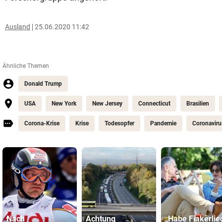
Ausland
25.06.2020 11:42
Ähnliche Themen
Donald Trump
USA
New York
New Jersey
Connecticut
Brasilien
Corona-Krise
Krise
Todesopfer
Pandemie
Coronaviru
Nach
Achtung
„Habe Fiakerlie