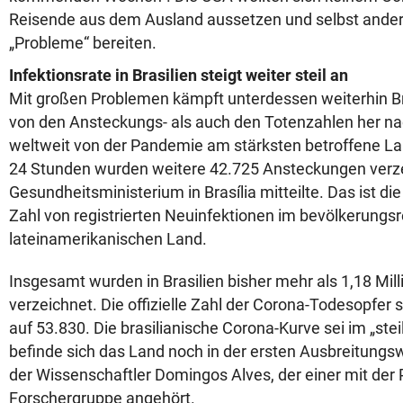
Reisende aus dem Ausland aussetzen und selbst ande
„Probleme“ bereiten.
Infektionsrate in Brasilien steigt weiter steil an
Mit großen Problemen kämpft unterdessen weiterhin Br
von den Ansteckungs- als auch den Totenzahlen her n
weltweit von der Pandemie am stärksten betroffene Lan
24 Stunden wurden weitere 42.725 Ansteckungen verze
Gesundheitsministerium in Brasília mitteilte. Das ist di
Zahl von registrierten Neuinfektionen im bevölkerungs
lateinamerikanischen Land.
Insgesamt wurden in Brasilien bisher mehr als 1,18 Mill
verzeichnet. Die offizielle Zahl der Corona-Todesopfer
auf 53.830. Die brasilianische Corona-Kurve sei im „stei
befinde sich das Land noch in der ersten Ausbreitungsw
der Wissenschaftler Domingos Alves, der einer mit de
Forschergruppe angehört.