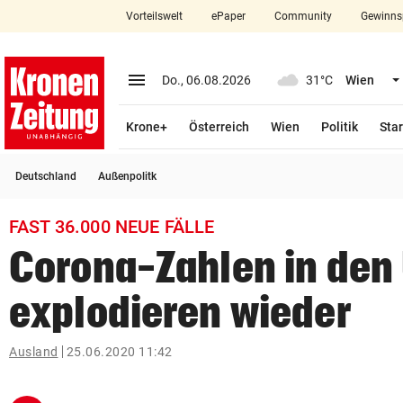
Vorteilswelt
ePaper
Community
Gewinns
close
Schließen
menu
Menü aufklappen
Do., 06.08.2026
31°C
Wien
Abonnieren
Krone+
Österreich
Wien
Politik
Star
account_circle
arrow_right
Anmelden
Deutschland
Außenpolitk
pin_drop
arrow_right
Bundesland auswäh
Wien
FAST 36.000 NEUE FÄLLE
bookmark
Merkliste
Corona-Zahlen in den
explodieren wieder
Suchbegriff
search
eingeben
Ausland
25.06.2020 11:42