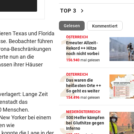
TV-Star geht mit Kanzler St
chevron_right
TOP 3
hart ins Gericht
(ausgewählt)
Gelesen
Kommentiert
ZAHLREICHE EINSÄTZE
vor 
ieren Texas und Florida
Bach wurde in Pinzgauer Ort
ÖSTERREICH
rise. Beobachter führen
reißendem Fluss
Erneuter Allzeit-
Corona-Beschränkungen
Rekord ++ Hitze
noch nicht vorbei
WUNDER MUSS HER
vor 
erte nun an die
156.940
mal gelesen
Fünfmal probiert – einmal ge
assen ihrer Häuser
Sturm Kraftakt!
ÖSTERREICH
Das waren die
REKORD IN SPANIEN
vor 
heißesten Orte ++
33,02 Grad Celsius im Mitte
So geht es weiter
verlagert: Lange Zeit
gemessen!
154.496
mal gelesen
nenstadt das
00 Menschen.
LUCKENEDERS HIGHLIGHT
vor 
NIEDERÖSTERREICH
 New Yorker bei einem
„Auf das Foto bin ich stolz – 
500 Helfer kämpfen
bei Gluthitze gegen
die Gelbe auch“
en wie
Inferno
onnte die Lage in der