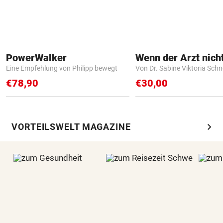
PowerWalker
Eine Empfehlung von Philipp bewegt
Von Dr. Sabine Viktoria Schn
€78,90
€30,00
chevron_right
VORTEILSWELT MAGAZINE