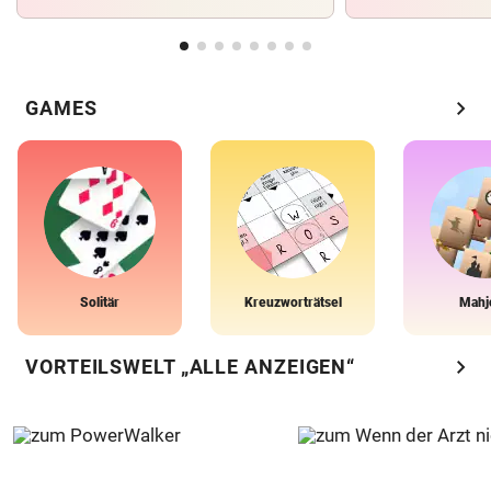
chevron_right
GAMES
Solitär
Kreuzworträtsel
Mahj
chevron_right
VORTEILSWELT „ALLE ANZEIGEN“