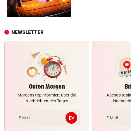
NEWSLETTER
Guten Morgen
Br
Morgens topinformiert über die
Abends topin
Nachrichten des Tages
Nachrich
send
E-Mail
E-Mail
Abschicken