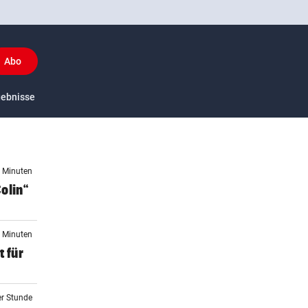
Abo
y
gebnisse
US-Sport
1 Minuten
olin“
5 Minuten
t für
er Stunde