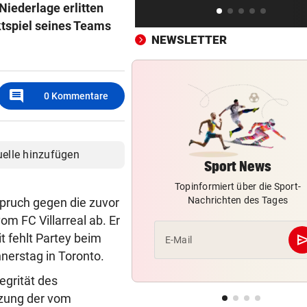
Niederlage erlitten
„Ich bin immer noch der Gle
ktspiel seines Teams
geblieben“
NEWSLETTER
FC RED BULL SALZBURG
vor 
Haris Tabakovic: Der
comment
Bankkaufmann mit Torgarant
0
Kommentare
FUSSBALL-BUNDESLIGA
vor 
Darum ist die Wiener Austria
uelle hinzufügen
handlungsfähig
Sport News
Topinformiert über die Sport-
Nachrichten des Tages
pruch gegen die zuvor
om FC Villarreal ab. Er
se
t fehlt Partey beim
E-Mail
erstag in Toronto.
egrität des
zung der vom