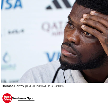
© Krone Multimedia GmbH & Co KG 2026
Muthgasse 2, 1190 Wien
Thomas Partey
(Bild: AFP/KHALED DESOUKI)
Von
krone Sport