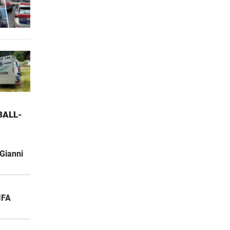
ALL-W
Gianni
IFA