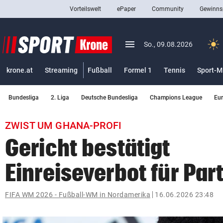
Vorteilswelt
ePaper
Community
Gewinns
close
Schließen
menu
Menü aufklappen
So., 09.08.2026
Abonnieren
krone.at
Streaming
Fußball
Formel 1
Tennis
Sport-M
account_circle
arrow_right
Anmelden
Bundesliga
2. Liga
Deutsche Bundesliga
Champions League
Eu
pin_drop
arrow_right
Bundesland auswäh
Wien
ZWIST UM GHANA-PROFI
bookmark
Merkliste
Gericht bestätigt
Einreiseverbot für Par
Suchbegriff
search
eingeben
FIFA WM 2026 - Fußball-WM in Nordamerika
16.06.2026 23:48