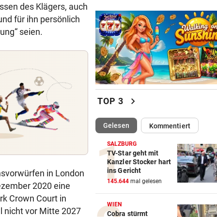
ssen des Klägers, auch
d für ihn persönlich
ung“ seien.
chevron_right
TOP 3
(ausgewählt)
Gelesen
Kommentiert
SALZBURG
TV-Star geht mit
Kanzler Stocker hart
ins Gericht
chsvorwürfen in London
145.644
mal gelesen
Dezember 2020 eine
rk Crown Court in
WIEN
ll nicht vor Mitte 2027
Cobra stürmt