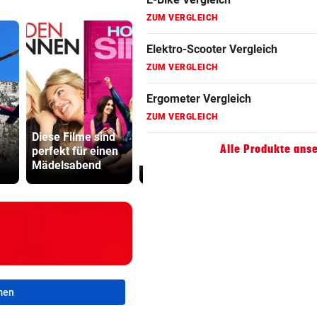
ZUM VERGLEICH
Hoverboard Vergleich
ZUM VERGLEICH
Kinderfahrrad Vergleich
ZUM VERGLEICH
Minister pl
Diese Filme sind
Fake-Hochzeit!
noch stren
Alle Produkte ans
perfekt für einen
Ronaldo hat alle
Regeln für 
Mädelsabend
getäuscht
Scooter
men