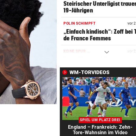
Steirischer Unterligist traue
19-Jährigen
POLIN SCHIMPFT
vor 
„Einfach kindisch“: Zoff bei 
de France Femmes
KEINE SPUR ...
vor 
Fake-Hochzeit! Ronaldo hat 
getäuscht
WM-TORVIDEOS
VATER VERSTORBEN
vor 
Lionel Messi reist mit Privatj
Trauerfeier
WIRBEL UM PRÄSIDENTEN
vor 
Statement! FIFA wittert Ka
SPIEL UM PLATZ DREI
gegen Infantino
England – Frankreich: Zehn-
Tore-Wahnsinn im Video
OLYMPIA-HELD GSTREIN
vor 