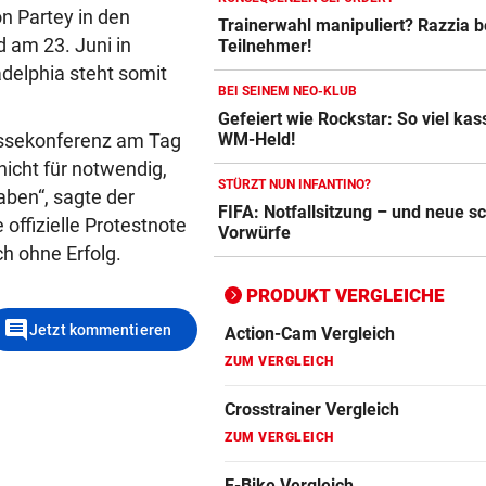
n Partey in den
Trainerwahl manipuliert? Razzia 
Crosstrainer Vergleich
 am 23. Juni in
Teilnehmer!
ZUM VERGLEICH
delphia steht somit
BEI SEINEM NEO-KLUB
E-Bike Vergleich
Gefeiert wie Rockstar: So viel kass
ZUM VERGLEICH
WM-Held!
ressekonferenz am Tag
 nicht für notwendig,
Elektro-Scooter Vergleich
STÜRZT NUN INFANTINO?
aben“, sagte der
FIFA: Notfallsitzung – und neue 
ZUM VERGLEICH
offizielle Protestnote
Vorwürfe
h ohne Erfolg.
Ergometer Vergleich
ZUM VERGLEICH
PRODUKT VERGLEICHE
comment
Jetzt kommentieren
Fahrrad Test
ZUM VERGLEICH
Fahrradanhänger Vergleich
ZUM VERGLEICH
Faszienrolle Vergleich