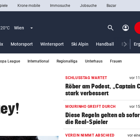
piele
Krone mobile
Immosuche
Jobsuche
Bazar
search
account_circle
Menü aufklappen
Suchen
20°C
Wien
ix
Motorsport
Wintersport
Ski Alpin
Handball
Eishocke
Er
ropa League
International
Regionalliga
Unterhaus
Frauen
len
SCHLUSSTAG WARTET
vor 1
Röber am Podest, „Captain C
stark verbessert
tey!
MOURINHO GREIFT DURCH
vor 1
Diese Regeln gelten ab sofor
die Real-Spieler
VEREIN NIMMT ABSCHIED
vor ein