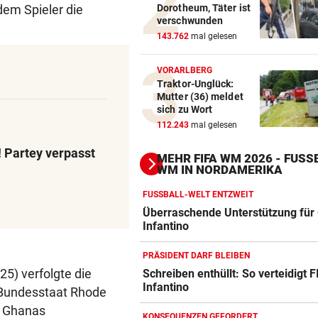
Dorotheum, Täter ist
em Spieler die
verschwunden
143.762
mal gelesen
VORARLBERG
Traktor-Unglück:
Mutter (36) meldet
sich zu Wort
112.243
mal gelesen
! Partey verpasst
MEHR FIFA WM 2026 - FUSSB
M IN NORDAMERIKA
FUSSBALL-WELT ENTZWEIT
Überraschende Unterstützung für 
Infantino
PRÄSIDENT DARF BLEIBEN
5) verfolgte die
Schreiben enthüllt: So verteidigt F
Infantino
Action-Cam Vergleich
-Bundesstaat Rhode
ZUM VERGLEICH
t Ghanas
KONSEQUENZEN GEFORDERT