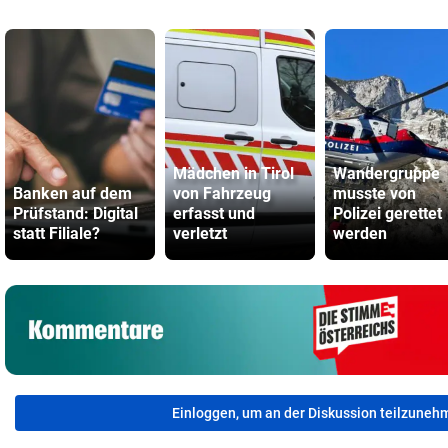
Mädchen in Tirol
Wandergruppe
Banken auf dem
von Fahrzeug
musste von
Prüfstand: Digital
erfasst und
Polizei gerettet
statt Filiale?
verletzt
werden
Einloggen, um an der Diskussion teilzuneh