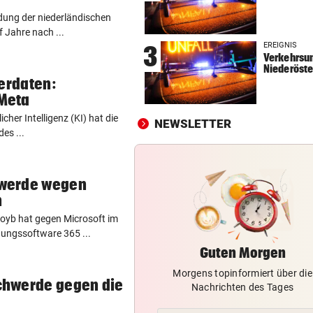
Freundin über Jahre hinweg
idung der niederländischen
bedroht und missbraucht
 Jahre nach ...
EREIGNIS
3
Verkehrsun
DONNERSTAGS-SPECIAL
vor ein
Niederöste
Erleben Sie den Auftakt der 
zerdaten:
Champions Tour!
Meta
her Intelligenz (KI) hat die
NEWSLETTER
HIT IN SALZBURG SCHULD
vor 
es ...
Ungewöhnlich! Warum Rapid
schon um 18 Uhr spielt
werde wegen
n
oyb hat gegen Microsoft im
ungssoftware 365 ...
Guten Morgen
Morgens topinformiert über die
chwerde gegen die
Nachrichten des Tages