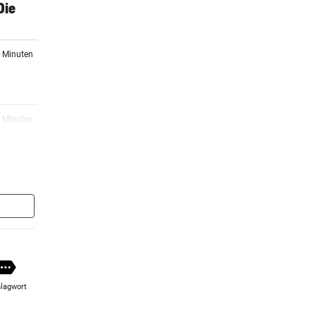
Die
0 Minuten
9 Minuten
ne“
0 Minuten
lässt
3 Minuten
lagwort
7 Minuten