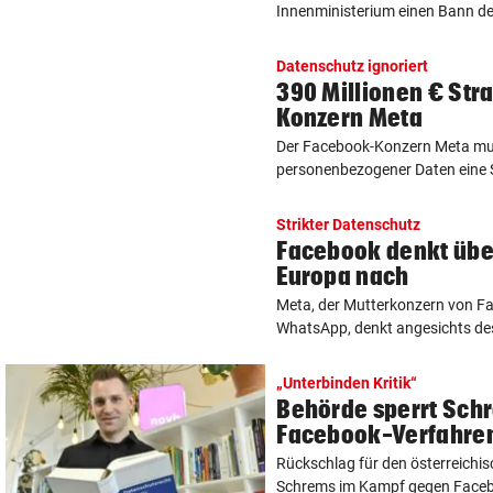
Innenministerium einen Bann der
Datenschutz ignoriert
390 Millionen € Str
Konzern Meta
Der Facebook-Konzern Meta mu
personenbezogener Daten eine St
Strikter Datenschutz
Facebook denkt übe
Europa nach
Meta, der Mutterkonzern von F
WhatsApp, denkt angesichts des 
„Unterbinden Kritik“
Behörde sperrt Sch
Facebook-Verfahre
Rückschlag für den österreich
Schrems im Kampf gegen Faceboo