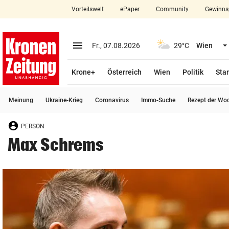
Vorteilswelt
ePaper
Community
Gewinns
close
Schließen
menu
Menü aufklappen
Fr., 07.08.2026
29°C
Wien
Abonnieren
Krone+
Österreich
Wien
Politik
Star
account_circle
arrow_right
Anmelden
Meinung
Ukraine-Krieg
Coronavirus
Immo-Suche
Rezept der Wo
pin_drop
arrow_right
Bundesland auswäh
Wien
PERSON
bookmark
Merkliste
Max Schrems
Suchbegriff
search
eingeben