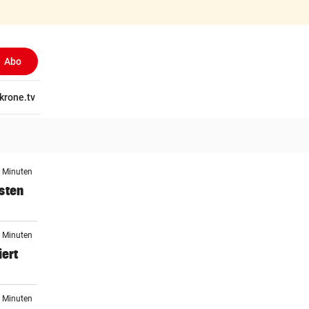
Abo
tschaft
krone.tv
Wissen
Gericht
Kolumnen
Freizeit
Reise
Ti
6 Minuten
sten
7 Minuten
iert
9 Minuten