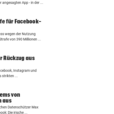
 angesagten App - in der ...
afe für Facebook-
ss wegen der Nutzung
rafe von 390 Millionen ...
r Rückzug aus
acebook, Instagram und
strikten ...
rems von
n aus
ischen Datenschützer Max
k: Die irische ...