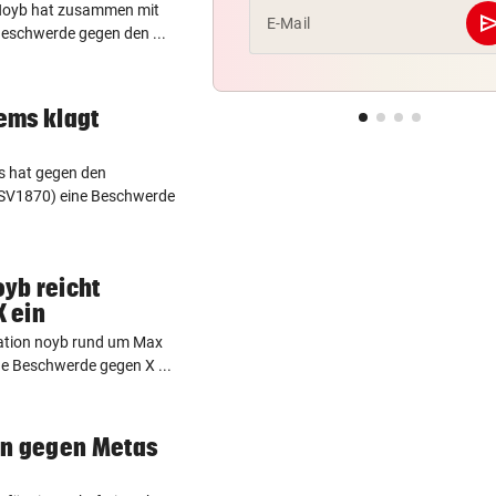
 Noyb hat zusammen mit
se
E-Mail
Beschwerde gegen den ...
ems klagt
s hat gegen den
KSV1870) eine Beschwerde
yb reicht
 ein
ation noyb rund um Max
e Beschwerde gegen X ...
en gegen Metas