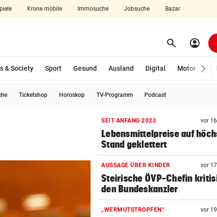
piele
Krone mobile
Immosuche
Jobsuche
Bazar
search
account_circle
Menü aufklappen
Suchen
s & Society
Sport
Gesund
Ausland
Digital
Motor
Wir
che
Ticketshop
Horoskop
TV-Programm
Podcast
len
SEIT ANFANG 2023
vor 1
Lebensmittelpreise auf höch
Stand geklettert
AUSSAGE ÜBER KINDER
vor 1
Steirische ÖVP-Chefin kritis
den Bundeskanzler
„WERMUTSTROPFEN“
vor 1