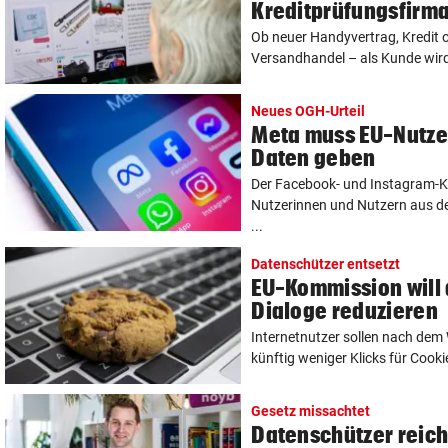
Kreditprüfungsfirma
Ob neuer Handyvertrag, Kredit 
Versandhandel – als Kunde wird 
Neues OGH-Urteil
Meta muss EU-Nutzer
Daten geben
Der Facebook- und Instagram-
Nutzerinnen und Nutzern aus de
...
Datenschützer entsetzt
EU-Kommission will 
Dialoge reduzieren
Internetnutzer sollen nach dem
künftig weniger Klicks für Cookie
Gesetz missachtet
Datenschützer reic