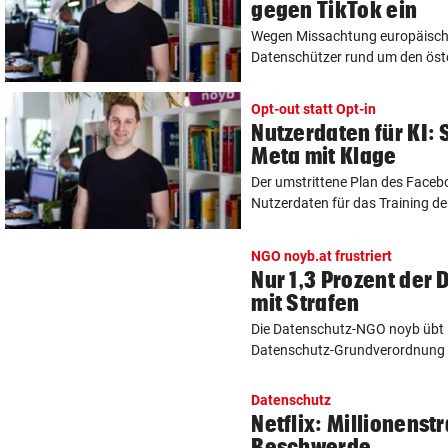
gegen TikTok ein
Wegen Missachtung europäisch
Datenschützer rund um den öste
Opt-out statt Opt-in
Nutzerdaten für KI:
Meta mit Klage
Der umstrittene Plan des Face
Nutzerdaten für das Training der
NGO noyb.at frustriert
Nur 1,3 Prozent der
mit Strafen
Die Datenschutz-NGO noyb übt K
Datenschutz-Grundverordnung (
Datenschutz
Netflix: Millionens
Beschwerde