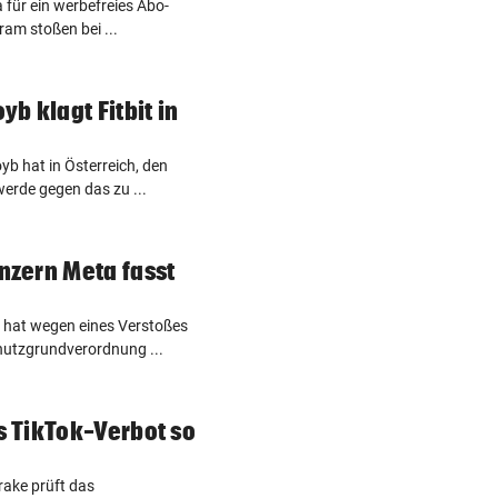
für ein werbefreies Abo-
am stoßen bei ...
b klagt Fitbit in
b hat in Österreich, den
erde gegen das zu ...
zern Meta fasst
hat wegen eines Verstoßes
hutzgrundverordnung ...
 TikTok-Verbot so
ake prüft das