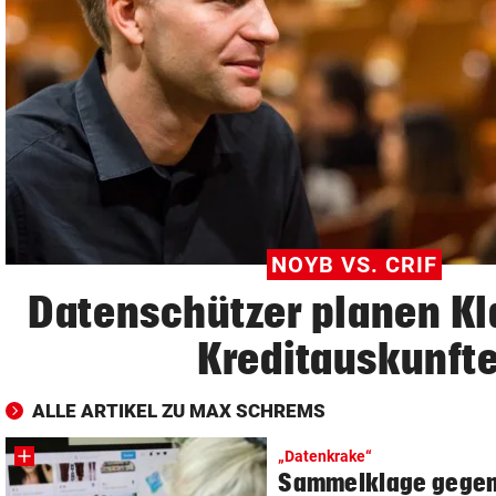
© Krone Multimedia GmbH & Co KG 2026
Muthgasse 2, 1190 Wien
NOYB VS. CRIF
Datenschützer planen K
Kreditauskunfte
ALLE ARTIKEL ZU MAX SCHREMS
„Datenkrake“
Sammelklage gege