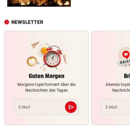
NEWSLETTER
Guten Morgen
Br
Morgens topinformiert über die
Abends topin
Nachrichten des Tages
Nachrich
send
E-Mail
E-Mail
Abschicken