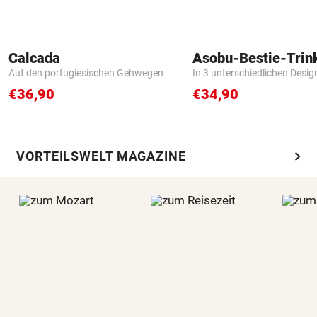
Calcada
Asobu-Bestie-Trin
Auf den portugiesischen Gehwegen
In 3 unterschiedlichen Desig
€36,90
€34,90
chevron_right
VORTEILSWELT MAGAZINE