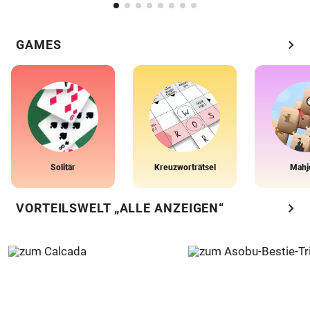
chevron_right
GAMES
Solitär
Kreuzworträtsel
Mahj
chevron_right
VORTEILSWELT „ALLE ANZEIGEN“