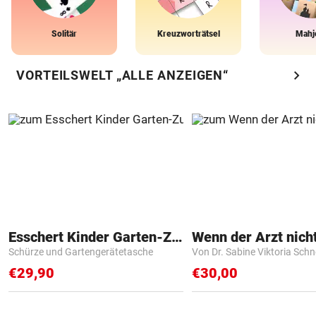
Solitär
Kreuzworträtsel
Mahj
chevron_right
VORTEILSWELT „ALLE ANZEIGEN“
Esschert Kinder Garten-Zubehör
Schürze und Gartengerätetasche
Von Dr. Sabine Viktoria Schn
€29,90
€30,00