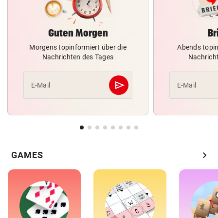
Guten Morgen
Br
Morgens topinformiert über die
Abends topin
Nachrichten des Tages
Nachrich
send
E-Mail
E-Mail
Abschicken
chevron_right
GAMES