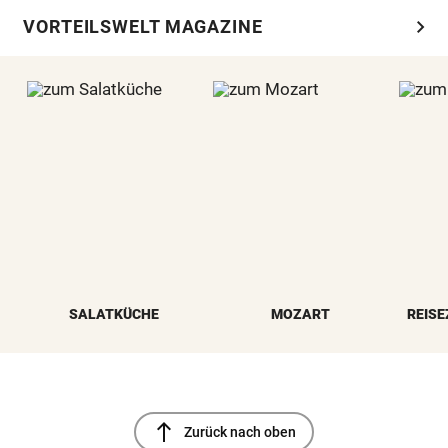
chevron_right
VORTEILSWELT MAGAZINE
SALATKÜCHE
MOZART
REISE
north
Zurück nach oben