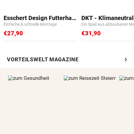
Esschert Design Futterhaus
Einfache & schnelle Montage
Ein Spiel aus abbaubaren Ma
€27,90
€31,90
chevron_right
VORTEILSWELT MAGAZINE