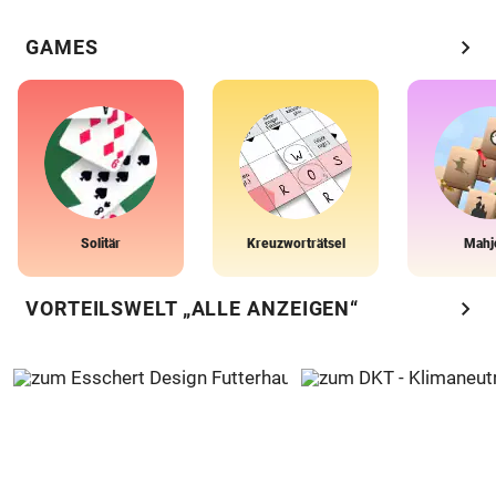
chevron_right
GAMES
Solitär
Kreuzworträtsel
Mahj
chevron_right
VORTEILSWELT „ALLE ANZEIGEN“