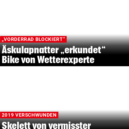
„VORDERRAD BLOCKIERT“
Äskulapnatter „erkundet“
Bike von Wetterexperte
2019 VERSCHWUNDEN
Skelett von vermisster