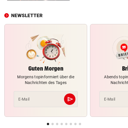
NEWSLETTER
Guten Morgen
Br
Morgens topinformiert über die
Abends topin
Nachrichten des Tages
Nachrich
send
E-Mail
E-Mail
Abschicken