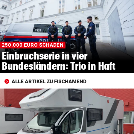
© Krone Multimedia GmbH & Co KG 2026
Muthgasse 2, 1190 Wien
250.000 EURO SCHADEN
Einbruchserie in vier
Bundesländern: Trio in Haft
ALLE ARTIKEL ZU FISCHAMEND