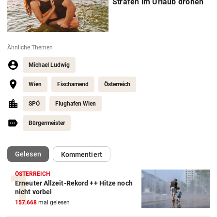
Strafen im Urlaub drohen
Ähnliche Themen
Michael Ludwig
Wien
Fischamend
Österreich
SPÖ
Flughafen Wien
Bürgermeister
(ausgewählt)
Gelesen
Kommentiert
ÖSTERREICH
Erneuter Allzeit-Rekord ++ Hitze noch
nicht vorbei
157.668
mal gelesen