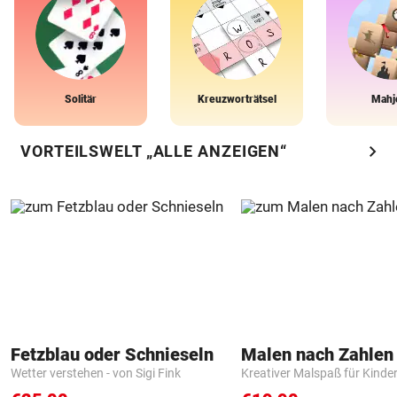
Solitär
Kreuzworträtsel
Mahj
chevron_right
VORTEILSWELT „ALLE ANZEIGEN“
Fetzblau oder Schnieseln
Wetter verstehen - von Sigi Fink
Kreativer Malspaß für Kinde