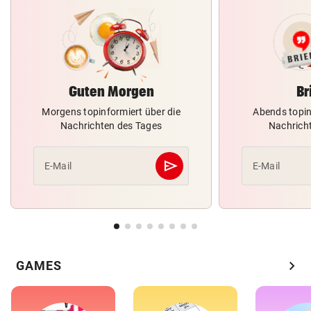
Guten Morgen
Br
Morgens topinformiert über die
Abends topin
Nachrichten des Tages
Nachrich
send
E-Mail
E-Mail
Abschicken
chevron_right
GAMES