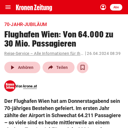
menu
account_circle
Navigation
Anmelden
Abo
close
Schließen
ein-/ausklappen
70-JAHR-JUBILÄUM
Abonnieren
Flughafen Wien: Von 64.000 zu
30 Mio. Passagieren
account_circle
arrow_right
Anmelden
Reise-Service – Alle Informationen für Ihre Reise
26.04.2024 08:39
pin_drop
arrow_right
Bundesland auswäh
Wien
play_arrow
Anhören
Teilen
bookmark
Merkliste
Von
krone.at
Suchbegriff
search
Der Flughafen Wien hat am Donnerstagabend sein
eingeben
70-jähriges Bestehen gefeiert. Im ersten Jahr
zählte der Airport in Schwechat 64.211 Passagiere
– so viele sind es heute mittlerweile an einem