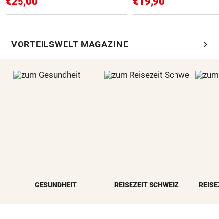
€25,00
€19,90
chevron_right
VORTEILSWELT MAGAZINE
GESUNDHEIT
REISEZEIT SCHWEIZ
REISE