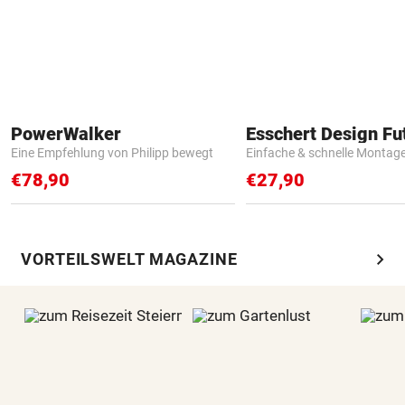
PowerWalker
Eine Empfehlung von Philipp bewegt
Einfache & schnelle Montag
€78,90
€27,90
chevron_right
VORTEILSWELT MAGAZINE