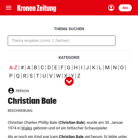
menu
account_circle
Navigation
Anmelden
Abo
close
Schließen
ein-/ausklappen
Aufklappen
THEMA SUCHEN
Abonnieren
(Pflichtfeld)
account_circle
arrow_right
Anmelden
KATEGORIE
pin_drop
arrow_right
Bundesland auswäh
Wien
(ausgewählt)
A-Z
#
A
B
C
D
E
F
G
H
I
J
K
L
M
N
O
P
Q
R
S
T
U
V
W
X
Y
Z
Alle
Person
Ort
Schlagwort
Organisation
(ausgewählt)
bookmark
Merkliste
PERSON
Produkt
Ereignis
Christian Bale
Suchbegriff
search
BESCHREIBUNG
eingeben
Aufklappen
Christian Charles Phillip Bale (
Christian Bale
) wurde am 30. Januar
1974 in
Wales
geboren und ist ein britischer Schauspieler.
Als er noch ein Kind war kam
Christian Bale
viel herum. Er lebte unter