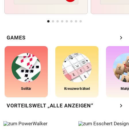
chevron_right
GAMES
Solitär
Kreuzworträtsel
Mahj
chevron_right
VORTEILSWELT „ALLE ANZEIGEN“