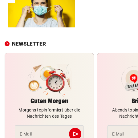
NEWSLETTER
Guten Morgen
Br
Morgens topinformiert über die
Abends topin
Nachrichten des Tages
Nachrich
send
E-Mail
E-Mail
Abschicken