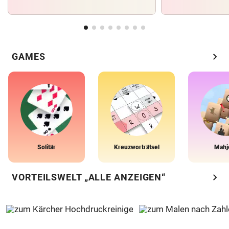
chevron_right
GAMES
Solitär
Kreuzworträtsel
Mahj
chevron_right
VORTEILSWELT „ALLE ANZEIGEN“