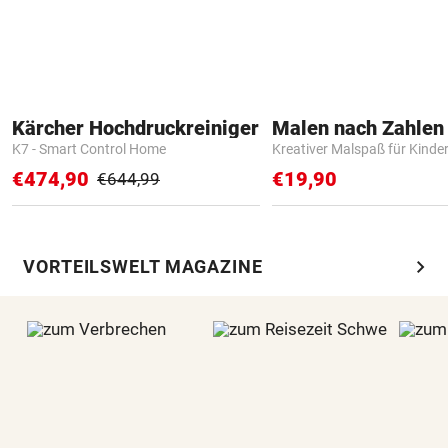
Kärcher Hochdruckreiniger
K7 - Smart Control Home
Kreativer Malspaß für Kinde
€474,90
€19,90
€644,99
chevron_right
VORTEILSWELT MAGAZINE