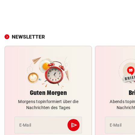
NEWSLETTER
Guten Morgen
Br
Morgens topinformiert über die
Abends topin
Nachrichten des Tages
Nachrich
send
E-Mail
E-Mail
Abschicken