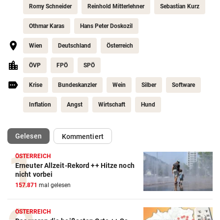
Romy Schneider
Reinhold Mitterlehner
Sebastian Kurz
Othmar Karas
Hans Peter Doskozil
Wien
Deutschland
Österreich
ÖVP
FPÖ
SPÖ
Krise
Bundeskanzler
Wein
Silber
Software
Inflation
Angst
Wirtschaft
Hund
(ausgewählt)
Gelesen
Kommentiert
ÖSTERREICH
Erneuter Allzeit-Rekord ++ Hitze noch
nicht vorbei
157.871
mal gelesen
ÖSTERREICH