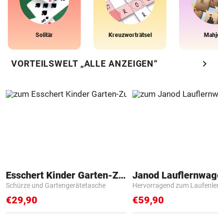
Solitär
Kreuzworträtsel
Mahj
chevron_right
VORTEILSWELT „ALLE ANZEIGEN“
Esschert Kinder Garten-Zubehör
Janod Lauflernwa
Schürze und Gartengerätetasche
Hervorragend zum Laufenle
€29,90
€59,90