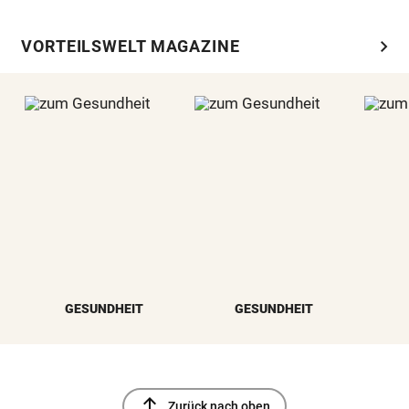
chevron_right
VORTEILSWELT MAGAZINE
GESUNDHEIT
GESUNDHEIT
north
Zurück nach oben