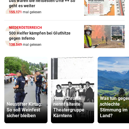
Das waren die heißesten Orte ++ So
geht es weiter
155.171
mal gelesen
NIEDERÖSTERREICH
500 Helfer kämpfen bei Gluthitze
gegen Inferno
138.549
mal gelesen
Neue Chronik
Was tun gege
Neustifter Kirtag:
nennt älteste
schlechte
So soll Weinfest
Theatergruppe
Stimmung im
sicher bleiben
Kärntens
Land?