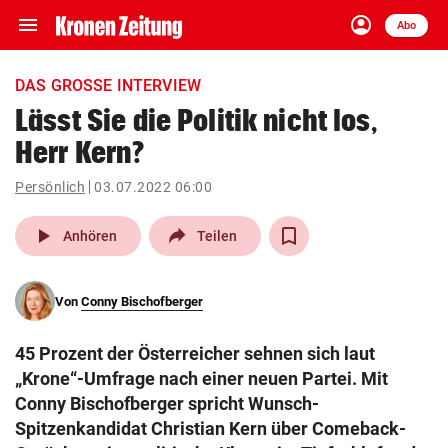
menu
account_circle
Navigation
Anmelden
Abo
close
Schließen
ein-/ausklappen
DAS GROSSE INTERVIEW
Abonnieren
Lässt Sie die Politik nicht los,
Herr Kern?
account_circle
arrow_right
Anmelden
Persönlich
03.07.2022 06:00
pin_drop
arrow_right
Bundesland auswäh
Wien
play_arrow
Anhören
Teilen
bookmark
Merkliste
Von
Conny Bischofberger
Suchbegriff
search
45 Prozent der Österreicher sehnen sich laut
eingeben
„Krone“-Umfrage nach einer neuen Partei. Mit
Conny Bischofberger spricht Wunsch-
Spitzenkandidat Christian Kern über Comeback-