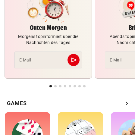
Guten Morgen
Br
Morgens topinformiert über die
Abends topin
Nachrichten des Tages
Nachrich
send
E-Mail
E-Mail
Abschicken
chevron_right
GAMES