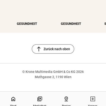
GESUNDHEIT
GESUNDHEIT
north
Zurück nach oben
© Krone Multimedia GmbH & Co KG 2026
Muthgasse 2, 1190 Wien
NaN%
home
pin_drop