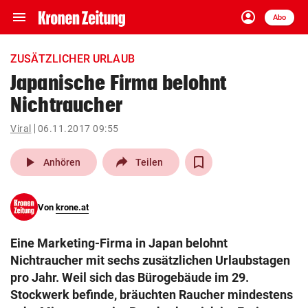
menu
account_circle
Navigation
Anmelden
Abo
close
Schließen
ein-/ausklappen
ZUSÄTZLICHER URLAUB
Abonnieren
Japanische Firma belohnt
Nichtraucher
account_circle
arrow_right
Anmelden
Viral
06.11.2017 09:55
pin_drop
arrow_right
Bundesland auswäh
Wien
play_arrow
Anhören
Teilen
bookmark
Merkliste
Von
krone.at
Suchbegriff
search
Eine Marketing-Firma in Japan belohnt
eingeben
Nichtraucher mit sechs zusätzlichen Urlaubstagen
pro Jahr. Weil sich das Bürogebäude im 29.
Stockwerk befinde, bräuchten Raucher mindestens