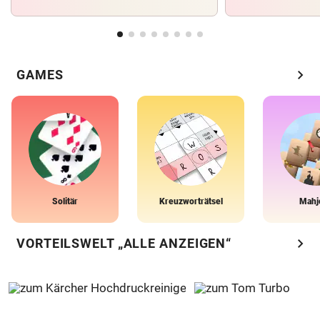
chevron_right
GAMES
Solitär
Kreuzworträtsel
Mahj
chevron_right
VORTEILSWELT „ALLE ANZEIGEN“