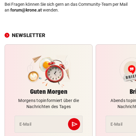
Bei Fragen können Sie sich gern an das Community-Team per Mail
an
forum@krone.at
wenden.
NEWSLETTER
Guten Morgen
Br
Morgens topinformiert über die
Abends topin
Nachrichten des Tages
Nachrich
send
E-Mail
E-Mail
Abschicken