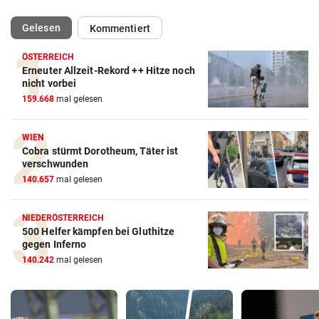
(ausgewählt)
Gelesen
Kommentiert
ÖSTERREICH
Erneuter Allzeit-Rekord ++ Hitze noch
nicht vorbei
159.668
mal gelesen
WIEN
Cobra stürmt Dorotheum, Täter ist
verschwunden
140.657
mal gelesen
NIEDERÖSTERREICH
500 Helfer kämpfen bei Gluthitze
gegen Inferno
140.242
mal gelesen