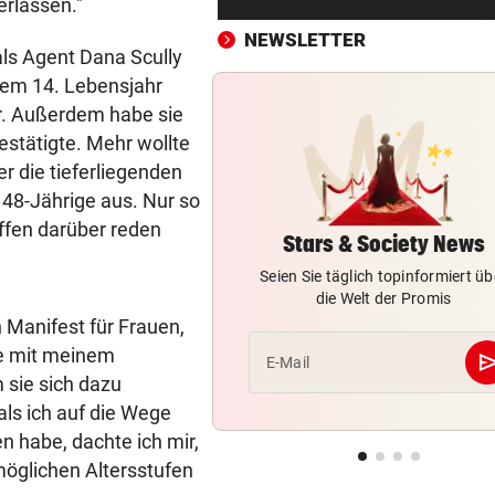
erlassen."
Brasilien-Legende schockt 
mit Mallet-Finger
NEWSLETTER
als Agent Dana Scully
hrem 14. Lebensjahr
KIND UND PARTNER TOT
vor 
ter. Außerdem habe sie
Traktor-Unglück: Mutter (36
meldet sich zu Wort
stätigte. Mehr wollte
r die tieferliegenden
STRATEGIE FEHLT
vor 
 48-Jährige aus. Nur so
Schutz vor Drohnen? Österr
offen darüber reden
hat keinen Plan
Stars & Society News
Seien Sie täglich topinformiert üb
LÄNDLE-KICKER SIEGEN
vor 
die Welt der Promis
3:1 nach 0:1! Altach dreht De
 Manifest für Frauen,
gegen WSG Tirol
me mit meinem
se
E-Mail
 sie sich dazu
KRITIK AUS POLITIK
vor 
als ich auf die Wege
Theater stellt Planschbecke
n habe, dachte ich mir,
300.000 Euro auf
möglichen Altersstufen
NACH WIEN AUF MYKONOS
vor 