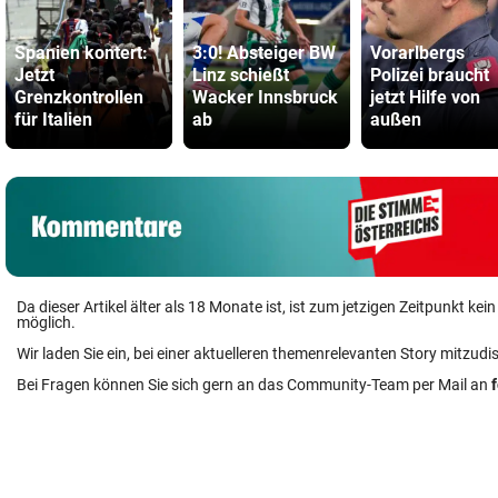
Spanien kontert:
3:0! Absteiger BW
Vorarlbergs
Jetzt
Linz schießt
Polizei braucht
Grenzkontrollen
Wacker Innsbruck
jetzt Hilfe von
für Italien
ab
außen
Da dieser Artikel älter als 18 Monate ist, ist zum jetzigen Zeitpunkt k
möglich.
Wir laden Sie ein, bei einer aktuelleren themenrelevanten Story mitzudi
Bei Fragen können Sie sich gern an das Community-Team per Mail an