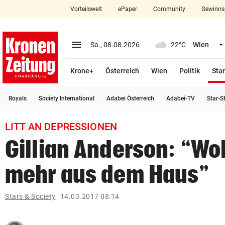
Vorteilswelt
ePaper
Community
Gewinns
close
Schließen
menu
Menü aufklappen
Sa., 08.08.2026
22°C
Wien
Abonnieren
Krone+
Österreich
Wien
Politik
Star
account_circle
arrow_right
Anmelden
Royals
Society International
Adabei Österreich
Adabei-TV
Star-S
pin_drop
arrow_right
Bundesland auswäh
Wien
LITT AN DEPRESSIONEN
bookmark
Merkliste
Gillian Anderson: “Wol
mehr aus dem Haus”
Suchbegriff
search
eingeben
Stars & Society
14.03.2017 08:14