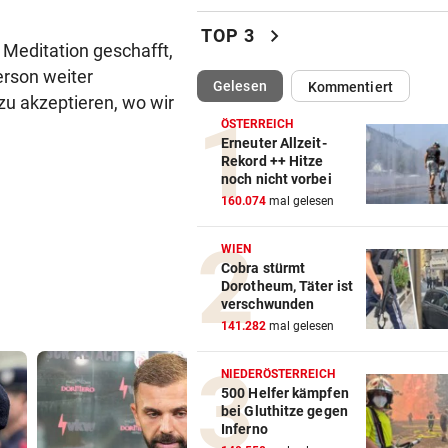
Luxus am Meer! Sabalenka
chevron_right
TOP 3
gewährt private Einblicke
Meditation geschafft,
erson weiter
(ausgewählt)
Gelesen
Kommentiert
„IHR SEID DER HAMMER!“
vor 
zu akzeptieren, wo wir
Feuerwehr befreite Kalb aus
ÖSTERREICH
misslicher Lage
Erneuter Allzeit-
Rekord ++ Hitze
noch nicht vorbei
FUSSBALL-FANS FEIERN
vor 
160.074
mal gelesen
Hochgefühle dank Comebac
eines Kult-Sponsors
WIEN
Cobra stürmt
LIEFERING VERLIERT
vor 
Dorotheum, Täter ist
Enttäuschende Zweitliga-
verschwunden
Rückkehr nach Grödig
141.282
mal gelesen
2. LIGA – 2. RUNDE
vor 
NIEDERÖSTERREICH
Fehlstart komplett! Nächste 
500 Helfer kämpfen
bei Gluthitze gegen
für St. Pölten
Inferno