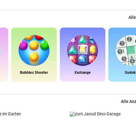
Alle
Bubbles Shooter
Exchange
Sudok
Alle An