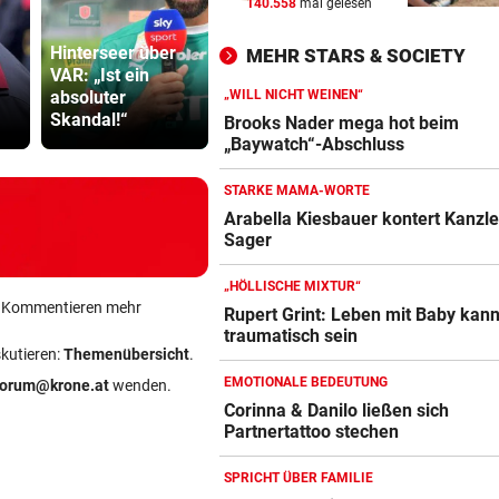
140.558
mal gelesen
WANDERER AUSGEFLOGEN
vor 
Wieder Muren nach Unwette
Hinterseer über
MEHR STARS & SOCIETY
Dramatik im Valser Tal
VAR: „Ist ein
Bayern kassiert
Sager wirkt
absoluter
Millionen – dank
Mütter-Auf
„WILL NICHT WEINEN“
IN GREENSBORO
vor 
Skandal!“
Transfer-Clou
gegen Kanz
Brooks Nader mega hot beim
Straka verpasst bei PGA-Tur
„Baywatch“-Abschluss
den Cut vorzeitig
STARKE MAMA-WORTE
SCHRIEB WM-GESCHICHTE
vor 
Arabella Kiesbauer kontert Kanzle
Sager
Bayern kassiert Millionen – 
Transfer-Clou
„HÖLLISCHE MIXTUR“
ein Kommentieren mehr
Rupert Grint: Leben mit Baby kan
traumatisch sein
skutieren:
Themenübersicht
.
EMOTIONALE BEDEUTUNG
forum@krone.at
wenden.
Corinna & Danilo ließen sich
Partnertattoo stechen
SPRICHT ÜBER FAMILIE