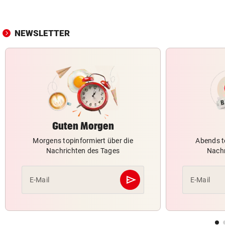
NEWSLETTER
Guten Morgen
Morgens topinformiert über die
Abends t
Nachrichten des Tages
Nachr
send
E-Mail
E-Mail
Abschicken