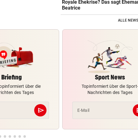
Royale Ehekrise? Das sagt Ehema
Beatrice
ALLE NEWS
Briefing
Sport News
opinformiert über die
Topinformiert über die Sport
ichten des Tages
Nachrichten des Tages
send
s
E-Mail
Abschicken