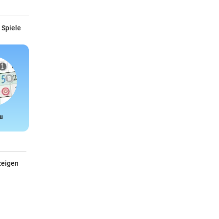
 Spiele
u
Snake
zeigen