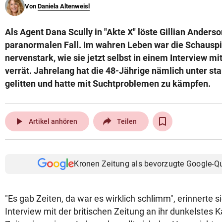
Von
Daniela Altenweisl
© Krone Multimedia GmbH & Co KG 2026
Muthgasse 2, 1190 Wien
Als Agent Dana Scully in "Akte X" löste Gillian Anders
paranormalen Fall. Im wahren Leben war die Schauspie
nervenstark, wie sie jetzt selbst in einem Interview m
verrät. Jahrelang hat die 48-Jährige nämlich unter s
gelitten und hatte mit Suchtproblemen zu kämpfen.
play_arrow
Artikel anhören
Teilen
Kronen Zeitung als bevorzugte Google-Q
"Es gab Zeiten, da war es wirklich schlimm", erinnerte s
Interview mit der britischen Zeitung an ihr dunkelstes K