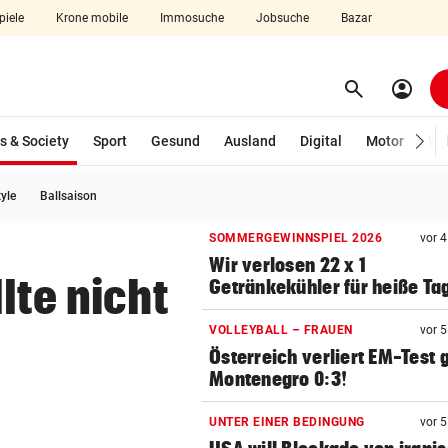
piele
Krone mobile
Immosuche
Jobsuche
Bazar
search
account_circle
Menü aufklappen
Suchen
(ausgewählt)
s & Society
Sport
Gesund
Ausland
Digital
Motor
Wir
tyle
Ballsaison
len
SOMMERGEWINNSPIEL 2026
vor 
Wir verlosen 22 x 1
lte nicht
Getränkekühler für heiße Ta
VOLLEYBALL – FRAUEN
vor 
Österreich verliert EM-Test
Montenegro 0:3!
UNTER EINER BEDINGUNG
vor 