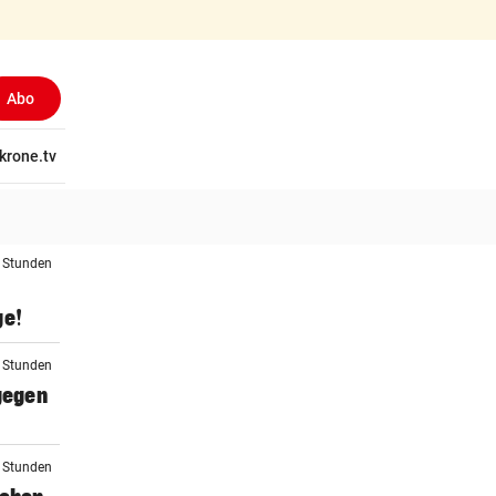
Abo
tschaft
krone.tv
Wissen
Gericht
Kolumnen
Freizeit
Reise
Ti
4 Stunden
ge!
5 Stunden
 gegen
5 Stunden