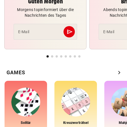
Guten Morgen
Br
Morgens topinformiert über die
Abends topin
Nachrichten des Tages
Nachrich
send
E-Mail
E-Mail
Abschicken
chevron_right
GAMES
Solitär
Kreuzworträtsel
Mahj