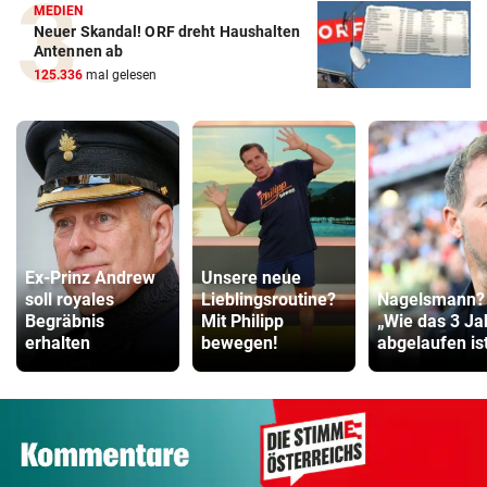
MEDIEN
Neuer Skandal! ORF dreht Haushalten
Antennen ab
125.336
mal gelesen
Ex-Prinz Andrew
Unsere neue
soll royales
Lieblingsroutine?
Nagelsmann?
Begräbnis
Mit Philipp
„Wie das 3 Ja
erhalten
bewegen!
abgelaufen ist 