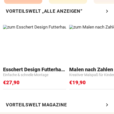
chevron_right
VORTEILSWELT „ALLE ANZEIGEN“
Esschert Design Futterhaus
Einfache & schnelle Montage
Kreativer Malspaß für Kinde
€27,90
€19,90
chevron_right
VORTEILSWELT MAGAZINE