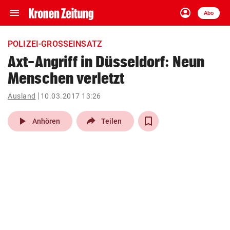
menu
account_circle
Navigation
Anmelden
Abo
close
Schließen
ein-/ausklappen
POLIZEI-GROSSEINSATZ
Abonnieren
Axt-Angriff in Düsseldorf: Neun
Menschen verletzt
account_circle
arrow_right
Anmelden
Ausland
10.03.2017 13:26
pin_drop
arrow_right
Bundesland auswäh
Wien
play_arrow
Anhören
Teilen
bookmark
Merkliste
Suchbegriff
search
eingeben