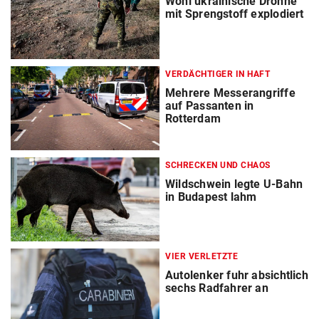
Wohl ukrainische Drohne
mit Sprengstoff explodiert
VERDÄCHTIGER IN HAFT
Mehrere Messerangriffe
auf Passanten in
Rotterdam
SCHRECKEN UND CHAOS
Wildschwein legte U-Bahn
in Budapest lahm
VIER VERLETZTE
Autolenker fuhr absichtlich
sechs Radfahrer an