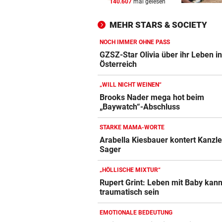
140.607
mal gelesen
MÜHSAME ENERGIEWENDE
vor 
Heikler Kraftakt: Neue Wind
MEHR STARS & SOCIETY
brauchen Geduld
NOCH IMMER OHNE PASS
„KRONE“-KOMMENTAR
vor 
GZSZ-Star Olivia über ihr Leben i
Das Märchen der deutschen
Österreich
Autobauer
„WILL NICHT WEINEN“
LANGEWEILE ALS MOTIV
vor 
Brooks Nader mega hot beim
„Baywatch“-Abschluss
Jugendbande machte auch v
Gotteshaus nicht Halt
STARKE MAMA-WORTE
Arabella Kiesbauer kontert Kanzle
Sager
„HÖLLISCHE MIXTUR“
Rupert Grint: Leben mit Baby kan
traumatisch sein
EMOTIONALE BEDEUTUNG