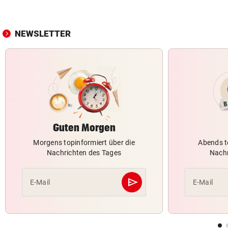
NEWSLETTER
Guten Morgen
Morgens topinformiert über die
Abends t
Nachrichten des Tages
Nachr
send
E-Mail
E-Mail
Abschicken