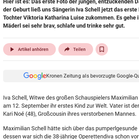
Hier ist es: Das erste Foto der jungen, entzückenden 
© Krone Multimedia GmbH & Co KG 2026
der Geburt ließ uns Sängerin Iva Schell jetzt das erste
Muthgasse 2, 1190 Wien
Tochter Viktoria Katharina Luise zukommen. Es gehe 
Mäderl sei sehr brav, schlafe und trinke sehr gut.
play_arrow
Artikel anhören
Teilen
Kronen Zeitung als bevorzugte Google-Q
Iva Schell, Witwe des großen Schauspielers Maximilian 
am 12. September ihr erstes Kind zur Welt. Vater ist d
Kari Noé (48), Großcousin ihres verstorbenen Mannes.
Maximilian Schell hätte sich über das pumperlgesunde 
dessen war sich die 38-jährige Operettendiva schon vor 