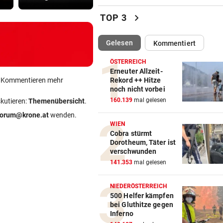
Wienerin stieß vor 100 Jahre
chevron_right
TOP 3
Rekord für Ewigkeit
(ausgewählt)
Gelesen
Kommentiert
NACH FRANKFURT-WECHSEL
vor ein
Klepeisz: „Herausforderung,
ÖSTERREICH
ich haben wollte“
Erneuter Allzeit-
ein Kommentieren mehr
Rekord ++ Hitze
noch nicht vorbei
ANDREAS HERZOG:
vor ein
160.139
mal gelesen
skutieren:
Themenübersicht
.
„Nur Pflicht erfüllt, brauche
Ausrufezeichen!“
forum@krone.at
wenden.
WIEN
Cobra stürmt
VERATSCHNIG GEGEN „EX“
vor ein
Dorotheum, Täter ist
Bullen-Ass: „Dann würde ic
verschwunden
gegen den WAC jubeln!“
141.353
mal gelesen
„EXTREM ANSTRENGEND“
vor 
NIEDERÖSTERREICH
Arzt auf Auslandsmission:
500 Helfer kämpfen
bei Gluthitze gegen
„Südsudan ist vergessen“
Inferno