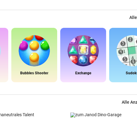
Alle
Bubbles Shooter
Exchange
Sudok
Alle An