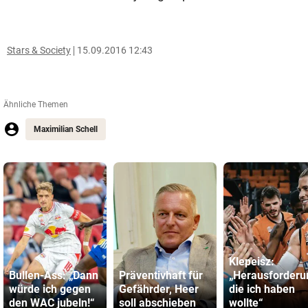
Stars & Society
15.09.2016 12:43
Ähnliche Themen
Maximilian Schell
Klepeisz:
Bullen-Ass: „Dann
Präventivhaft für
„Herausforderu
würde ich gegen
Gefährder, Heer
die ich haben
den WAC jubeln!“
soll abschieben
wollte“