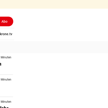
Abo
tschaft
krone.tv
Wissen
Gericht
Kolumnen
Freizeit
Reise
Ti
2 Minuten
n
5 Minuten
4 Minuten