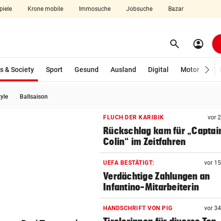
piele
Krone mobile
Immosuche
Jobsuche
Bazar
search
account_circle
Menü aufklappen
Suchen
(ausgewählt)
s & Society
Sport
Gesund
Ausland
Digital
Motor
Wir
tyle
Ballsaison
len
FLUCH DER KARIBIK
vor 
Rückschlag kam für „Captai
Colin“ im Zeitfahren
UEFA BESTÄTIGT:
vor 1
Verdächtige Zahlungen an
Infantino-Mitarbeiterin
HANDSCHRIFT VON PIG
vor 3