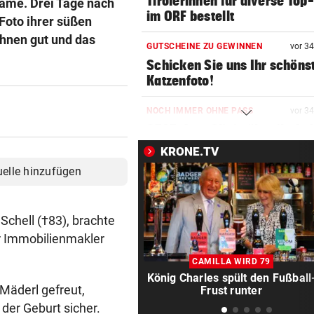
Tirolerinnen für diverse Top
Dame. Drei Tage nach
im ORF bestellt
 Foto ihrer süßen
ihnen gut und das
GUTSCHEINE ZU GEWINNEN
vor 3
Schicken Sie uns Ihr schöns
Katzenfoto!
NOCH IMMER OHNE PASS
vor 3
GZSZ-Star Olivia über ihr Le
Österreich
KRONE.TV
uelle hinzufügen
VORSCHLAG FÜR ROUTE
vor 3
Land Salzburg hält dem S-Li
Bahn frei
Schell (†83), brachte
er Immobilienmakler
POSSE UM ÖFB-CAMPUS
vor 3
Wie Bezirksvorsteher Nevriv
CAMILLA WIRD 79
der MA 7 scheitert
König Charles spült den Fußball
Mäderl gefreut,
Frust runter
4933,33 € VON BLINDEM
vor 3
der Geburt sicher.