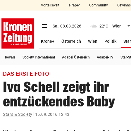
Vorteilswelt
ePaper
Community
Gewinns
close
Schließen
menu
Menü aufklappen
Sa., 08.08.2026
22°C
Wien
Abonnieren
Krone+
Österreich
Wien
Politik
Star
account_circle
arrow_right
Anmelden
Royals
Society International
Adabei Österreich
Adabei-TV
Star-S
pin_drop
arrow_right
Bundesland auswäh
Wien
DAS ERSTE FOTO
bookmark
Merkliste
Iva Schell zeigt ihr
entzückendes Baby
Suchbegriff
search
eingeben
Stars & Society
15.09.2016 12:43