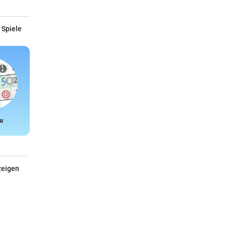
 Spiele
u
Snake
zeigen