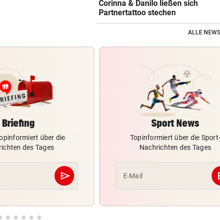
Corinna & Danilo ließen sich
Partnertattoo stechen
ALLE NEWS
Briefing
Sport News
opinformiert über die
Topinformiert über die Sport
ichten des Tages
Nachrichten des Tages
send
s
E-Mail
Abschicken