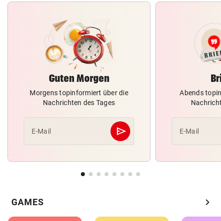
Guten Morgen
Br
Morgens topinformiert über die
Abends topin
Nachrichten des Tages
Nachrich
send
E-Mail
E-Mail
Abschicken
chevron_right
GAMES