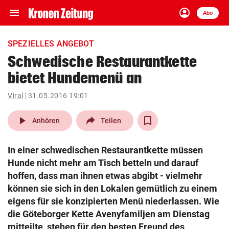
menu
account_circle
Navigation
Anmelden
Abo
close
Schließen
ein-/ausklappen
SPEZIELLES ANGEBOT
Abonnieren
Schwedische Restaurantkette
bietet Hundemenü an
account_circle
arrow_right
Anmelden
Viral
31.05.2016 19:01
pin_drop
arrow_right
Bundesland auswäh
Wien
play_arrow
Anhören
Teilen
bookmark
Merkliste
In einer schwedischen Restaurantkette müssen
Hunde nicht mehr am Tisch betteln und darauf
Suchbegriff
hoffen, dass man ihnen etwas abgibt - vielmehr
search
eingeben
können sie sich in den Lokalen gemütlich zu einem
eigens für sie konzipierten Menü niederlassen. Wie
die Göteborger Kette Avenyfamiljen am Dienstag
mitteilte, stehen für den besten Freund des