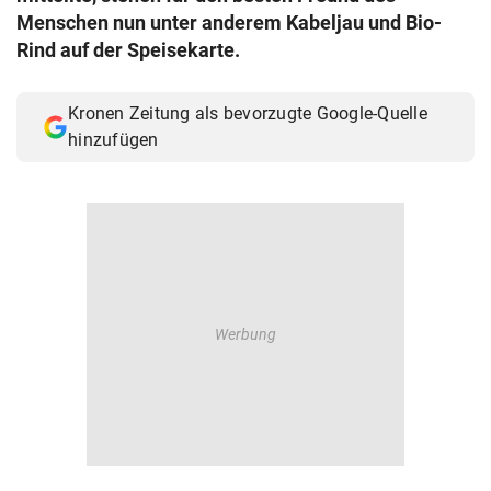
Menschen nun unter anderem Kabeljau und Bio-
© Krone Multimedia GmbH & Co KG 2026
Muthgasse 2, 1190 Wien
Rind auf der Speisekarte.
Kronen Zeitung als bevorzugte Google-Quelle
hinzufügen