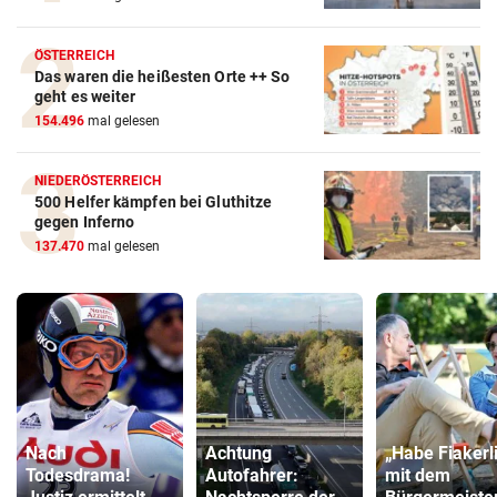
ÖSTERREICH
Das waren die heißesten Orte ++ So
geht es weiter
154.496
mal gelesen
NIEDERÖSTERREICH
500 Helfer kämpfen bei Gluthitze
gegen Inferno
137.470
mal gelesen
Nach
Achtung
„Habe Fiakerl
Todesdrama!
Autofahrer:
mit dem