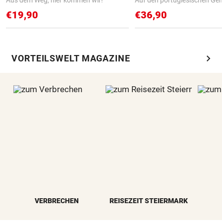
€19,90
€36,90
chevron_right
VORTEILSWELT MAGAZINE
VERBRECHEN
REISEZEIT STEIERMARK