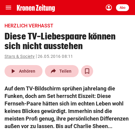
menu
account_circle
Navigation
Anmelden
Abo
close
Schließen
ein-/ausklappen
HERZLICH VERHASST
Abonnieren
Diese TV-Liebespaare können
sich nicht ausstehen
account_circle
arrow_right
Anmelden
Stars & Society
26.05.2016 08:11
pin_drop
arrow_right
Bundesland auswäh
Wien
play_arrow
Anhören
Teilen
bookmark
Merkliste
Auf dem TV-Bildschirm sprühen jahrelang die
Funken, doch am Set herrscht Eiszeit: Diese
Suchbegriff
Fernseh-Paare hätten sich im echten Leben wohl
search
eingeben
keines Blickes gewürdigt. Immerhin sind die
meisten Profi genug, ihre persönlichen Differenzen
außen vor zu lassen. Bis auf Charlie Sheen...