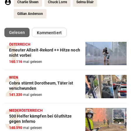
Charlie Sheen
Chuck Lorre
Selma Blair
Gillian Anderson
(ausgewählt)
Gelesen
Kommentiert
ÖSTERREICH
Erneuter Allzeit-Rekord ++ Hitze noch
nicht vorbei
160.116
mal gelesen
WIEN
Cobra stürmt Dorotheum, Täter ist
verschwunden
141.330
mal gelesen
NIEDERÖSTERREICH
500 Helfer kämpfen bei Gluthitze
gegen Inferno
140.590
mal gelesen