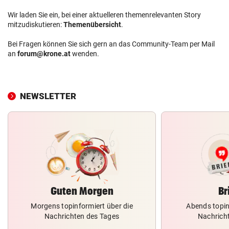
Wir laden Sie ein, bei einer aktuelleren themenrelevanten Story
mitzudiskutieren:
Themenübersicht
.
Bei Fragen können Sie sich gern an das Community-Team per Mail
an
forum@krone.at
wenden.
NEWSLETTER
Guten Morgen
Br
Morgens topinformiert über die
Abends topin
Nachrichten des Tages
Nachrich