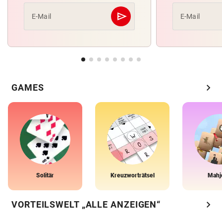
send
E-Mail
E-Mail
Abschicken
chevron_right
GAMES
Solitär
Kreuzworträtsel
Mahj
chevron_right
VORTEILSWELT „ALLE ANZEIGEN“