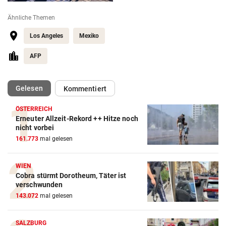
Ähnliche Themen
Los Angeles
Mexiko
AFP
(ausgewählt)
Gelesen
Kommentiert
ÖSTERREICH
Erneuter Allzeit-Rekord ++ Hitze noch
nicht vorbei
161.773
mal gelesen
WIEN
Cobra stürmt Dorotheum, Täter ist
verschwunden
143.072
mal gelesen
SALZBURG