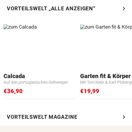
chevron_right
VORTEILSWELT „ALLE ANZEIGEN“
Calcada
Garten fit & Körper 
Auf den portugiesischen Gehwegen
Mit Toni Klein & Karl Ploberg
€36,90
€19,99
chevron_right
VORTEILSWELT MAGAZINE