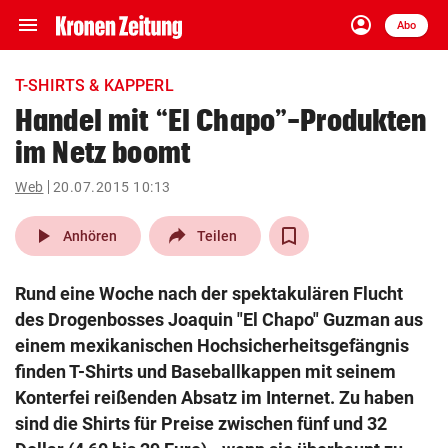
menu
account_circle
Navigation
Anmelden
Abo
close
Schließen
ein-/ausklappen
T-SHIRTS & KAPPERL
Abonnieren
Handel mit “El Chapo”-Produkten
im Netz boomt
account_circle
arrow_right
Anmelden
Web
20.07.2015 10:13
pin_drop
arrow_right
Bundesland auswäh
Wien
play_arrow
Anhören
Teilen
bookmark
Merkliste
Rund eine Woche nach der spektakulären Flucht
des Drogenbosses Joaquin "El Chapo" Guzman aus
Suchbegriff
einem mexikanischen Hochsicherheitsgefängnis
search
eingeben
finden T-Shirts und Baseballkappen mit seinem
Konterfei reißenden Absatz im Internet. Zu haben
sind die Shirts für Preise zwischen fünf und 32