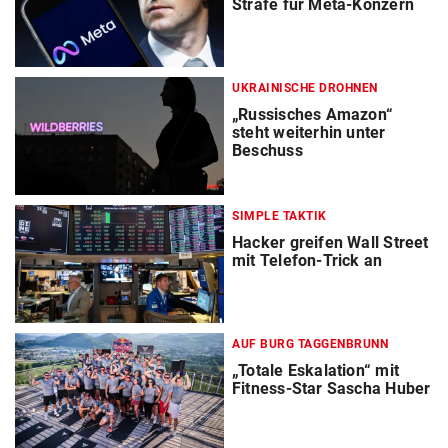
Strafe für Meta-Konzern
UKRAINISCHE DROHNEN
„Russisches Amazon“
steht weiterhin unter
Beschuss
SIMPLE TAKTIK
Hacker greifen Wall Street
mit Telefon-Trick an
AUF BURG TAGGENBRUNN
„Totale Eskalation“ mit
Fitness-Star Sascha Huber