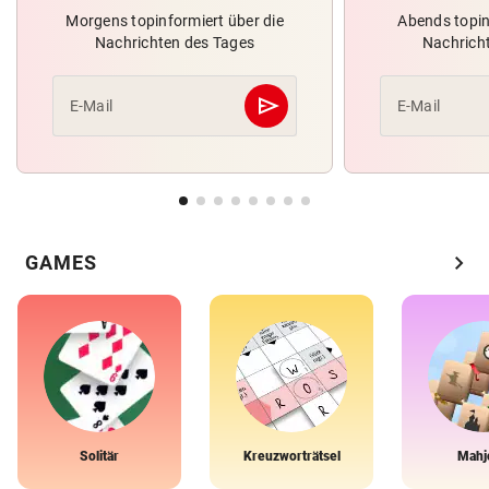
Morgens topinformiert über die
Abends topin
Nachrichten des Tages
Nachrich
send
E-Mail
E-Mail
Abschicken
chevron_right
GAMES
Solitär
Kreuzworträtsel
Mahj