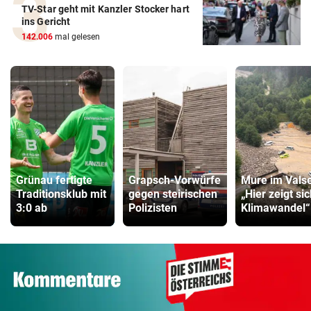
TV-Star geht mit Kanzler Stocker hart
ins Gericht
142.006
mal gelesen
Grünau fertigte
Grapsch-Vorwürfe
Mure im Valse
Traditionsklub mit
gegen steirischen
„Hier zeigt si
3:0 ab
Polizisten
Klimawandel“